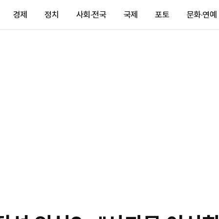
경제
정치
사회·전국
국제
포토
문화·연예