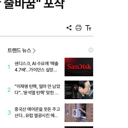
한 줄바꿈" 포착
공
프
텍
유
린
스
트
트
크
기
트렌드 뉴스
샌디스크, AI 수요에 '매출
1
4.7배'…가이던스 실망에
'주가는 하락'
"이재명 탄핵, 얼마 안 남았
2
다"...'윤석열 탄핵' 맞힌 무
당, '성지글' 등장
중국산 에어콘을 웃돈 주고
3
산다...유럽 열광시킨 메이
디