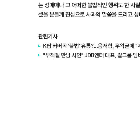
는 성매매나 그 어떠한 불법적인 행위도 한 사실
셨을 분들께 진심으로 사과의 말씀을 드리고 싶다
관련기사
K팝 커버곡 '불법' 유통?...음저협, 우왁굳에 
"부적절 만남 시인" JDB엔터 대표, 걸그룹 멤버와