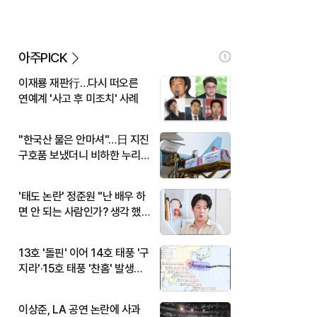
아주PICK
이재룡 재판行…다시 떠오른
연예계 '사고 후 미조치' 사례
"한국산 물은 안마셔"…日 지진
구호품 보냈더니 비하한 누리
꾼
'태도 논란' 정준원 "난 배우 하
면 안 되는 사람인가? 생각 했
다"
13호 '돌핀' 이어 14호 태풍 '구
지라'·15호 태풍 '찬홈' 발생…
현재 위치와 이동경로는?
이상준, LA 공연 논란에 사과