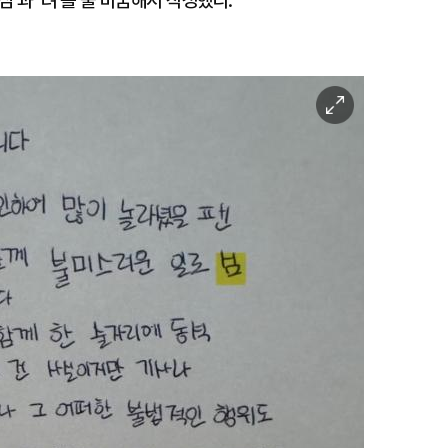
'과 '려'를 줄 바꿈해서 작성했다.
이
미
지
확
대