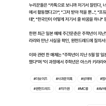
누리꾼들은 "카톡으로 보니까 저기서 잘린다, 너무
에서 활동했다고?", "그저 받아 적을 뿐...", 
데", "한국인이 어떻게 저기서 줄 바꿈을 하냐"
한편 최근 일본 매체 주간문춘은 주학년이 지난달
라라와 만난 사실을 확인, 원헌드레드에 질의서
이와 관련 한 매체는 "주학년이 지난 5월 말 
했다"며 "이 과정에서 주학년은 아스카 키라라
#더보이즈
#사과문의혹
#성매매
#엠
#원헌드레드
#차가원
#MC몽
#AV