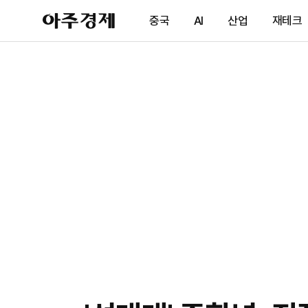
아
중국
AI
산업
재테크
주
경
제