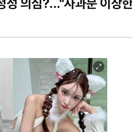
정성 의심?..."사과문 이상
이
미
지
확
대