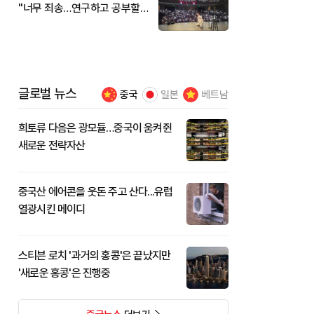
"너무 죄송…연구하고 공부할
것"
글로벌 뉴스
중국
일본
베트남
희토류 다음은 광모듈…중국이 움켜쥔
새로운 전략자산
중국산 에어콘을 웃돈 주고 산다...유럽
열광시킨 메이디
스티븐 로치 '과거의 홍콩'은 끝났지만
'새로운 홍콩'은 진행중