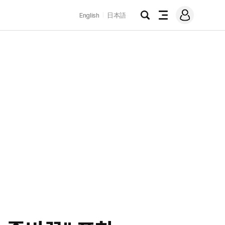
로
English
日本語
그
검
전
인
색
체
메
뉴