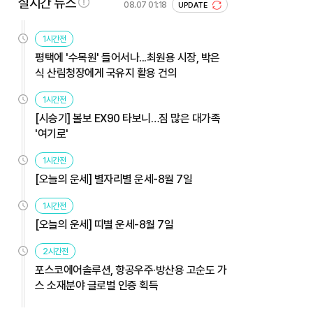
실시간 뉴스
08.07 01:18
UPDATE
1시간전
평택에 '수목원' 들어서나...최원용 시장, 박은
식 산림청장에게 국유지 활용 건의
1시간전
[시승기] 볼보 EX90 타보니…짐 많은 대가족
'여기로'
1시간전
[오늘의 운세] 별자리별 운세-8월 7일
1시간전
[오늘의 운세] 띠별 운세-8월 7일
2시간전
포스코에어솔루션, 항공우주·방산용 고순도 가
스 소재분야 글로벌 인증 획득