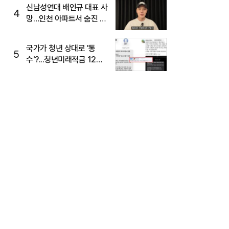
신남성연대 배인규 대표 사
4
망…인천 아파트서 숨진 채
발견
국가가 청년 상대로 '통
5
수'?...청년미래적금 12%
준다더니 "응, 오류야"