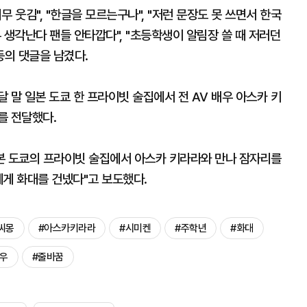
 웃김", "한글을 모르는구나", "저런 문장도 못 쓰면서 한국
"프듀 생각난다 팬들 안타깝다", "초등학생이 알림장 쓸 때 저러던
 등의 댓글을 남겼다.
 말 일본 도쿄 한 프라이빗 술집에서 전 AV 배우 아스카 키
를 전달했다.
일본 도쿄의 프라이빗 술집에서 아스카 키라라와 만나 잠자리를
에게 화대를 건넸다"고 보도했다.
씨몽
#아스카키라라
#시미켄
#주학년
#화대
배우
#줄바꿈