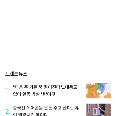
트렌드뉴스
"다음 주 기온 뚝 떨어진다"…태풍도
1
없이 열돔 박살 낸 '이것'
중국산 에어콘을 웃돈 주고 산다...유
2
럽 열광시킨 메이디