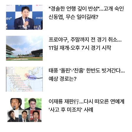
"경솔한 언행 깊이 반성"…고개 숙인
신동엽, 무슨 일이길래?
프로야구, 주말까지 전 경기 취소…
11일 재개·오후 7시 경기 시작
태풍 '돌핀'·'찬홈' 한반도 빗겨간다…
예상 경로는?
이재룡 재판行…다시 떠오른 연예계
'사고 후 미조치' 사례