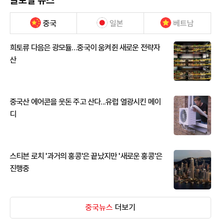
글로벌 뉴스
중국
일본
베트남
희토류 다음은 광모듈…중국이 움켜쥔 새로운 전략자
산
중국산 에어콘을 웃돈 주고 산다...유럽 열광시킨 메이
디
스티븐 로치 '과거의 홍콩'은 끝났지만 '새로운 홍콩'은
진행중
중국뉴스
더보기