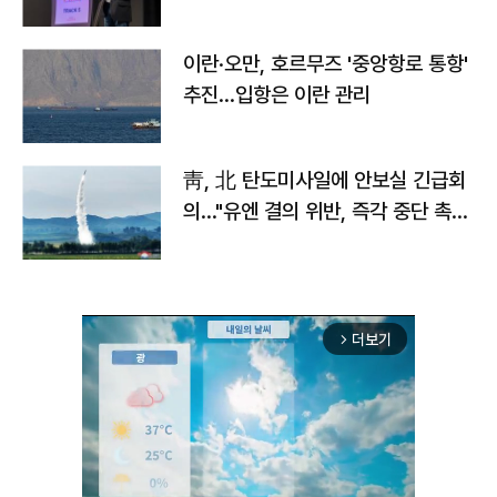
이란·오만, 호르무즈 '중앙항로 통항'
추진…입항은 이란 관리
靑, 北 탄도미사일에 안보실 긴급회
의…"유엔 결의 위반, 즉각 중단 촉
구"
더보기
arrow_forward_ios