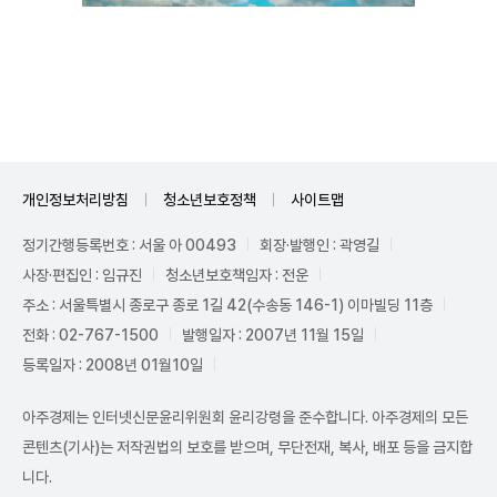
Unmute
개인정보처리방침
청소년보호정책
사이트맵
정기간행등록번호 : 서울 아 00493
회장·발행인 : 곽영길
사장·편집인 : 임규진
청소년보호책임자 : 전운
주소 : 서울특별시 종로구 종로 1길 42(수송동 146-1) 이마빌딩 11층
전화 : 02-767-1500
발행일자 : 2007년 11월 15일
등록일자 : 2008년 01월10일
아주경제는 인터넷신문윤리위원회 윤리강령을 준수합니다. 아주경제의 모든
콘텐츠(기사)는 저작권법의 보호를 받으며, 무단전재, 복사, 배포 등을 금지합
니다.