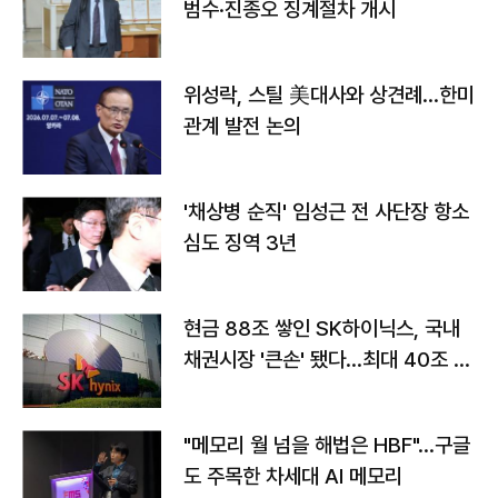
범수·진종오 징계절차 개시
위성락, 스틸 美대사와 상견례…한미
관계 발전 논의
'채상병 순직' 임성근 전 사단장 항소
심도 징역 3년
현금 88조 쌓인 SK하이닉스, 국내
채권시장 '큰손' 됐다…최대 40조 투
자
"메모리 월 넘을 해법은 HBF"…구글
도 주목한 차세대 AI 메모리