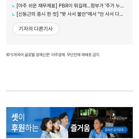
[아주 쉬운 재무제표] PBR이 뭐길래…정부가 '주가 누르기'에 칼 빼든 이유
[신동근의 증시 한 컷] "못 사서 불안"에서 "안 사서 다행"으로…증시 덮친 '조모'
기자의 다른기사
©'5개국어 글로벌 경제신문' 아주경제. 무단전재·재배포 금지