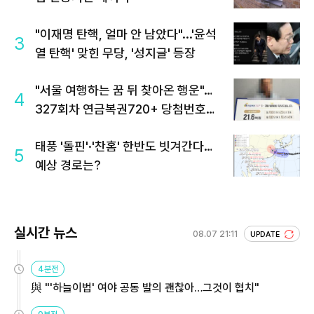
"이재명 탄핵, 얼마 안 남았다"...'윤석
3
열 탄핵' 맞힌 무당, '성지글' 등장
"서울 여행하는 꿈 뒤 찾아온 행운"…
4
327회차 연금복권720+ 당첨번호조
회 주목
태풍 '돌핀'·'찬홈' 한반도 빗겨간다…
5
예상 경로는?
실시간 뉴스
08.07 21:11
UPDATE
4분전
與 "'하늘이법' 여야 공동 발의 괜찮아…그것이 협치"