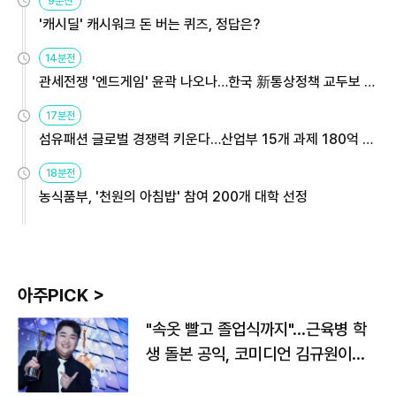
9분전
'캐시딜' 캐시워크 돈 버는 퀴즈, 정답은?
14분전
관세전쟁 '엔드게임' 윤곽 나오나…한국 新통상정책 교두보 활
용해야
17분전
섬유패션 글로벌 경쟁력 키운다…산업부 15개 과제 180억 지
원
18분전
농식품부, '천원의 아침밥' 참여 200개 대학 선정
아주PICK >
"속옷 빨고 졸업식까지"…근육병 학
생 돌본 공익, 코미디언 김규원이었
다