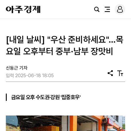
로
아
그
검
전
주
인
색
체
경
메
제
뉴
[내일 날씨] "우산 준비하세요"…목
요일 오후부터 중부·남부 장맛비
신동근 기자
공
텍
입력 2025-06-18 18:05
유
스
트
크
기
금요일 오후 수도권·강원 '집중호우'