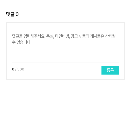
댓글
0
0
/ 300
등록