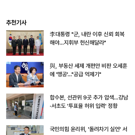
추천기사
李대통령 "군, 내란 이후 신뢰 회복
해야…지휘부 헌신해달라"
與, 부동산 세제 개편안 비판 오세훈
에 '맹공'…"공급 억제기"
합수본, 선관위 9곳 추가 압색…강남
·서초도 '투표율 허위 입력' 정황
국민의힘 윤리위, '돌려차기 실언' 서