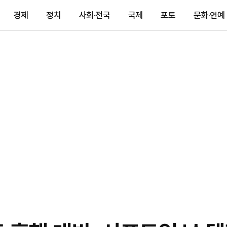
경제
정치
사회·전국
국제
포토
문화·연예