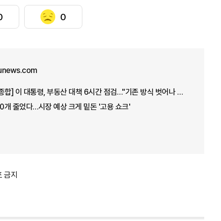
0
0
unews.com
[아주경제 오늘의 뉴스 종합] 이 대통령, 부동산 대책 6시간 점검…"기존 방식 벗어나 과감히 실행" 外
00개 줄었다…시장 예상 크게 밑돈 '고용 쇼크'
포 금지