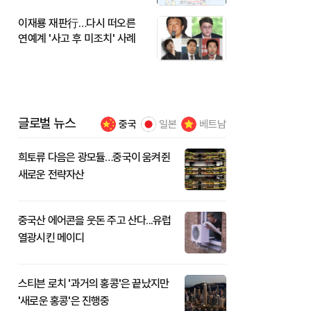
이재룡 재판行…다시 떠오른
연예계 '사고 후 미조치' 사례
글로벌 뉴스
중국
일본
베트남
희토류 다음은 광모듈…중국이 움켜쥔
새로운 전략자산
중국산 에어콘을 웃돈 주고 산다...유럽
열광시킨 메이디
스티븐 로치 '과거의 홍콩'은 끝났지만
'새로운 홍콩'은 진행중