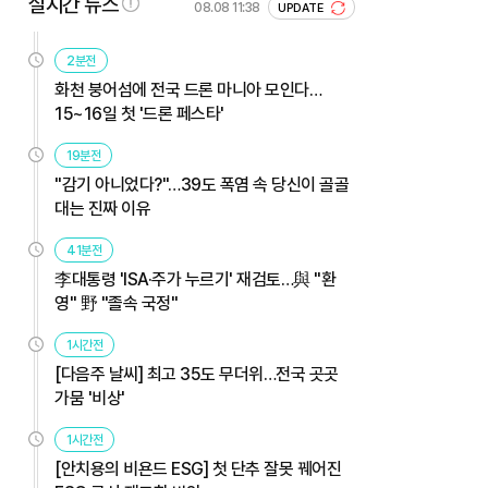
실시간 뉴스
08.08 11:38
UPDATE
2분전
화천 붕어섬에 전국 드론 마니아 모인다…
15~16일 첫 '드론 페스타'
19분전
"감기 아니었다?"…39도 폭염 속 당신이 골골
대는 진짜 이유
41분전
李대통령 'ISA·주가 누르기' 재검토…與 "환
영" 野 "졸속 국정"
1시간전
[다음주 날씨] 최고 35도 무더위…전국 곳곳
가뭄 '비상'
1시간전
[안치용의 비욘드 ESG] 첫 단추 잘못 꿰어진