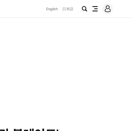
로
English
日本語
그
검
전
인
색
체
메
뉴