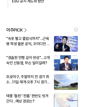
ESG 공시 제도화 방안
아주PICK
"속옷 빨고 졸업식까지"…근육
병 학생 돌본 공익, 코미디언 김
규원이었다
"경솔한 언행 깊이 반성"…고개
숙인 신동엽, 무슨 일이길래?
프로야구, 주말까지 전 경기 취
소…11일 재개·오후 7시 경기
시작
태풍 '돌핀'·'찬홈' 한반도 빗겨
간다…예상 경로는?