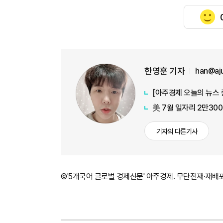
한영훈 기자
han@aj
美 7월 일자리 2만30
기자의 다른기사
©'5개국어 글로벌 경제신문' 아주경제. 무단전재·재배