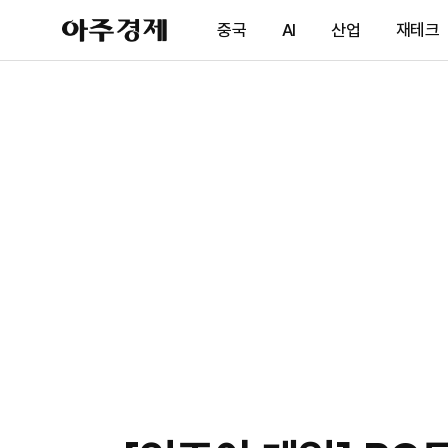
아
중국
AI
산업
재테크
주
경
제