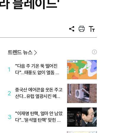
텔라 블레이드'
공
프
텍
유
린
스
트
트
크
기
트렌드 뉴스
"다음 주 기온 뚝 떨어진
1
다"…태풍도 없이 열돔 박
살 낸 '이것'
중국산 에어콘을 웃돈 주고
2
산다...유럽 열광시킨 메이
디
"이재명 탄핵, 얼마 안 남았
3
다"...'윤석열 탄핵' 맞힌 무
당, '성지글' 등장