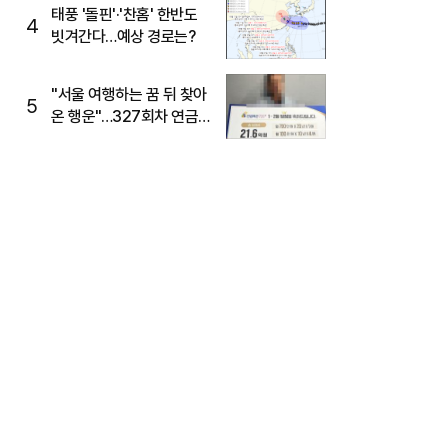
태풍 '돌핀'·'찬홈' 한반도
4
빗겨간다…예상 경로는?
"서울 여행하는 꿈 뒤 찾아
5
온 행운"…327회차 연금
복권720+ 당첨번호조회
주목