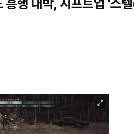
도 흥행 대박, 시프트업 '스
이
미
지
확