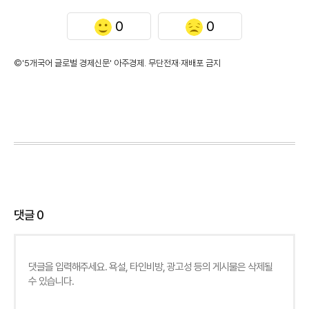
0
0
©'5개국어 글로벌 경제신문' 아주경제. 무단전재·재배포 금지
댓글
0