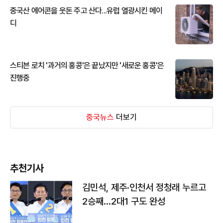
중국산 에어콘을 웃돈 주고 산다...유럽 열광시킨 메이
디
스티븐 로치 '과거의 홍콩'은 끝났지만 '새로운 홍콩'은
진행중
중국뉴스
더보기
추천기사
김민석, 제주·인천서 정청래 누르고
2승째…2대1 구도 완성