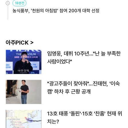
18분전
농식품부, '천원의 아침밥' 참여 200개 대학 선정
아주PICK >
임영웅, 데뷔 10주년…"난 늘 부족한
사람이었다"
"광고주들이 찾아줘"…진태현, '이숙
캠' 하차 후 근황 공개
13호 태풍 '돌핀'·15호 '찬홈' 현재 위
치는?