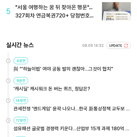
"서울 여행하는 꿈 뒤 찾아온 행운"…
5
327회차 연금복권720+ 당첨번호조
회 주목
실시간 뉴스
08.09 14:32
UPDATE
4분전
與 "'하늘이법' 여야 공동 발의 괜찮아…그것이 협치"
9분전
'캐시딜' 캐시워크 돈 버는 퀴즈, 정답은?
14분전
관세전쟁 '엔드게임' 윤곽 나오나…한국 新통상정책 교두보 활
용해야
17분전
섬유패션 글로벌 경쟁력 키운다…산업부 15개 과제 180억 지
원