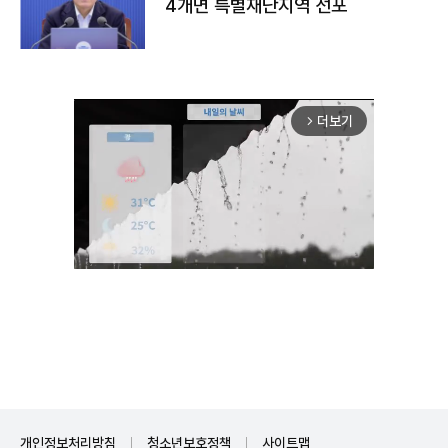
4개면 특별재난지역 선포
더보기
arrow_forward_ios
Unmute
개인정보처리방침
청소년보호정책
사이트맵