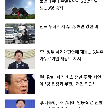
불볕더위에 온열질환자 202명 발
생…3명 숨져
전국 무더위 지속…동해안 강한 비
李, 정부 세제개편안에 제동…ISA·주
가누르기안 재검토 지시
與, 황희 '폐기 버스 청년 주택' 제안
에 "당 입장과 무관…개인 의견"
李대통령, '호우피해' 안동·의성 관할