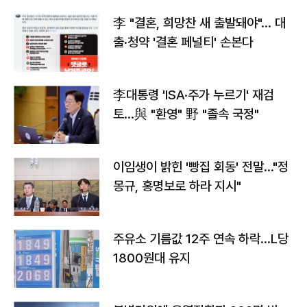
李 "결혼, 희망찬 새 출발돼야"… 대
출·청약 '결혼 페널티' 손본다
李대통령 'ISA·주가 누르기' 재검
토…與 "환영" 野 "졸속 국정"
이임생이 밝힌 '빵집 회동' 전말…"정
몽규, 홍명보로 하라 지시"
주유소 기름값 12주 연속 하락…L당
1800원대 유지