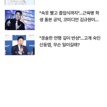
"속옷 빨고 졸업식까지"…근육병 학
생 돌본 공익, 코미디언 김규원이었
다
"경솔한 언행 깊이 반성"…고개 숙인
신동엽, 무슨 일이길래?