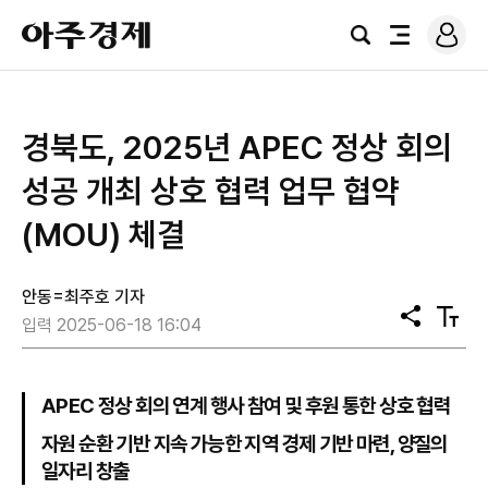
로
아
그
검
전
주
인
색
체
경
메
제
뉴
경북도, 2025년 APEC 정상 회의
성공 개최 상호 협력 업무 협약
(MOU) 체결
안동=최주호 기자
공
텍
입력 2025-06-18 16:04
유
스
트
크
기
APEC 정상 회의 연계 행사 참여 및 후원 통한 상호 협력
자원 순환 기반 지속 가능한 지역 경제 기반 마련, 양질의
일자리 창출