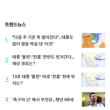
트렌드뉴스
"다음 주 기온 뚝 떨어진다"…태풍도
1
없이 열돔 박살 낸 '이것'
태풍 '돌핀'·'찬홈' 한반도 빗겨간다…
2
예상 경로는?
13호 태풍 '돌핀'·15호 '찬홈' 현재 위
3
치는?
4
'축구의 신' 메시 부친상…향년 68세