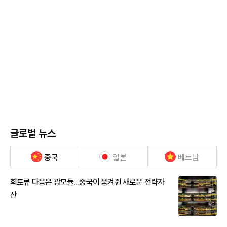
글로벌 뉴스
중국
일본
베트남
희토류 다음은 광모듈…중국이 움켜쥔 새로운 전략자
산