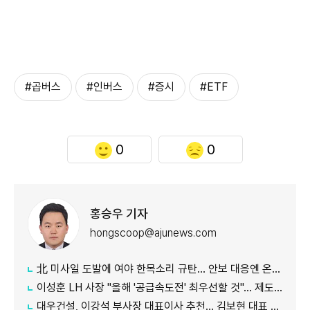
#곱버스
#인버스
#증시
#ETF
0
0
홍승우 기자
hongscoop@ajunews.com
北 미사일 도발에 여야 한목소리 규탄… 안보 대응엔 온도차
이성훈 LH 사장 "올해 '공급속도전' 최우선할 것"… 제도 개선·직원 참여 독려
대우건설, 이강석 부사장 대표이사 추천… 김보현 대표 용퇴