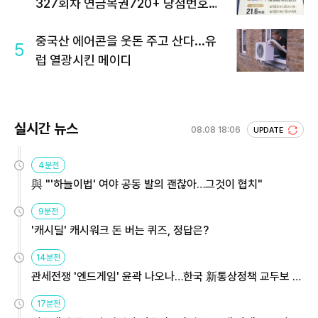
327회차 연금복권720+ 당첨번호조
회 주목
중국산 에어콘을 웃돈 주고 산다...유
5
럽 열광시킨 메이디
실시간 뉴스
08.08 18:06
UPDATE
4분전
與 "'하늘이법' 여야 공동 발의 괜찮아…그것이 협치"
9분전
'캐시딜' 캐시워크 돈 버는 퀴즈, 정답은?
14분전
관세전쟁 '엔드게임' 윤곽 나오나…한국 新통상정책 교두보 활
용해야
17분전