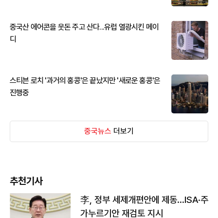
중국산 에어콘을 웃돈 주고 산다...유럽 열광시킨 메이
디
스티븐 로치 '과거의 홍콩'은 끝났지만 '새로운 홍콩'은
진행중
중국뉴스
더보기
추천기사
李, 정부 세제개편안에 제동…ISA·주
가누르기안 재검토 지시