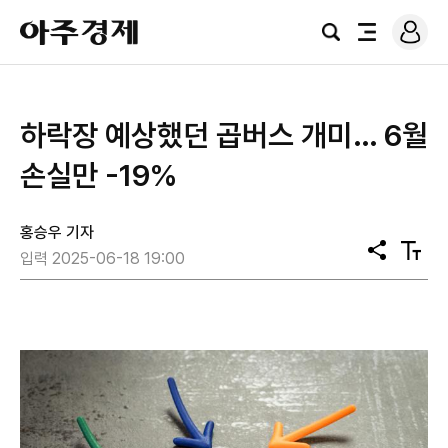
로
아
그
검
전
주
인
색
체
경
메
제
뉴
하락장 예상했던 곱버스 개미… 6월
손실만 -19%
홍승우 기자
공
텍
입력 2025-06-18 19:00
유
스
트
크
기