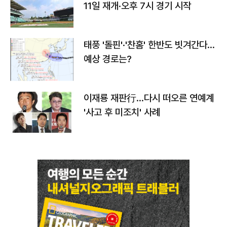
11일 재개·오후 7시 경기 시작
태풍 '돌핀'·'찬홈' 한반도 빗겨간다…
예상 경로는?
이재룡 재판行…다시 떠오른 연예계
'사고 후 미조치' 사례