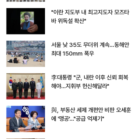
"이란 지도부 내 최고지도자 모즈타
바 위독설 확산"
서울 낮 35도 무더위 계속…동해안
최대 150㎜ 폭우
李대통령 "군, 내란 이후 신뢰 회복
해야…지휘부 헌신해달라"
與, 부동산 세제 개편안 비판 오세훈
에 '맹공'…"공급 억제기"