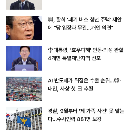
與, 황희 '폐기 버스 청년 주택' 제안
에 "당 입장과 무관…개인 의견"
李대통령, '호우피해' 안동·의성 관할
4개면 특별재난지역 선포
AI 반도체가 뒤집은 수출 순위…韓·
대만, 사상 첫 日 추월
경찰, 9월부터 '제 가족 사건' 못 맡는
다…수사인력 881명 보강