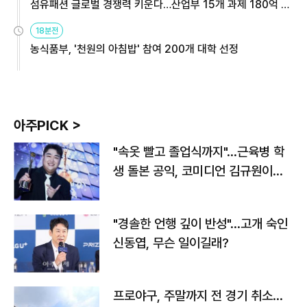
섬유패션 글로벌 경쟁력 키운다…산업부 15개 과제 180억 지
원
18분전
농식품부, '천원의 아침밥' 참여 200개 대학 선정
아주PICK >
"속옷 빨고 졸업식까지"…근육병 학
생 돌본 공익, 코미디언 김규원이었
다
"경솔한 언행 깊이 반성"…고개 숙인
신동엽, 무슨 일이길래?
프로야구, 주말까지 전 경기 취소…