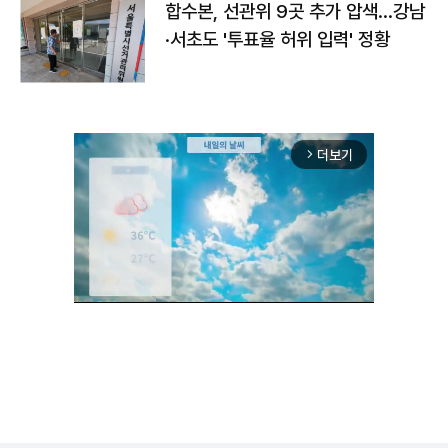
합수본, 선관위 9곳 추가 압색…강남
·서초도 '투표율 허위 입력' 정황
더보기
arrow_forward_ios
Unmute