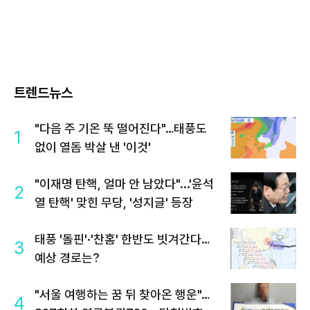
트렌드뉴스
"다음 주 기온 뚝 떨어진다"…태풍도
1
없이 열돔 박살 낸 '이것'
"이재명 탄핵, 얼마 안 남았다"...'윤석
2
열 탄핵' 맞힌 무당, '성지글' 등장
태풍 '돌핀'·'찬홈' 한반도 빗겨간다…
3
예상 경로는?
"서울 여행하는 꿈 뒤 찾아온 행운"…
4