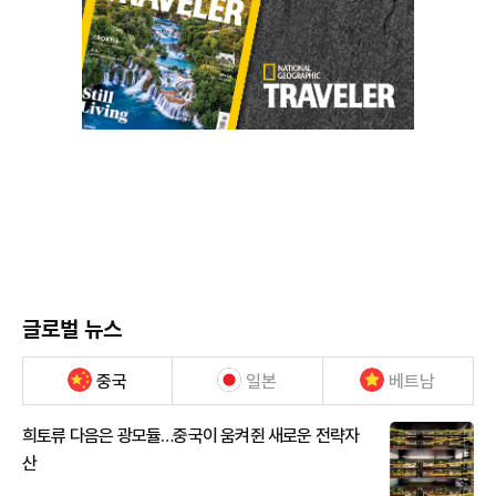
글로벌 뉴스
중국
일본
베트남
희토류 다음은 광모듈…중국이 움켜쥔 새로운 전략자
산