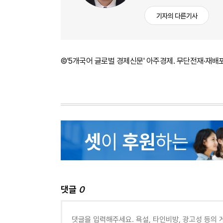
기자의 다른기사
©'5개국어 글로벌 경제신문' 아주경제. 무단전재·재배
댓글
0