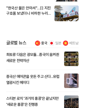
"한국산 물은 안마셔"…日 지진
구호품 보냈더니 비하한 누리
꾼
글로벌 뉴스
중국
일본
베트남
희토류 다음은 광모듈…중국이 움켜쥔
새로운 전략자산
중국산 에어콘을 웃돈 주고 산다...유럽
열광시킨 메이디
스티븐 로치 '과거의 홍콩'은 끝났지만
'새로운 홍콩'은 진행중