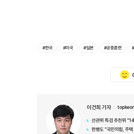
#한국
#미국
#일본
#공중훈련
이건희 기자
topkeo
선관위 특검 추천위 "1
한병도 "국민의힘, 주택