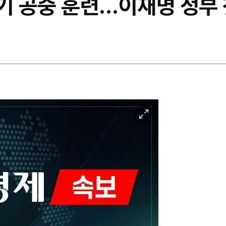
기 공중 훈련…이재명 정부 
이
미
지
확
대