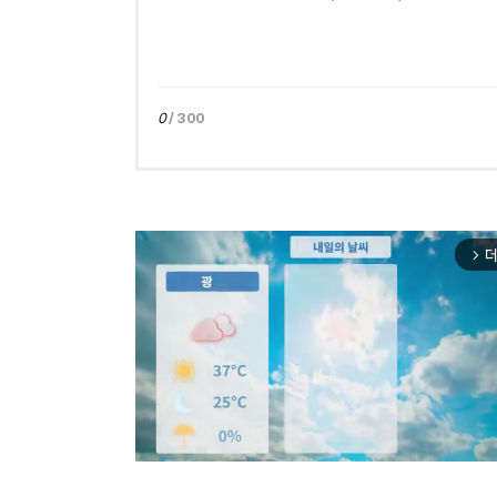
0
/ 300
더
arrow_forward_ios