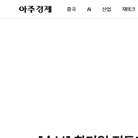
아
중국
AI
산업
재테크
주
경
제