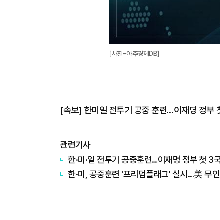
[사진=아주경제DB]
[속보] 한미일 전투기 공중 훈련…이재명 정부 
관련기사
한·미·일 전투기 공중훈련…이재명 정부 첫 3
한·미, 공중훈련 '프리덤플래그' 실시...美 무