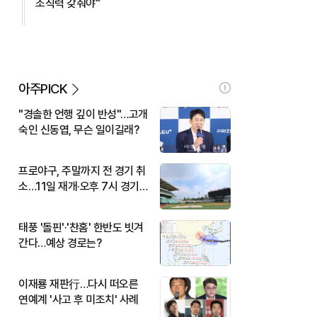
조직력 갖춰야"
아주PICK
"경솔한 언행 깊이 반성"…고개
숙인 신동엽, 무슨 일이길래?
프로야구, 주말까지 전 경기 취
소…11일 재개·오후 7시 경기
시작
태풍 '돌핀'·'찬홈' 한반도 빗겨
간다…예상 경로는?
이재룡 재판行…다시 떠오른
연예계 '사고 후 미조치' 사례