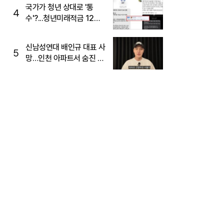
주목
국가가 청년 상대로 '통
4
수'?...청년미래적금 12%
준다더니 "응, 오류야"
신남성연대 배인규 대표 사
5
망…인천 아파트서 숨진 채
발견