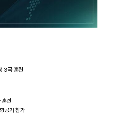
첫 3국 훈련
국 훈련
인항공기 참가