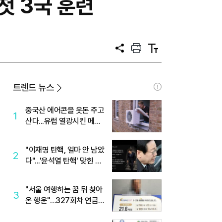
첫 3국 훈련
공
프
텍
유
린
스
트
트
크
기
트렌드 뉴스
중국산 에어콘을 웃돈 주고
1
산다...유럽 열광시킨 메이
디
"이재명 탄핵, 얼마 안 남았
2
다"...'윤석열 탄핵' 맞힌 무
당, '성지글' 등장
"서울 여행하는 꿈 뒤 찾아
3
온 행운"…327회차 연금
복권720+ 당첨번호조회