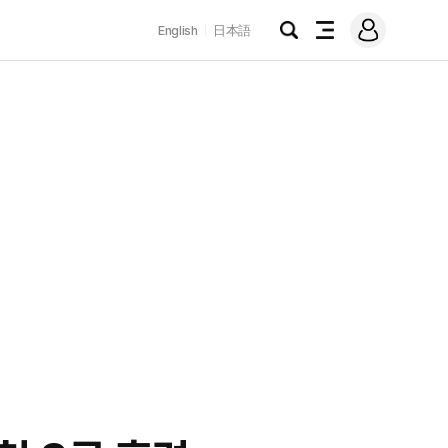
로
English
日本語
그
검
전
인
색
체
메
뉴