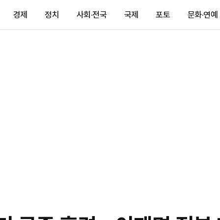
경제
정치
사회·전국
국제
포토
문화·연예