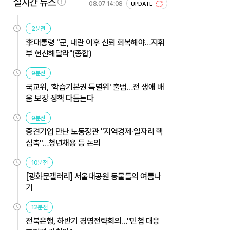
실시간 뉴스
08.07 14:08
UPDATE
2분전
李대통령 "군, 내란 이후 신뢰 회복해야…지휘
부 헌신해달라"(종합)
9분전
국교위, '학습기본권 특별위' 출범…전 생애 배
움 보장 정책 다듬는다
9분전
중견기업 만난 노동장관 "지역경제·일자리 핵
심축"…청년채용 등 논의
10분전
[광화문갤러리] 서울대공원 동물들의 여름나
기
12분전
전북은행, 하반기 경영전략회의…"민첩 대응