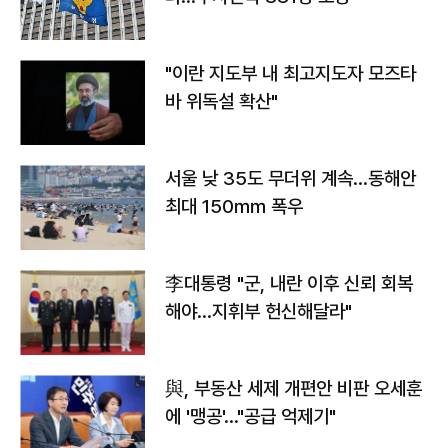
"이란 지도부 내 최고지도자 모즈타
바 위독설 확산"
서울 낮 35도 무더위 계속…동해안
최대 150㎜ 폭우
李대통령 "군, 내란 이후 신뢰 회복
해야…지휘부 헌신해달라"
與, 부동산 세제 개편안 비판 오세훈
에 '맹공'…"공급 억제기"