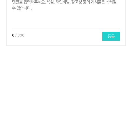
0
/ 300
등록