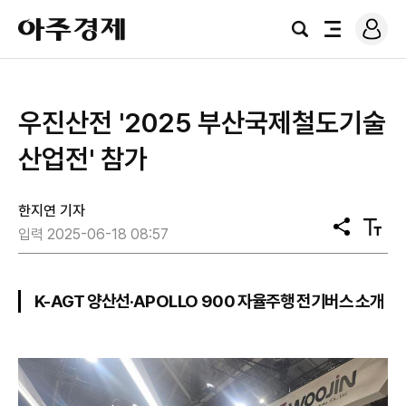
로
아
그
검
전
주
인
색
체
경
메
제
뉴
우진산전 '2025 부산국제철도기술
산업전' 참가
한지연 기자
공
텍
입력 2025-06-18 08:57
유
스
트
크
기
K-AGT 양산선·APOLLO 900 자율주행 전기버스 소개