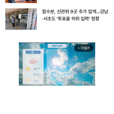
합수본, 선관위 9곳 추가 압색…강남
·서초도 '투표율 허위 입력' 정황
더보기
arrow_forward_ios
Unmute