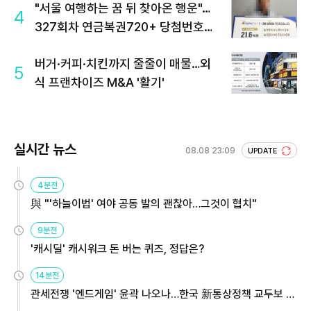
"서울 여행하는 꿈 뒤 찾아온 행운"…
4
327회차 연금복권720+ 당첨번호조
회 주목
버거·커피·치킨까지 줄줄이 매물…외
5
식 프랜차이즈 M&A '활기'
실시간 뉴스
08.08 23:09
UPDATE
4분전
與 "'하늘이법' 여야 공동 발의 괜찮아…그것이 협치"
9분전
'캐시딜' 캐시워크 돈 버는 퀴즈, 정답은?
14분전
관세전쟁 '엔드게임' 윤곽 나오나…한국 新통상정책 교두보 활
용해야