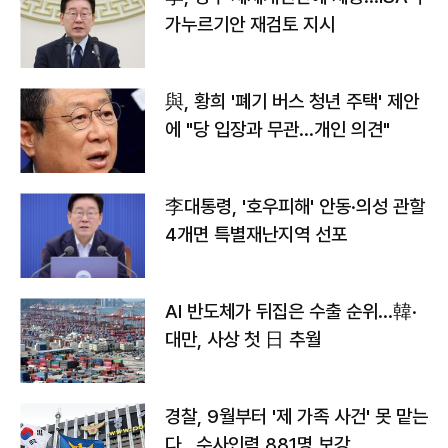
가누르기안 재검토 지시
與, 황희 '폐기 버스 청년 주택' 제안
에 "당 입장과 무관…개인 의견"
李대통령, '호우피해' 안동·의성 관할
4개면 특별재난지역 선포
AI 반도체가 뒤집은 수출 순위…韓·
대만, 사상 첫 日 추월
경찰, 9월부터 '제 가족 사건' 못 맡는
다…수사인력 881명 보강