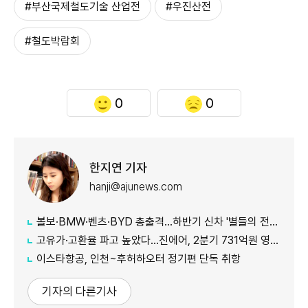
#부산국제철도기술 산업전
#우진산전
#철도박람회
0
0
한지연 기자
hanji@ajunews.com
볼보·BMW·벤츠·BYD 총출격...하반기 신차 '별들의 전쟁'
고유가·고환율 파고 높았다…진에어, 2분기 731억원 영업적자
이스타항공, 인천~후허하오터 정기편 단독 취항
기자의 다른기사