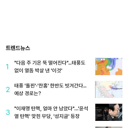
트렌드뉴스
"다음 주 기온 뚝 떨어진다"…태풍도
1
없이 열돔 박살 낸 '이것'
태풍 '돌핀'·'찬홈' 한반도 빗겨간다…
2
예상 경로는?
"이재명 탄핵, 얼마 안 남았다"...'윤석
3
열 탄핵' 맞힌 무당, '성지글' 등장