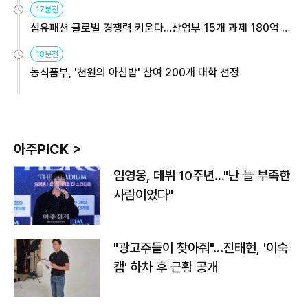
17분전
섬유패션 글로벌 경쟁력 키운다…산업부 15개 과제 180억 지
원
18분전
농식품부, '천원의 아침밥' 참여 200개 대학 선정
아주PICK >
임영웅, 데뷔 10주년…"난 늘 부족한
사람이었다"
"광고주들이 찾아줘"…진태현, '이숙
캠' 하차 후 근황 공개