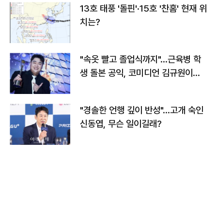
13호 태풍 '돌핀'·15호 '찬홈' 현재 위
치는?
"속옷 빨고 졸업식까지"…근육병 학
생 돌본 공익, 코미디언 김규원이었
다
"경솔한 언행 깊이 반성"…고개 숙인
신동엽, 무슨 일이길래?