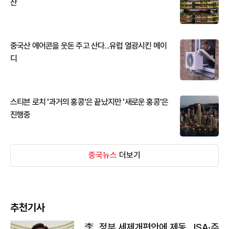
산
중국산 에어콘을 웃돈 주고 산다...유럽 열광시킨 메이
디
스티븐 로치 '과거의 홍콩'은 끝났지만 '새로운 홍콩'은
진행중
중국뉴스
더보기
추천기사
李, 정부 세제개편안에 제동…ISA·주