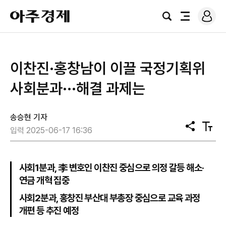
로
아
그
검
전
주
인
색
체
경
메
제
뉴
이찬진·홍창남이 이끌 국정기획위
사회분과···해결 과제는
송승현 기자
공
텍
입력 2025-06-17 16:36
유
스
트
크
기
사회1분과, 李 변호인 이찬진 중심으로 의정 갈등 해소·
연금 개혁 집중
사회2분과, 홍창진 부산대 부총장 중심으로 교육 과정
개편 등 추진 예정