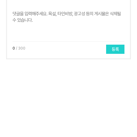
0
/ 300
등록