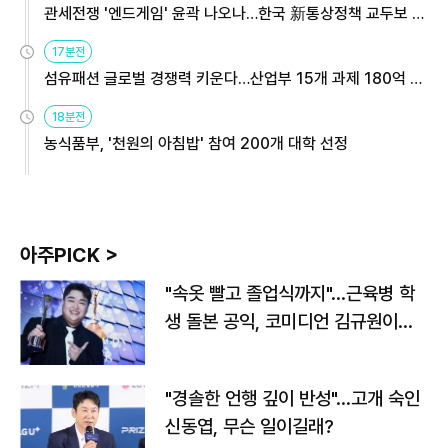
관세전쟁 '엔드게임' 윤곽 나오나…한국 新통상정책 교두보 활
용해야
17분전
섬유패션 글로벌 경쟁력 키운다…산업부 15개 과제 180억 지
원
18분전
농식품부, '천원의 아침밥' 참여 200개 대학 선정
아주PICK >
"속옷 빨고 졸업식까지"…근육병 학
생 돌본 공익, 코미디언 김규원이었
다
"경솔한 언행 깊이 반성"…고개 숙인
신동엽, 무슨 일이길래?