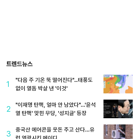
트렌드뉴스
"다음 주 기온 뚝 떨어진다"…태풍도
1
없이 열돔 박살 낸 '이것'
"이재명 탄핵, 얼마 안 남았다"...'윤석
2
열 탄핵' 맞힌 무당, '성지글' 등장
중국산 에어콘을 웃돈 주고 산다...유
3
럽 열광시킨 메이디