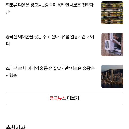
희토류 다음은 광모듈…중국이 움켜쥔 새로운 전략자
산
중국산 에어콘을 웃돈 주고 산다...유럽 열광시킨 메이
디
스티븐 로치 '과거의 홍콩'은 끝났지만 '새로운 홍콩'은
진행중
중국뉴스
더보기
추천기사