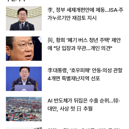
李, 정부 세제개편안에 제동…ISA·주
가누르기안 재검토 지시
與, 황희 '폐기 버스 청년 주택' 제안
에 "당 입장과 무관…개인 의견"
李대통령, '호우피해' 안동·의성 관할
4개면 특별재난지역 선포
AI 반도체가 뒤집은 수출 순위…韓·
대만, 사상 첫 日 추월