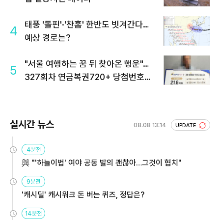
태풍 '돌핀'·'찬홈' 한반도 빗겨간다…
4
예상 경로는?
"서울 여행하는 꿈 뒤 찾아온 행운"…
5
327회차 연금복권720+ 당첨번호조
회 주목
실시간 뉴스
08.08 13:14
UPDATE
4분전
與 "'하늘이법' 여야 공동 발의 괜찮아…그것이 협치"
9분전
'캐시딜' 캐시워크 돈 버는 퀴즈, 정답은?
14분전