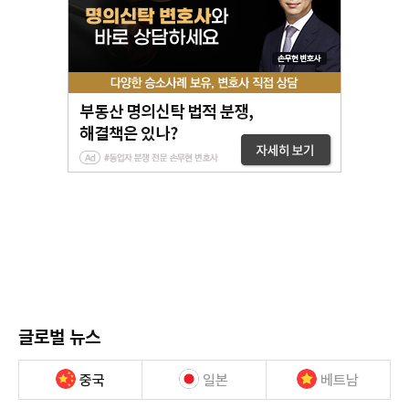
글로벌 뉴스
중국
일본
베트남