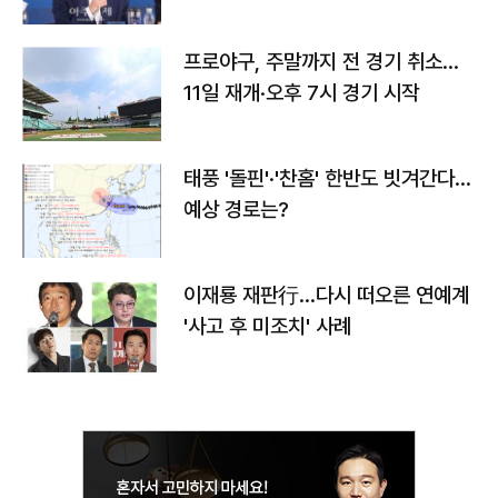
프로야구, 주말까지 전 경기 취소…
11일 재개·오후 7시 경기 시작
태풍 '돌핀'·'찬홈' 한반도 빗겨간다…
예상 경로는?
이재룡 재판行…다시 떠오른 연예계
'사고 후 미조치' 사례