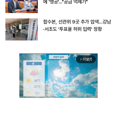
에 '맹공'…"공급 억제기"
합수본, 선관위 9곳 추가 압색…강남
·서초도 '투표율 허위 입력' 정황
더보기
arrow_forward_ios
Unmute