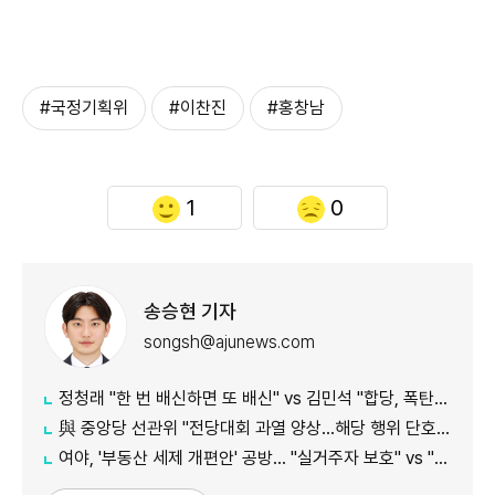
#국정기획위
#이찬진
#홍창남
1
0
송승현 기자
songsh@ajunews.com
정청래 "한 번 배신하면 또 배신" vs 김민석 "합당, 폭탄선언 안 돼"
與 중앙당 선관위 "전당대회 과열 양상…해당 행위 단호히 대처"
여야, '부동산 세제 개편안' 공방… "실거주자 보호" vs "무책임의 극치"