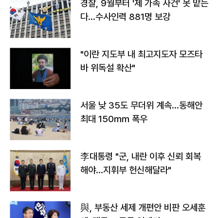
경찰, 9월부터 '제 가족 사건' 못 맡는
다…수사인력 881명 보강
"이란 지도부 내 최고지도자 모즈타
바 위독설 확산"
서울 낮 35도 무더위 계속…동해안
최대 150㎜ 폭우
李대통령 "군, 내란 이후 신뢰 회복
해야…지휘부 헌신해달라"
與, 부동산 세제 개편안 비판 오세훈