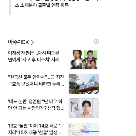
스 소재분야 글로벌 인증 획득
아주PICK
이재룡 재판行…다시 떠오른
연예계 '사고 후 미조치' 사례
"한국산 물은 안마셔"…日 지진
구호품 보냈더니 비하한 누리
꾼
'태도 논란' 정준원 "난 배우 하
면 안 되는 사람인가? 생각 했
다"
13호 '돌핀' 이어 14호 태풍 '구
지라'·15호 태풍 '찬홈' 발생…