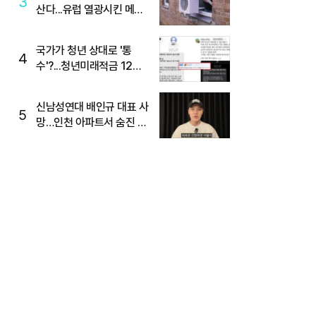
3
산다...유럽 열광시킨 메이
디
국가가 청년 상대로 '통
4
수'?...청년미래적금 12%
준다더니 "응, 오류야"
신남성연대 배인규 대표 사
5
망…인천 아파트서 숨진 채
발견