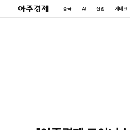
아
중국
AI
산업
재테크
주
경
제