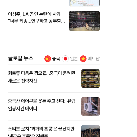
현재 위치와 이동경로는?
이상준, LA 공연 논란에 사과
"너무 죄송…연구하고 공부할
것"
글로벌 뉴스
중국
일본
베트남
희토류 다음은 광모듈…중국이 움켜쥔
새로운 전략자산
중국산 에어콘을 웃돈 주고 산다...유럽
열광시킨 메이디
스티븐 로치 '과거의 홍콩'은 끝났지만
'새로운 홍콩'은 진행중