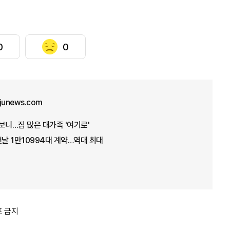
0
0
ajunews.com
타보니…짐 많은 대가족 '여기로'
첫날 1만10994대 계약…역대 최대
포 금지