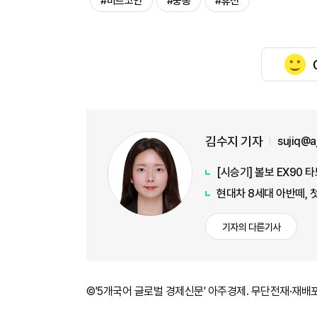
#비트코인
#중동
#휴전
김수지 기자
sujiq@
[시승기] 볼보 EX90 
현대차 8세대 아반떼, 
기자의 다른기사
©'5개국어 글로벌 경제신문' 아주경제. 무단전재·재배