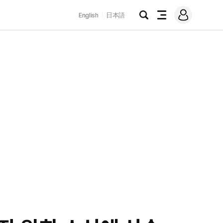
로
English
日本語
그
검
전
인
색
체
메
뉴