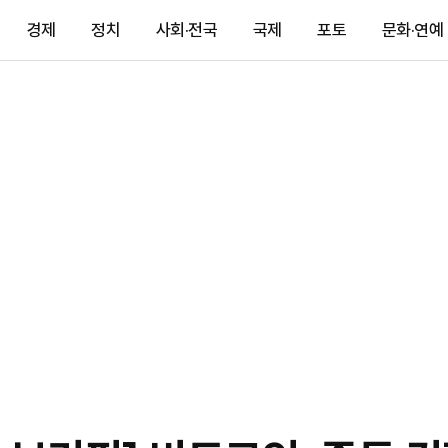
경제
정치
사회·전국
국제
포토
문화·연예