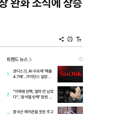
장 완화 소식에 상승
공
프
텍
유
린
스
트
트
크
기
트렌드 뉴스
샌디스크, AI 수요에 '매출
1
4.7배'…가이던스 실망에
'주가는 하락'
"이재명 탄핵, 얼마 안 남았
2
다"...'윤석열 탄핵' 맞힌 무
당, '성지글' 등장
중국산 에어콘을 웃돈 주고