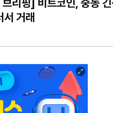
브리핑] 비트코인, 중동 긴
러서 거래
이
미
지
확
대