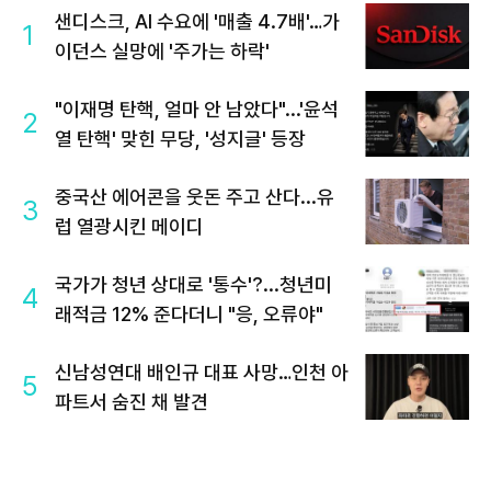
샌디스크, AI 수요에 '매출 4.7배'…가
1
이던스 실망에 '주가는 하락'
"이재명 탄핵, 얼마 안 남았다"...'윤석
2
열 탄핵' 맞힌 무당, '성지글' 등장
중국산 에어콘을 웃돈 주고 산다...유
3
럽 열광시킨 메이디
국가가 청년 상대로 '통수'?...청년미
4
래적금 12% 준다더니 "응, 오류야"
신남성연대 배인규 대표 사망…인천 아
5
파트서 숨진 채 발견