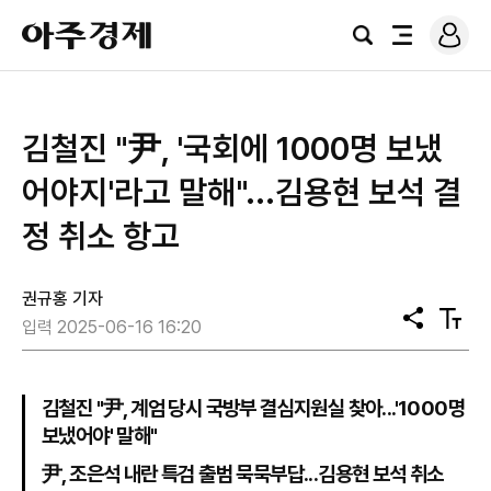
로
아
그
검
전
주
인
색
체
경
메
제
뉴
김철진 "尹, '국회에 1000명 보냈
어야지'라고 말해"...김용현 보석 결
정 취소 항고
권규홍 기자
공
텍
입력 2025-06-16 16:20
유
스
트
크
기
김철진 "尹, 계엄 당시 국방부 결심지원실 찾아...'1000명
보냈어야' 말해"
尹, 조은석 내란 특검 출범 묵묵부답...김용현 보석 취소