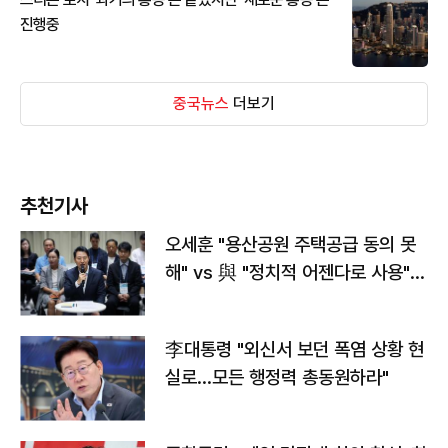
진행중
중국뉴스
더보기
추천기사
오세훈 "용산공원 주택공급 동의 못
해" vs 與 "정치적 어젠다로 사용"
맞불
李대통령 "외신서 보던 폭염 상황 현
실로…모든 행정력 총동원하라"