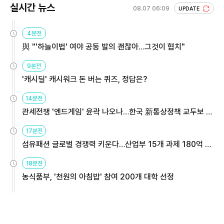
실시간 뉴스
08.07 06:09
UPDATE
4분전
與 "'하늘이법' 여야 공동 발의 괜찮아…그것이 협치"
9분전
'캐시딜' 캐시워크 돈 버는 퀴즈, 정답은?
14분전
관세전쟁 '엔드게임' 윤곽 나오나…한국 新통상정책 교두보 활
용해야
17분전
섬유패션 글로벌 경쟁력 키운다…산업부 15개 과제 180억 지
원
18분전
농식품부, '천원의 아침밥' 참여 200개 대학 선정