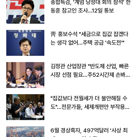
종합특검, '계엄 당정대 회의 참석' 한
동훈 참고인 조사...12일 통보
靑 홍보수석 "세금으로 집값 잡겠다
는 생각 없어…주택 공급 '속도전'"
김정관 산업장관 "반도체 산업, 빠른
시장 선점 필요…주52시간제 손봐
야"
"집값보다 전월세가 더 불안해질 수
도"…전문가들, 세제개편안 부작용
우려
6월 경상흑자, 497억달러 '사상 최