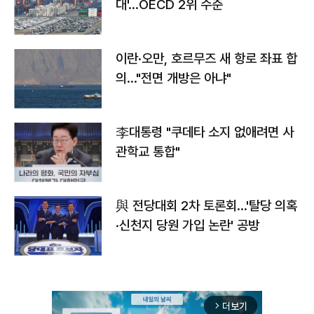
대'…OECD 2위 수준
이란·오만, 호르무즈 새 항로 좌표 합
의…"전면 개방은 아냐"
李대통령 "쿠데타 소지 없애려면 사
관학교 통합"
與 전당대회 2차 토론회…'탈당 의혹
·신천지 당원 가입 논란' 공방
더보기
arrow_forward_ios