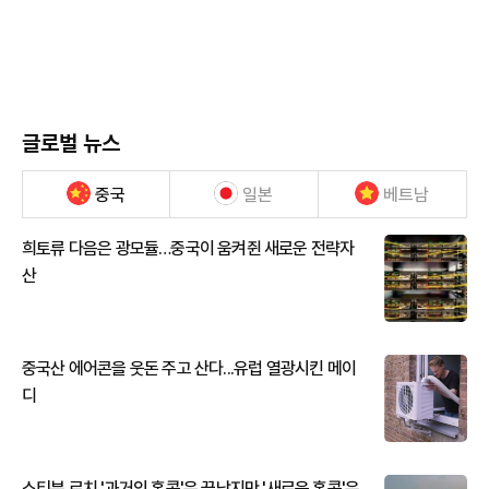
글로벌 뉴스
중국
일본
베트남
희토류 다음은 광모듈…중국이 움켜쥔 새로운 전략자
산
중국산 에어콘을 웃돈 주고 산다...유럽 열광시킨 메이
디
스티븐 로치 '과거의 홍콩'은 끝났지만 '새로운 홍콩'은