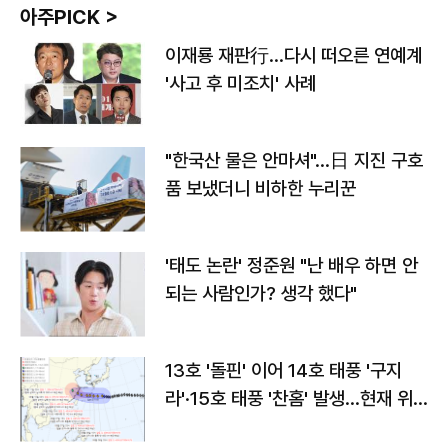
아주PICK >
이재룡 재판行…다시 떠오른 연예계
'사고 후 미조치' 사례
"한국산 물은 안마셔"…日 지진 구호
품 보냈더니 비하한 누리꾼
'태도 논란' 정준원 "난 배우 하면 안
되는 사람인가? 생각 했다"
13호 '돌핀' 이어 14호 태풍 '구지
라'·15호 태풍 '찬홈' 발생…현재 위
치와 이동경로는?