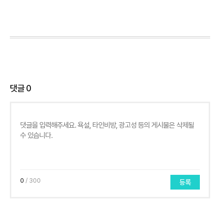
댓글
0
0
/ 300
등록