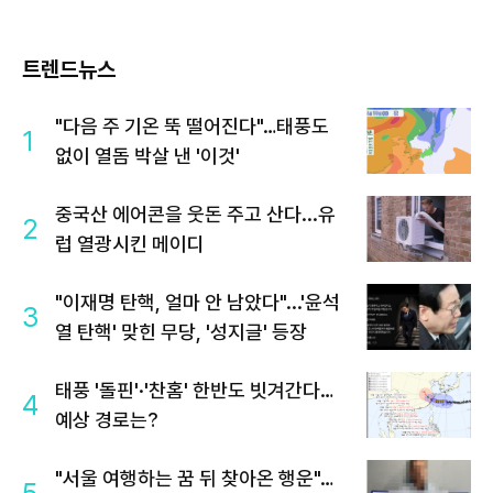
트렌드뉴스
"다음 주 기온 뚝 떨어진다"…태풍도
1
없이 열돔 박살 낸 '이것'
중국산 에어콘을 웃돈 주고 산다...유
2
럽 열광시킨 메이디
"이재명 탄핵, 얼마 안 남았다"...'윤석
3
열 탄핵' 맞힌 무당, '성지글' 등장
태풍 '돌핀'·'찬홈' 한반도 빗겨간다…
4
예상 경로는?
"서울 여행하는 꿈 뒤 찾아온 행운"…
5