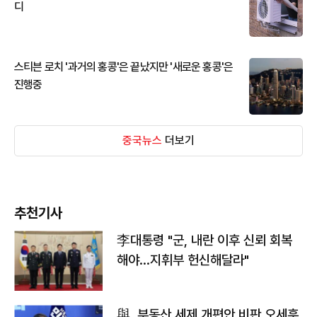
디
스티븐 로치 '과거의 홍콩'은 끝났지만 '새로운 홍콩'은
진행중
중국뉴스
더보기
추천기사
李대통령 "군, 내란 이후 신뢰 회복
해야…지휘부 헌신해달라"
與, 부동산 세제 개편안 비판 오세훈