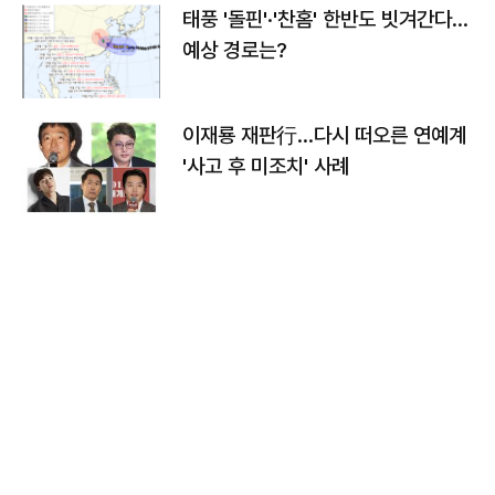
태풍 '돌핀'·'찬홈' 한반도 빗겨간다…
예상 경로는?
이재룡 재판行…다시 떠오른 연예계
'사고 후 미조치' 사례