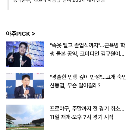
농식품부, '천원의 아침밥' 참여 200개 대학 선정
아주PICK >
"속옷 빨고 졸업식까지"…근육병 학
생 돌본 공익, 코미디언 김규원이었
다
"경솔한 언행 깊이 반성"…고개 숙인
신동엽, 무슨 일이길래?
프로야구, 주말까지 전 경기 취소…
11일 재개·오후 7시 경기 시작