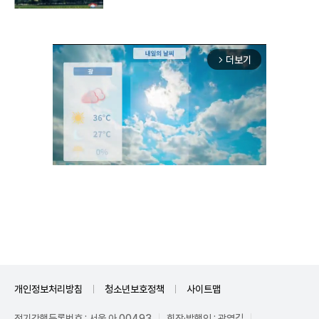
더보기
arrow_forward_ios
Unmute
개인정보처리방침
청소년보호정책
사이트맵
정기간행등록번호 : 서울 아 00493
회장·발행인 : 곽영길