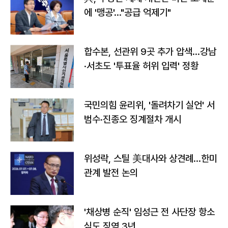
에 '맹공'…"공급 억제기"
합수본, 선관위 9곳 추가 압색…강남
·서초도 '투표율 허위 입력' 정황
국민의힘 윤리위, '돌려차기 실언' 서
범수·진종오 징계절차 개시
위성락, 스틸 美대사와 상견례…한미
관계 발전 논의
'채상병 순직' 임성근 전 사단장 항소
심도 징역 3년