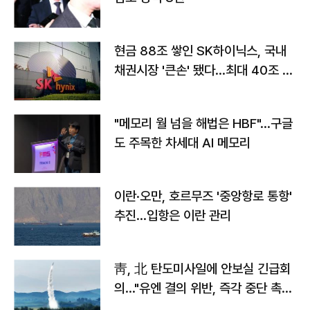
현금 88조 쌓인 SK하이닉스, 국내
채권시장 '큰손' 됐다…최대 40조 투
자
"메모리 월 넘을 해법은 HBF"…구글
도 주목한 차세대 AI 메모리
이란·오만, 호르무즈 '중앙항로 통항'
추진…입항은 이란 관리
靑, 北 탄도미사일에 안보실 긴급회
의…"유엔 결의 위반, 즉각 중단 촉
구"