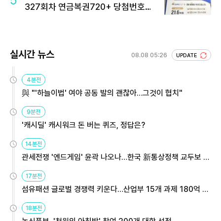
327회차 연금복권720+ 당첨번호조
회 주목
실시간 뉴스
08.08 05:26
UPDATE
4분전
與 "'하늘이법' 여야 공동 발의 괜찮아…그것이 협치"
9분전
'캐시딜' 캐시워크 돈 버는 퀴즈, 정답은?
14분전
관세전쟁 '엔드게임' 윤곽 나오나…한국 新통상정책 교두보 활
용해야
17분전
섬유패션 글로벌 경쟁력 키운다…산업부 15개 과제 180억 지
원
18분전