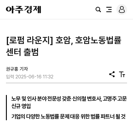
로
아
그
검
전
주
인
색
체
경
메
제
뉴
[로펌 라운지] 호암, 호암노동법률
센터 출범
권규홍 기자
공
텍
입력 2025-06-16 11:32
유
스
트
크
기
노무 및 인사 분야 전문성 갖춘 신의철 변호사, 고명주 고문
신규 영입
기업의 다양한 노동법률 문제 대응 위한 법률 파트너 될 것