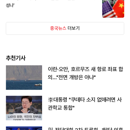
성나'
중국뉴스
더보기
추천기사
이란·오만, 호르무즈 새 항로 좌표 합
의…"전면 개방은 아냐"
李대통령 "쿠데타 소지 없애려면 사
관학교 통합"