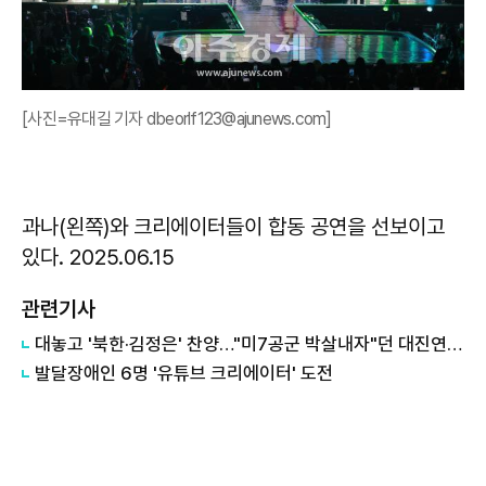
[사진=유대길 기자 dbeorlf123@ajunews.com]
과나(왼쪽)와 크리에이터들이 합동 공연을 선보이고
있다. 2025.06.15
관련기사
대놓고 '북한·김정은' 찬양…"미7공군 박살내자"던 대진연, 유튜브 충격 실체
발달장애인 6명 '유튜브 크리에이터' 도전