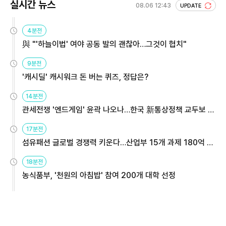
실시간 뉴스
08.06 12:43
UPDATE
4분전
與 "'하늘이법' 여야 공동 발의 괜찮아…그것이 협치"
9분전
'캐시딜' 캐시워크 돈 버는 퀴즈, 정답은?
14분전
관세전쟁 '엔드게임' 윤곽 나오나…한국 新통상정책 교두보 활
용해야
17분전
섬유패션 글로벌 경쟁력 키운다…산업부 15개 과제 180억 지
원
18분전
농식품부, '천원의 아침밥' 참여 200개 대학 선정