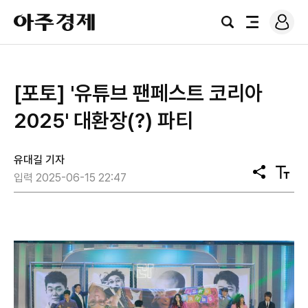
로
아
그
검
전
주
인
색
체
경
메
제
뉴
[포토] '유튜브 팬페스트 코리아
2025' 대환장(?) 파티
유대길 기자
공
텍
입력 2025-06-15 22:47
유
스
트
크
기