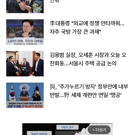
안팎
李대통령 "외교에 정쟁 안타까워…
자주 국방 가장 큰 과제"
김용범 실장, 오세훈 시장과 오늘 오
찬회동...서울시 주택 공급 논의
與, '주가누르기 방지' 정부안에 내부
반발…野 세제 개편안 연일 '맹공'
더보기
arrow_forward_ios