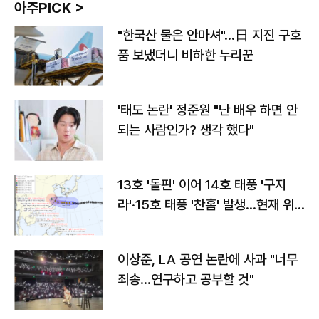
아주PICK >
"한국산 물은 안마셔"…日 지진 구호
품 보냈더니 비하한 누리꾼
'태도 논란' 정준원 "난 배우 하면 안
되는 사람인가? 생각 했다"
13호 '돌핀' 이어 14호 태풍 '구지
라'·15호 태풍 '찬홈' 발생…현재 위
치와 이동경로는?
이상준, LA 공연 논란에 사과 "너무
죄송…연구하고 공부할 것"