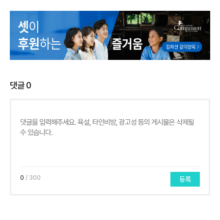
댓글
0
0
/ 300
등록