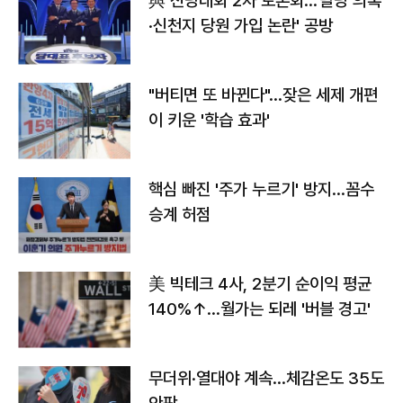
與 전당대회 2차 토론회…'탈당 의혹
·신천지 당원 가입 논란' 공방
"버티면 또 바뀐다"…잦은 세제 개편
이 키운 '학습 효과'
핵심 빠진 '주가 누르기' 방지…꼼수
승계 허점
美 빅테크 4사, 2분기 순이익 평균
140%↑…월가는 되레 '버블 경고'
무더위·열대야 계속…체감온도 35도