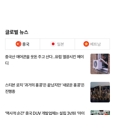
글로벌 뉴스
중국
일본
베트남
중국산 에어콘을 웃돈 주고 산다...유럽 열광시킨 메이
디
스티븐 로치 '과거의 홍콩'은 끝났지만 '새로운 홍콩'은
진행중
'역사적 순간' 중국 DUV 개발업체는 설립 3년된 '아이