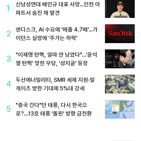
신남성연대 배인규 대표 사망…인천 아
1
파트서 숨진 채 발견
샌디스크, AI 수요에 '매출 4.7배'…가
2
이던스 실망에 '주가는 하락'
"이재명 탄핵, 얼마 안 남았다"...'윤석
3
열 탄핵' 맞힌 무당, '성지글' 등장
두산에너빌리티, SMR 세제 지원·빌
4
게이츠 방한 기대에 5%대 강세
"중국 간다"던 태풍, 다시 한국으
5
로?...13호 태풍 '돌핀' 방향 급전환