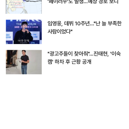
'페이러우'도 발생…예상 경로 보니
임영웅, 데뷔 10주년…"난 늘 부족한
사람이었다"
"광고주들이 찾아줘"…진태현, '이숙
캠' 하차 후 근황 공개