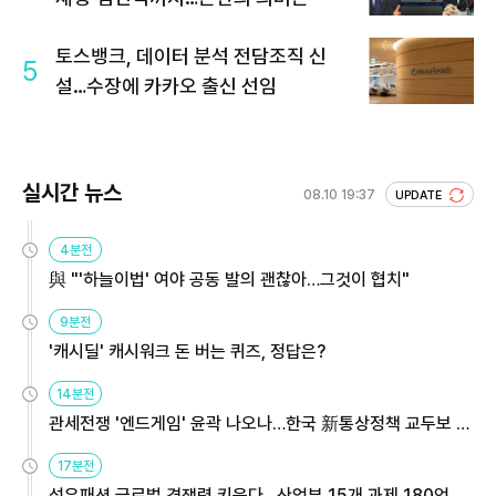
토스뱅크, 데이터 분석 전담조직 신
5
설…수장에 카카오 출신 선임
실시간 뉴스
08.10 19:37
UPDATE
4분전
與 "'하늘이법' 여야 공동 발의 괜찮아…그것이 협치"
9분전
'캐시딜' 캐시워크 돈 버는 퀴즈, 정답은?
14분전
관세전쟁 '엔드게임' 윤곽 나오나…한국 新통상정책 교두보 활
용해야
17분전
섬유패션 글로벌 경쟁력 키운다…산업부 15개 과제 180억 지