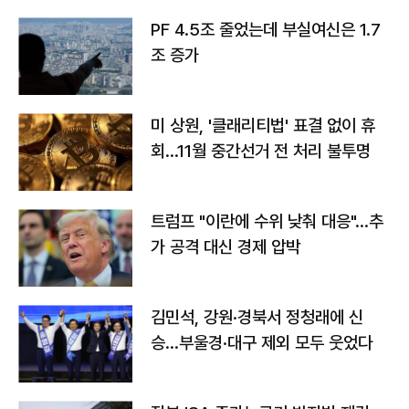
PF 4.5조 줄었는데 부실여신은 1.7
조 증가
미 상원, '클래리티법' 표결 없이 휴
회…11월 중간선거 전 처리 불투명
트럼프 "이란에 수위 낮춰 대응"…추
가 공격 대신 경제 압박
김민석, 강원·경북서 정청래에 신
승…부울경·대구 제외 모두 웃었다