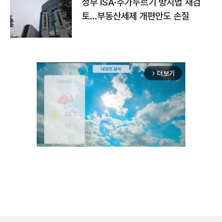
정부 ISA·주가누르기 방지법 재검
토…부동산세제 개편안도 손질
더보기
arrow_forward_ios
Unmute