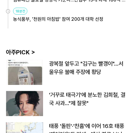
원
18분전
농식품부, '천원의 아침밥' 참여 200개 대학 선정
아주PICK >
광복절 앞두고 "김구는 빨갱이"…서
울우유 불매 주장에 황당
'거꾸로 태극기'에 분노한 김희철, 결
국 사과…"제 잘못"
태풍 '돌핀'·'찬홈'에 이어 16호 태풍