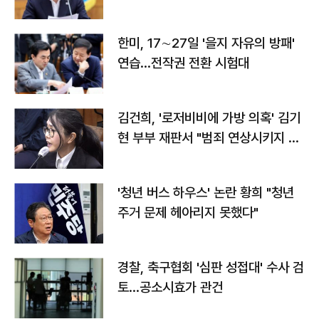
전"
한미, 17∼27일 '을지 자유의 방패'
연습…전작권 전환 시험대
김건희, '로저비비에 가방 의혹' 김기
현 부부 재판서 "범죄 연상시키지 말
라"
'청년 버스 하우스' 논란 황희 "청년
주거 문제 헤아리지 못했다"
경찰, 축구협회 '심판 성접대' 수사 검
토…공소시효가 관건