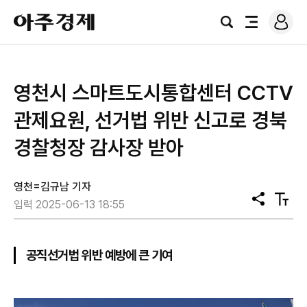
로
아
그
검
전
주
인
색
체
경
메
제
뉴
영천시 스마트도시통합센터 CCTV
관제요원, 선거법 위반 신고로 경북
경찰청장 감사장 받아
영천=김규남 기자
공
텍
입력 2025-06-13 18:55
유
스
트
크
기
공직선거법 위반 예방에 큰 기여