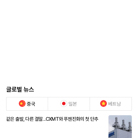
글로벌 뉴스
중국
일본
베트남
같은 출발, 다른 결말...CXMT와 푸젠진화의 첫 단추