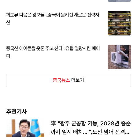
희토류 다음은 광모듈…중국이 움켜쥔 새로운 전략자
산
중국산 에어콘을 웃돈 주고 산다...유럽 열광시킨 메이
디
중국뉴스
더보기
추천기사
李 "광주 군공항 기능, 2028년 중순
까지 임시 배치…속도전 넘어 전격