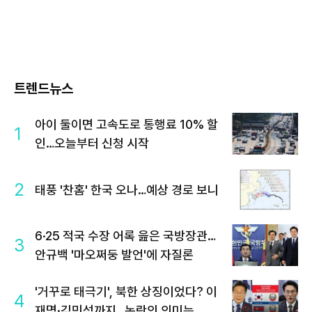
트렌드뉴스
아이 둘이면 고속도로 통행료 10% 할
1
인…오늘부터 신청 시작
2
태풍 '찬홈' 한국 오나…예상 경로 보니
6·25 적국 수장 어록 읊은 국방장관…
3
안규백 '마오쩌둥 발언'에 자질론
'거꾸로 태극기', 북한 상징이었다? 이
4
재명·김민석까지…논란의 의미는