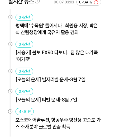
실시간 뉴스
08.07 03:03
UPDATE
3시간전
평택에 '수목원' 들어서나...최원용 시장, 박은
식 산림청장에게 국유지 활용 건의
3시간전
[시승기] 볼보 EX90 타보니…짐 많은 대가족
'여기로'
3시간전
[오늘의 운세] 별자리별 운세-8월 7일
3시간전
[오늘의 운세] 띠별 운세-8월 7일
4시간전
포스코에어솔루션, 항공우주·방산용 고순도 가
스 소재분야 글로벌 인증 획득