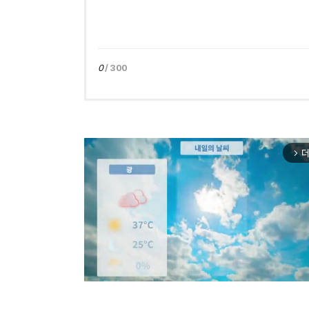
0
/ 300
더
arrow_forward_ios