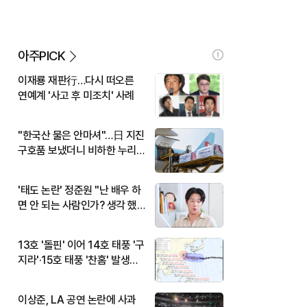
아주PICK
이재룡 재판行…다시 떠오른
연예계 '사고 후 미조치' 사례
"한국산 물은 안마셔"…日 지진
구호품 보냈더니 비하한 누리
꾼
'태도 논란' 정준원 "난 배우 하
면 안 되는 사람인가? 생각 했
다"
13호 '돌핀' 이어 14호 태풍 '구
지라'·15호 태풍 '찬홈' 발생…
현재 위치와 이동경로는?
이상준, LA 공연 논란에 사과