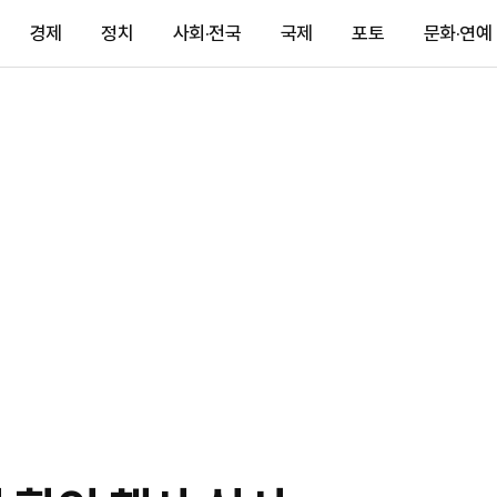
경제
정치
사회·전국
국제
포토
문화·연예