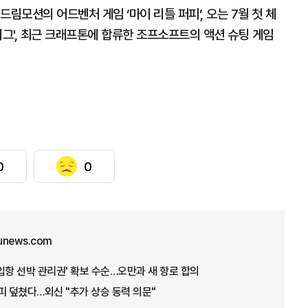
림모션의 어드벤처 게임 ‘마이 리틀 퍼피’, 오는 7월 첫 체
리그', 최근 크래프톤에 합류한 조프소프트의 액션 슈팅 게임
0
0
unews.com
'입항 선박 관리권' 확보 수순…오만과 새 항로 합의
피 덮쳤다…외신 "추가 상승 동력 의문"