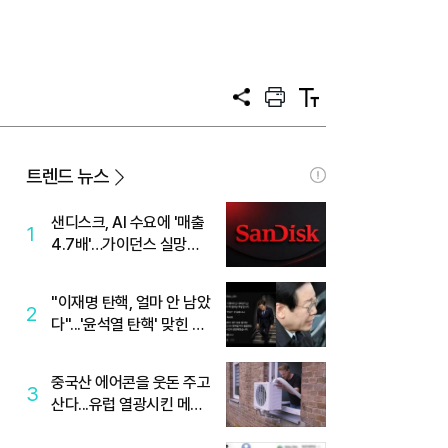
공
프
텍
유
린
스
트
트
크
기
트렌드 뉴스
샌디스크, AI 수요에 '매출
1
4.7배'…가이던스 실망에
'주가는 하락'
"이재명 탄핵, 얼마 안 남았
2
다"...'윤석열 탄핵' 맞힌 무
당, '성지글' 등장
중국산 에어콘을 웃돈 주고
3
산다...유럽 열광시킨 메이
디