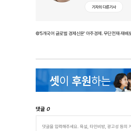
기자의 다른기사
©'5개국어 글로벌 경제신문' 아주경제. 무단전재·재배
댓글
0