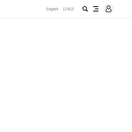
로
English
日本語
그
검
전
인
색
체
메
뉴