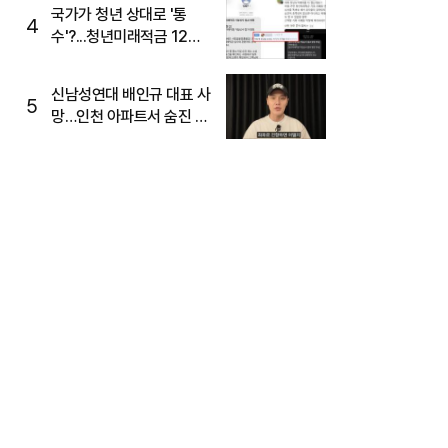
국가가 청년 상대로 '통
4
수'?...청년미래적금 12%
준다더니 "응, 오류야"
신남성연대 배인규 대표 사
5
망…인천 아파트서 숨진 채
발견