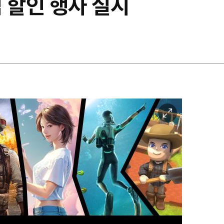
 할인 행사 실시
이
미
지
확
대