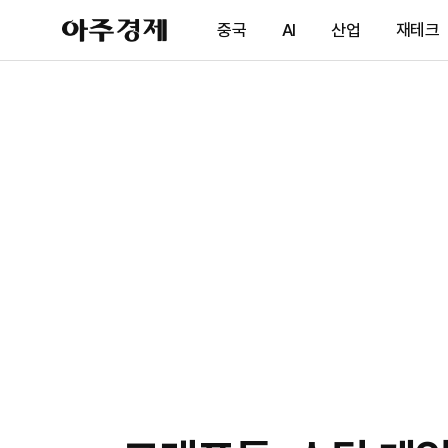
아
중국
AI
산업
재테크
주
경
제