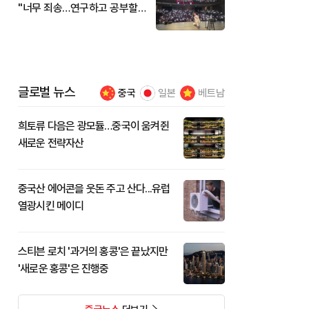
"너무 죄송…연구하고 공부할
것"
글로벌 뉴스
중국
일본
베트남
희토류 다음은 광모듈…중국이 움켜쥔
새로운 전략자산
중국산 에어콘을 웃돈 주고 산다...유럽
열광시킨 메이디
스티븐 로치 '과거의 홍콩'은 끝났지만
'새로운 홍콩'은 진행중