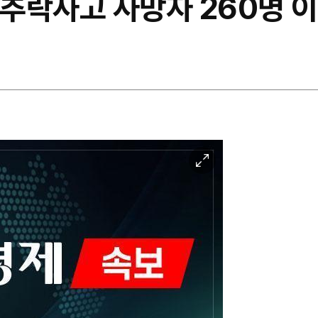
 추락사고 사망자 260명 
이
미
지
확
대