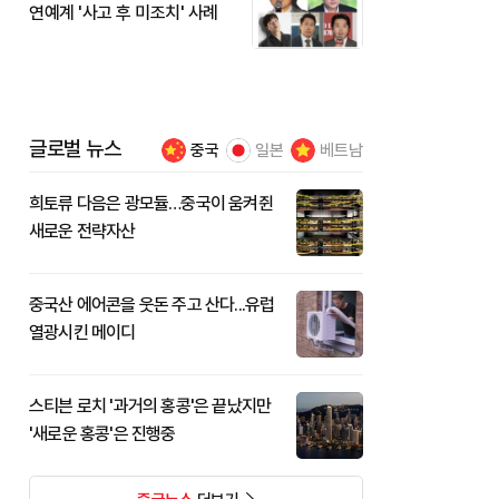
연예계 '사고 후 미조치' 사례
글로벌 뉴스
중국
일본
베트남
희토류 다음은 광모듈…중국이 움켜쥔
새로운 전략자산
중국산 에어콘을 웃돈 주고 산다...유럽
열광시킨 메이디
스티븐 로치 '과거의 홍콩'은 끝났지만
'새로운 홍콩'은 진행중