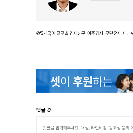
©'5개국어 글로벌 경제신문' 아주경제. 무단전재·재배
댓글
0