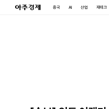
아
중국
AI
산업
재테크
주
경
제