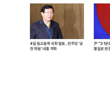
4일 동교동계 국회 발표…민주당 '공
尹 "3·1
천 파동' 내홍 격화
통일로 완결.
파트너"