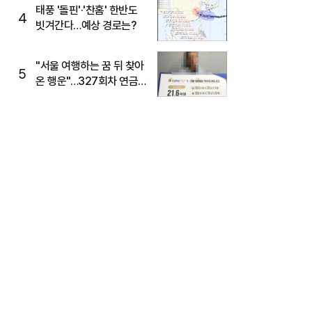
태풍 '돌핀'·'찬홈' 한반도
4
빗겨간다…예상 경로는?
"서울 여행하는 꿈 뒤 찾아
5
온 행운"…327회차 연금
복권720+ 당첨번호조회
주목