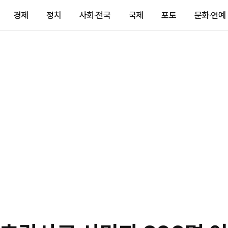
경제
정치
사회·전국
국제
포토
문화·연예