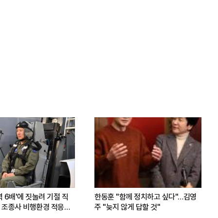
력 6배'에 짓눌려 기절 직
한동훈 "함께 정치하고 싶다"…김영
 조종사 비행환경 적응훈
주 "늦지 않게 답할 것"