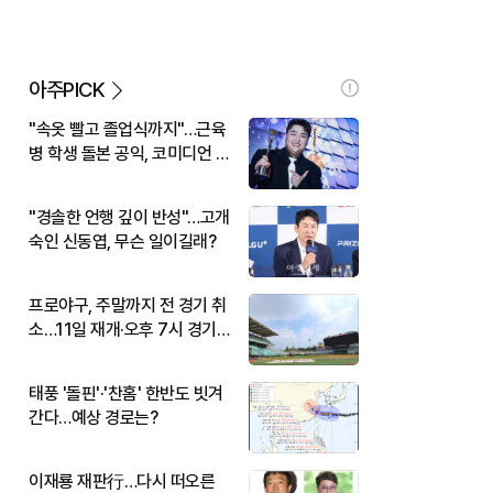
아주PICK
"속옷 빨고 졸업식까지"…근육
병 학생 돌본 공익, 코미디언 김
규원이었다
"경솔한 언행 깊이 반성"…고개
숙인 신동엽, 무슨 일이길래?
프로야구, 주말까지 전 경기 취
소…11일 재개·오후 7시 경기
시작
태풍 '돌핀'·'찬홈' 한반도 빗겨
간다…예상 경로는?
이재룡 재판行…다시 떠오른