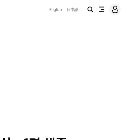
로
English
日本語
그
검
전
인
색
체
메
뉴