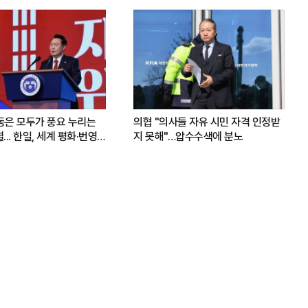
운동은 모두가 풍요 누리는
의협 "의사들 자유 시민 자격 인정받
.. 한일, 세계 평화·번영
지 못해"…압수수색에 분노