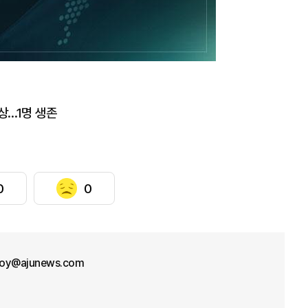
상…1명 생존
0
0
oy@ajunews.com