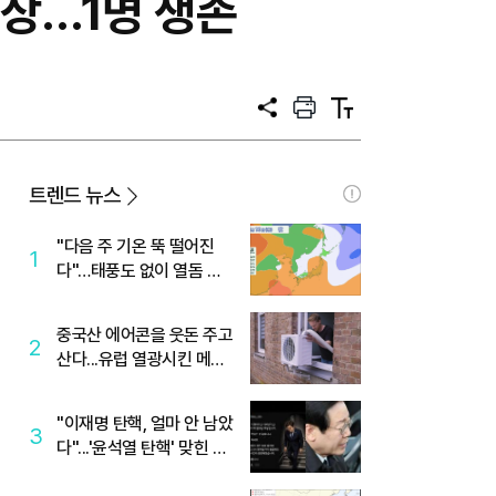
이상…1명 생존
공
프
텍
유
린
스
트
트
크
기
트렌드 뉴스
"다음 주 기온 뚝 떨어진
1
다"…태풍도 없이 열돔 박
살 낸 '이것'
중국산 에어콘을 웃돈 주고
2
산다...유럽 열광시킨 메이
디
"이재명 탄핵, 얼마 안 남았
3
다"...'윤석열 탄핵' 맞힌 무
당, '성지글' 등장