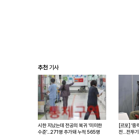
추천
기사
시한 지났는데 전공의 복귀 '미미한
[르포] '중
수준'...271명 추가돼 누적 565명
전…전투기
련(영상)