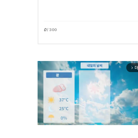
0
/ 300
더
arrow_forward_ios