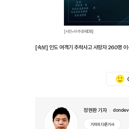
[서잔=아주경제DB]
[속보] 인도 여객기 추락사고 사망자 260명 이
정현환 기자
dondev
기자의 다른기사