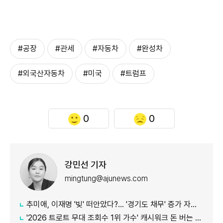
#공장
#관세
#자동차
#완성차
#외국산자동차
#미국
#트럼프
0
0
강민선 기자
mingtung@ajunews.com
추미애, 이재명 '빚' 떠안았다?… '경기도 채무' 증가 자료 실시간 확산
'2026 트로트 무대 조회수 1위 가수' 캐시워크 돈 버는 퀴즈, 정답은?