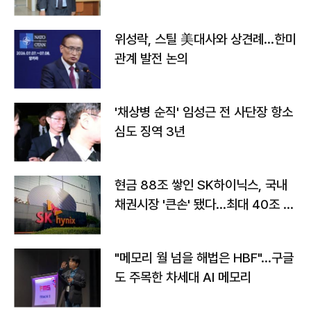
위성락, 스틸 美대사와 상견례…한미
관계 발전 논의
'채상병 순직' 임성근 전 사단장 항소
심도 징역 3년
현금 88조 쌓인 SK하이닉스, 국내
채권시장 '큰손' 됐다…최대 40조 투
자
"메모리 월 넘을 해법은 HBF"…구글
도 주목한 차세대 AI 메모리