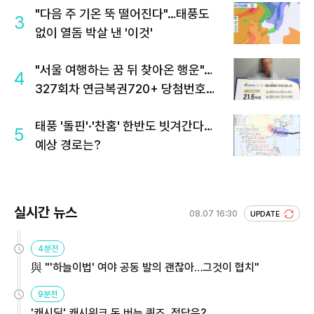
"다음 주 기온 뚝 떨어진다"…태풍도
3
없이 열돔 박살 낸 '이것'
"서울 여행하는 꿈 뒤 찾아온 행운"…
4
327회차 연금복권720+ 당첨번호조
회 주목
태풍 '돌핀'·'찬홈' 한반도 빗겨간다…
5
예상 경로는?
실시간 뉴스
08.07 16:30
UPDATE
4분전
與 "'하늘이법' 여야 공동 발의 괜찮아…그것이 협치"
9분전
'캐시딜' 캐시워크 돈 버는 퀴즈, 정답은?