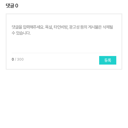
댓글
0
0
/ 300
등록