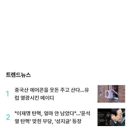
트렌드뉴스
중국산 에어콘을 웃돈 주고 산다...유
1
럽 열광시킨 메이디
"이재명 탄핵, 얼마 안 남았다"...'윤석
2
열 탄핵' 맞힌 무당, '성지글' 등장