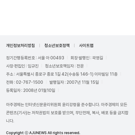
Unmute
개인정보처리방침
청소년보호정책
사이트맵
정기간행등록번호 : 서울 아 00493
회장·발행인 : 곽영길
사장·편집인 : 임규진
청소년보호책임자 : 전운
주소 : 서울특별시 종로구 종로 1길 42(수송동 146-1) 이마빌딩 11층
전화 : 02-767-1500
발행일자 : 2007년 11월 15일
등록일자 : 2008년 01월10일
아주경제는 인터넷신문윤리위원회 윤리강령을 준수합니다. 아주경제의 모든
콘텐츠(기사)는 저작권법의 보호를 받으며, 무단전재, 복사, 배포 등을 금지합
니다.
Copyright ⓒ AJUNEWS All rights reserved.