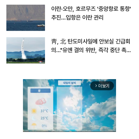
이란·오만, 호르무즈 '중앙항로 통항'
추진…입항은 이란 관리
靑, 北 탄도미사일에 안보실 긴급회
의…"유엔 결의 위반, 즉각 중단 촉
구"
더보기
arrow_forward_ios