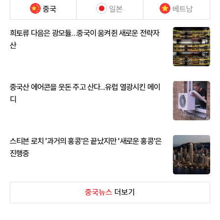
중국
일본
베트남
희토류 다음은 광모듈…중국이 움켜쥔 새로운 전략자
산
중국산 에어콘을 웃돈 주고 산다...유럽 열광시킨 메이
디
스티븐 로치 '과거의 홍콩'은 끝났지만 '새로운 홍콩'은
진행중
중국뉴스
더보기