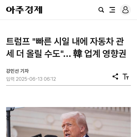
로
아
그
검
전
주
인
색
체
경
메
제
뉴
트럼프 "빠른 시일 내에 자동차 관
세 더 올릴 수도"... 韓 업계 영향권
강민선 기자
공
텍
입력 2025-06-13 06:12
유
스
트
크
기