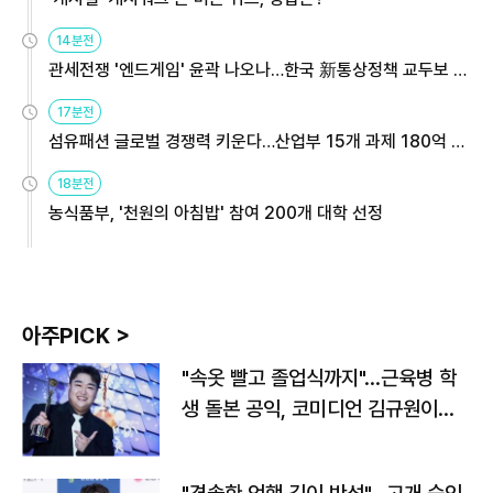
14분전
관세전쟁 '엔드게임' 윤곽 나오나…한국 新통상정책 교두보 활
용해야
17분전
섬유패션 글로벌 경쟁력 키운다…산업부 15개 과제 180억 지
원
18분전
농식품부, '천원의 아침밥' 참여 200개 대학 선정
아주PICK >
"속옷 빨고 졸업식까지"…근육병 학
생 돌본 공익, 코미디언 김규원이었
다