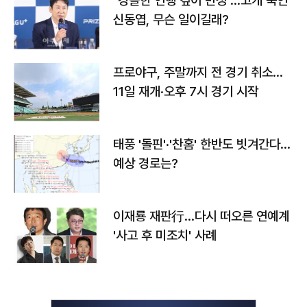
"경솔한 언행 깊이 반성"…고개 숙인
신동엽, 무슨 일이길래?
프로야구, 주말까지 전 경기 취소…
11일 재개·오후 7시 경기 시작
태풍 '돌핀'·'찬홈' 한반도 빗겨간다…
예상 경로는?
이재룡 재판行…다시 떠오른 연예계
'사고 후 미조치' 사례