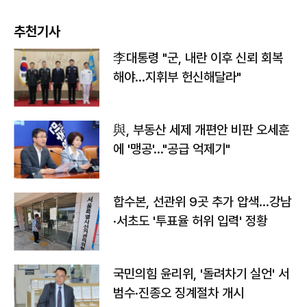
추천기사
李대통령 "군, 내란 이후 신뢰 회복
해야…지휘부 헌신해달라"
與, 부동산 세제 개편안 비판 오세훈
에 '맹공'…"공급 억제기"
합수본, 선관위 9곳 추가 압색…강남
·서초도 '투표율 허위 입력' 정황
국민의힘 윤리위, '돌려차기 실언' 서
범수·진종오 징계절차 개시