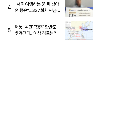
"서울 여행하는 꿈 뒤 찾아
4
온 행운"…327회차 연금
복권720+ 당첨번호조회
주목
태풍 '돌핀'·'찬홈' 한반도
5
빗겨간다…예상 경로는?