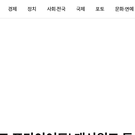
경제
정치
사회·전국
국제
포토
문화·연예