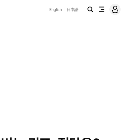
로
English
日本語
그
검
전
인
색
체
메
뉴