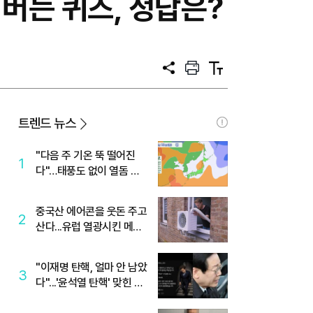
버는 퀴즈, 정답은?
공
프
텍
유
린
스
트
트
크
기
트렌드 뉴스
"다음 주 기온 뚝 떨어진
1
다"…태풍도 없이 열돔 박
살 낸 '이것'
중국산 에어콘을 웃돈 주고
2
산다...유럽 열광시킨 메이
디
"이재명 탄핵, 얼마 안 남았
3
다"...'윤석열 탄핵' 맞힌 무
당, '성지글' 등장