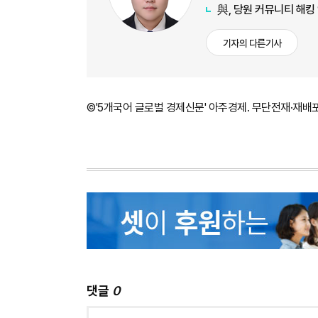
與, 당원 커뮤니티 해킹
기자의 다른기사
©'5개국어 글로벌 경제신문' 아주경제. 무단전재·재배
댓글
0