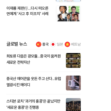
이재룡 재판行…다시 떠오른
연예계 '사고 후 미조치' 사례
글로벌 뉴스
중국
일본
베트남
희토류 다음은 광모듈…중국이 움켜쥔
새로운 전략자산
중국산 에어콘을 웃돈 주고 산다...유럽
열광시킨 메이디
스티븐 로치 '과거의 홍콩'은 끝났지만
'새로운 홍콩'은 진행중