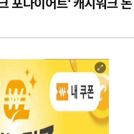
 포다이어트' 캐시워크 돈 
이
미
지
확
대