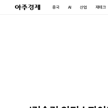
아
중국
AI
산업
재테크
주
경
제