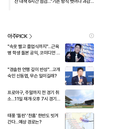
산 대책 6시간 점검…"기존 방식 벗어나 과감
히 실행" 外
아주PICK
"속옷 빨고 졸업식까지"…근육
병 학생 돌본 공익, 코미디언 김
규원이었다
"경솔한 언행 깊이 반성"…고개
숙인 신동엽, 무슨 일이길래?
프로야구, 주말까지 전 경기 취
소…11일 재개·오후 7시 경기
시작
태풍 '돌핀'·'찬홈' 한반도 빗겨
간다…예상 경로는?