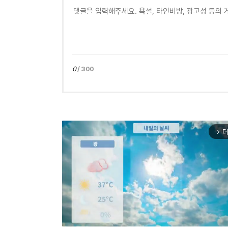
0
/ 300
더
arrow_forward_ios