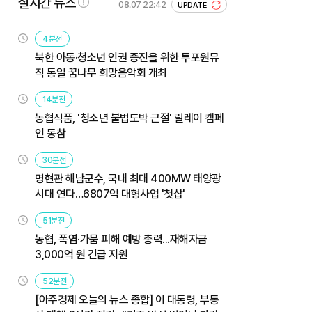
실시간 뉴스
08.07 22:42
UPDATE
4분전
북한 아동·청소년 인권 증진을 위한 투포원뮤
직 통일 꿈나무 희망음악회 개최
14분전
농협식품, '청소년 불법도박 근절' 릴레이 캠페
인 동참
30분전
명현관 해남군수, 국내 최대 400MW 태양광
시대 연다…6807억 대형사업 '첫삽'
51분전
농협, 폭염·가뭄 피해 예방 총력...재해자금
3,000억 원 긴급 지원
52분전
[아주경제 오늘의 뉴스 종합] 이 대통령, 부동