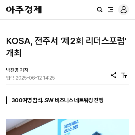
로
아
그
검
전
주
인
색
체
경
메
제
뉴
KOSA, 전주서 '제2회 리더스포럼'
개최
박진영 기자
공
텍
입력 2025-06-12 14:25
유
스
트
크
기
300여명 참석..SW 비즈니스 네트워킹 진행