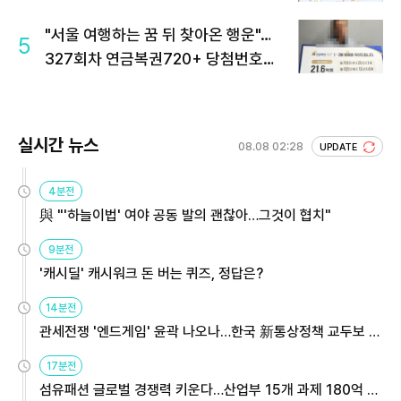
"서울 여행하는 꿈 뒤 찾아온 행운"…
5
327회차 연금복권720+ 당첨번호조
회 주목
실시간 뉴스
08.08 02:28
UPDATE
4분전
與 "'하늘이법' 여야 공동 발의 괜찮아…그것이 협치"
9분전
'캐시딜' 캐시워크 돈 버는 퀴즈, 정답은?
14분전
관세전쟁 '엔드게임' 윤곽 나오나…한국 新통상정책 교두보 활
용해야
17분전
섬유패션 글로벌 경쟁력 키운다…산업부 15개 과제 180억 지