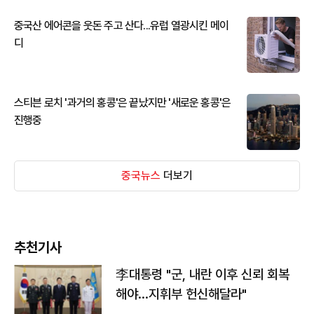
중국산 에어콘을 웃돈 주고 산다...유럽 열광시킨 메이
디
스티븐 로치 '과거의 홍콩'은 끝났지만 '새로운 홍콩'은
진행중
중국뉴스
더보기
추천기사
李대통령 "군, 내란 이후 신뢰 회복
해야…지휘부 헌신해달라"