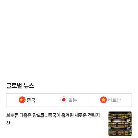
글로벌 뉴스
중국
일본
베트남
희토류 다음은 광모듈…중국이 움켜쥔 새로운 전략자
산