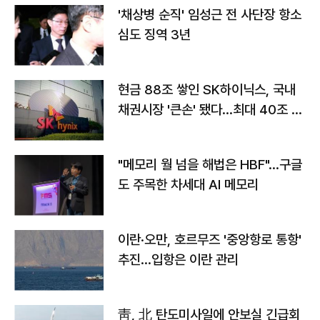
'채상병 순직' 임성근 전 사단장 항소
심도 징역 3년
현금 88조 쌓인 SK하이닉스, 국내
채권시장 '큰손' 됐다…최대 40조 투
자
"메모리 월 넘을 해법은 HBF"…구글
도 주목한 차세대 AI 메모리
이란·오만, 호르무즈 '중앙항로 통항'
추진…입항은 이란 관리
靑, 北 탄도미사일에 안보실 긴급회