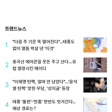
트렌드뉴스
"다음 주 기온 뚝 떨어진다"…태풍도
1
없이 열돔 박살 낸 '이것'
중국산 에어콘을 웃돈 주고 산다...유
2
럽 열광시킨 메이디
"이재명 탄핵, 얼마 안 남았다"...'윤석
3
열 탄핵' 맞힌 무당, '성지글' 등장
태풍 '돌핀'·'찬홈' 한반도 빗겨간다…
4
예상 경로는?