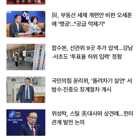
與, 부동산 세제 개편안 비판 오세훈
에 '맹공'…"공급 억제기"
합수본, 선관위 9곳 추가 압색…강남
·서초도 '투표율 허위 입력' 정황
국민의힘 윤리위, '돌려차기 실언' 서
범수·진종오 징계절차 개시
위성락, 스틸 美대사와 상견례…한미
관계 발전 논의