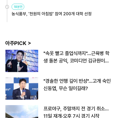
원
18분전
농식품부, '천원의 아침밥' 참여 200개 대학 선정
아주PICK >
"속옷 빨고 졸업식까지"…근육병 학
생 돌본 공익, 코미디언 김규원이었
다
"경솔한 언행 깊이 반성"…고개 숙인
신동엽, 무슨 일이길래?
프로야구, 주말까지 전 경기 취소…
11일 재개·오후 7시 경기 시작