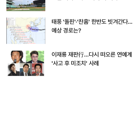
태풍 '돌핀'·'찬홈' 한반도 빗겨간다…
예상 경로는?
이재룡 재판行…다시 떠오른 연예계
'사고 후 미조치' 사례