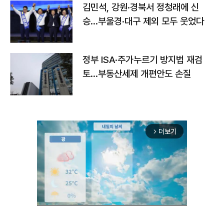
김민석, 강원·경북서 정청래에 신
승…부울경·대구 제외 모두 웃었다
정부 ISA·주가누르기 방지법 재검
토…부동산세제 개편안도 손질
더보기
arrow_forward_ios