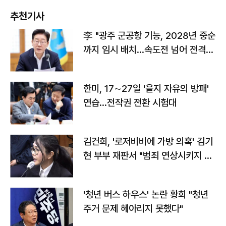
추천기사
李 "광주 군공항 기능, 2028년 중순
까지 임시 배치…속도전 넘어 전격
전"
한미, 17∼27일 '을지 자유의 방패'
연습…전작권 전환 시험대
김건희, '로저비비에 가방 의혹' 김기
현 부부 재판서 "범죄 연상시키지 말
라"
'청년 버스 하우스' 논란 황희 "청년
주거 문제 헤아리지 못했다"