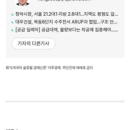
청약시장, 서울 21.2대1·지방 2.8대1…지역도 평형도 갈렸다
대우건설, 목동8단지 수주전서 ARUP과 협업…구조 안전성 강화
[공급 딜레마] 공급대책, 물량보다는 착공에 집중해야… 갈등 해결도 숙제
기자의 다른기사
©'5개국어 글로벌 경제신문' 아주경제. 무단전재·재배포 금지