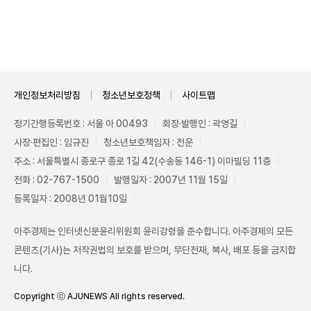
Unmute
개인정보처리방침
청소년보호정책
사이트맵
정기간행등록번호 : 서울 아 00493
회장·발행인 : 곽영길
사장·편집인 : 임규진
청소년보호책임자 : 전운
주소 : 서울특별시 종로구 종로 1길 42(수송동 146-1) 이마빌딩 11층
전화 : 02-767-1500
발행일자 : 2007년 11월 15일
등록일자 : 2008년 01월10일
아주경제는 인터넷신문윤리위원회 윤리강령을 준수합니다. 아주경제의 모든
콘텐츠(기사)는 저작권법의 보호를 받으며, 무단전재, 복사, 배포 등을 금지합
니다.
Copyright ⓒ AJUNEWS All rights reserved.