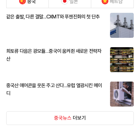
중국
일본
베트남
같은 출발, 다른 결말...CXMT와 푸젠진화의 첫 단추
희토류 다음은 광모듈…중국이 움켜쥔 새로운 전략자
산
중국산 에어콘을 웃돈 주고 산다...유럽 열광시킨 메이
디
중국뉴스
더보기