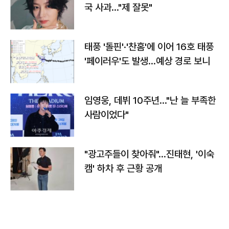
국 사과…"제 잘못"
태풍 '돌핀'·'찬홈'에 이어 16호 태풍
'페이러우'도 발생…예상 경로 보니
임영웅, 데뷔 10주년…"난 늘 부족한
사람이었다"
"광고주들이 찾아줘"…진태현, '이숙
캠' 하차 후 근황 공개