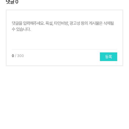
댓글
0
0
/ 300
등록