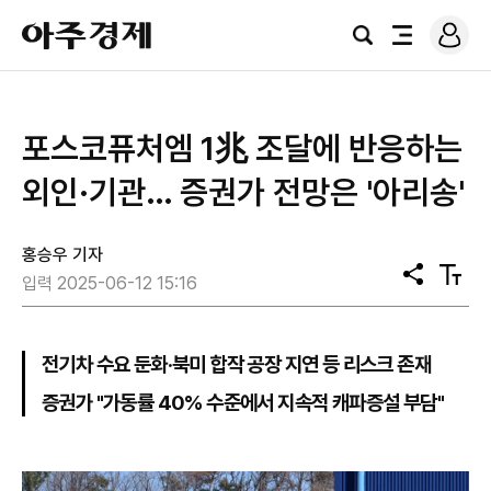
로
아
그
검
전
주
인
색
체
경
메
제
뉴
포스코퓨처엠 1兆 조달에 반응하는
외인·기관… 증권가 전망은 '아리송'
홍승우 기자
공
텍
입력 2025-06-12 15:16
유
스
트
크
기
전기차 수요 둔화·북미 합작 공장 지연 등 리스크 존재
증권가 "가동률 40% 수준에서 지속적 캐파증설 부담"