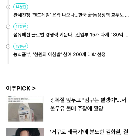
14분전
관세전쟁 '엔드게임' 윤곽 나오나…한국 新통상정책 교두보 활
용해야
17분전
섬유패션 글로벌 경쟁력 키운다…산업부 15개 과제 180억 지
원
18분전
농식품부, '천원의 아침밥' 참여 200개 대학 선정
아주PICK >
광복절 앞두고 "김구는 빨갱이"…서
울우유 불매 주장에 황당
'거꾸로 태극기'에 분노한 김희철, 결