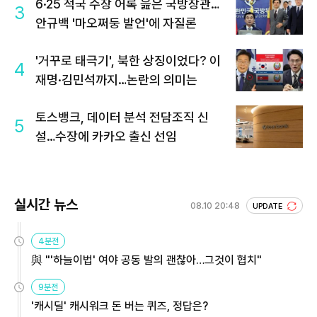
6·25 적국 수장 어록 읊은 국방장관…
3
안규백 '마오쩌둥 발언'에 자질론
'거꾸로 태극기', 북한 상징이었다? 이
4
재명·김민석까지…논란의 의미는
토스뱅크, 데이터 분석 전담조직 신
5
설…수장에 카카오 출신 선임
실시간 뉴스
08.10 20:48
UPDATE
4분전
與 "'하늘이법' 여야 공동 발의 괜찮아…그것이 협치"
9분전
'캐시딜' 캐시워크 돈 버는 퀴즈, 정답은?