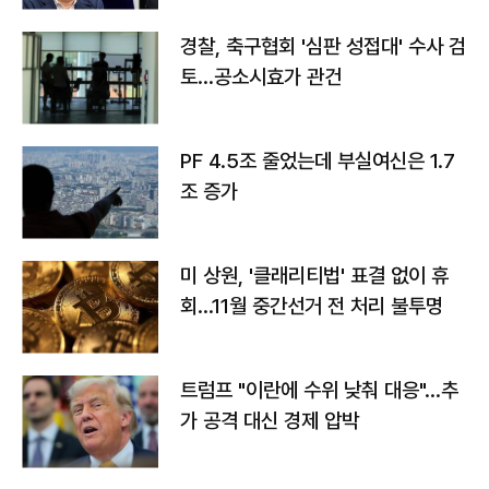
경찰, 축구협회 '심판 성접대' 수사 검
토…공소시효가 관건
PF 4.5조 줄었는데 부실여신은 1.7
조 증가
미 상원, '클래리티법' 표결 없이 휴
회…11월 중간선거 전 처리 불투명
트럼프 "이란에 수위 낮춰 대응"…추
가 공격 대신 경제 압박