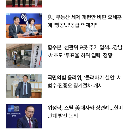
與, 부동산 세제 개편안 비판 오세훈
에 '맹공'…"공급 억제기"
합수본, 선관위 9곳 추가 압색…강남
·서초도 '투표율 허위 입력' 정황
국민의힘 윤리위, '돌려차기 실언' 서
범수·진종오 징계절차 개시
위성락, 스틸 美대사와 상견례…한미
관계 발전 논의