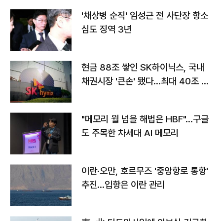
'채상병 순직' 임성근 전 사단장 항소
심도 징역 3년
현금 88조 쌓인 SK하이닉스, 국내
채권시장 '큰손' 됐다…최대 40조 투
자
"메모리 월 넘을 해법은 HBF"…구글
도 주목한 차세대 AI 메모리
이란·오만, 호르무즈 '중앙항로 통항'
추진…입항은 이란 관리