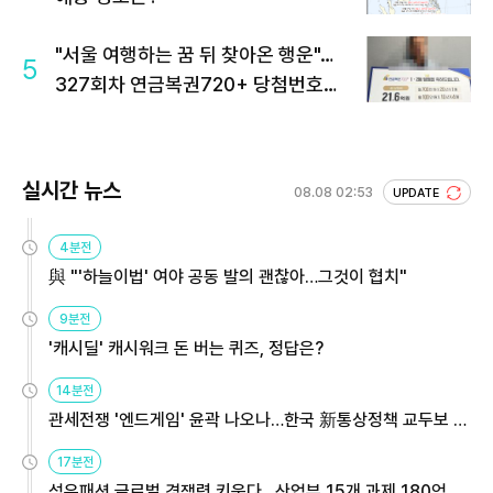
"서울 여행하는 꿈 뒤 찾아온 행운"…
5
327회차 연금복권720+ 당첨번호조
회 주목
실시간 뉴스
08.08 02:53
UPDATE
4분전
與 "'하늘이법' 여야 공동 발의 괜찮아…그것이 협치"
9분전
'캐시딜' 캐시워크 돈 버는 퀴즈, 정답은?
14분전
관세전쟁 '엔드게임' 윤곽 나오나…한국 新통상정책 교두보 활
용해야
17분전
섬유패션 글로벌 경쟁력 키운다…산업부 15개 과제 180억 지