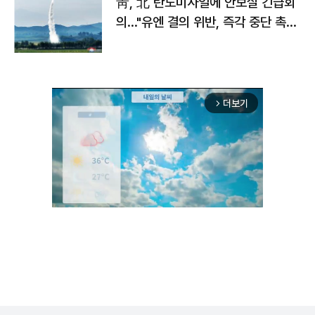
靑, 北 탄도미사일에 안보실 긴급회
의…"유엔 결의 위반, 즉각 중단 촉
구"
더보기
arrow_forward_ios
Mute