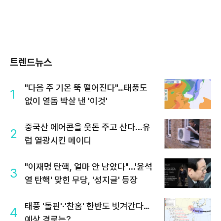
트렌드뉴스
"다음 주 기온 뚝 떨어진다"…태풍도
1
없이 열돔 박살 낸 '이것'
중국산 에어콘을 웃돈 주고 산다...유
2
럽 열광시킨 메이디
"이재명 탄핵, 얼마 안 남았다"...'윤석
3
열 탄핵' 맞힌 무당, '성지글' 등장
태풍 '돌핀'·'찬홈' 한반도 빗겨간다…
4
예상 경로는?