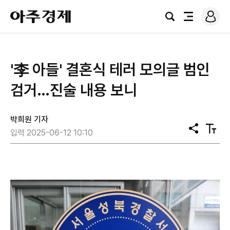
로
아
그
검
전
주
인
색
체
경
메
제
뉴
'李 아들' 결혼식 테러 모의글 범인
검거…진술 내용 보니
박희원 기자
공
텍
입력 2025-06-12 10:10
유
스
트
크
기