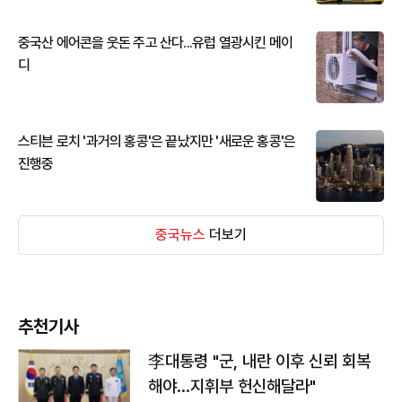
중국산 에어콘을 웃돈 주고 산다...유럽 열광시킨 메이
디
스티븐 로치 '과거의 홍콩'은 끝났지만 '새로운 홍콩'은
진행중
중국뉴스
더보기
추천기사
李대통령 "군, 내란 이후 신뢰 회복
해야…지휘부 헌신해달라"