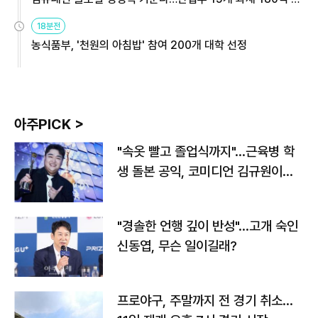
원
18분전
농식품부, '천원의 아침밥' 참여 200개 대학 선정
아주PICK >
"속옷 빨고 졸업식까지"…근육병 학
생 돌본 공익, 코미디언 김규원이었
다
"경솔한 언행 깊이 반성"…고개 숙인
신동엽, 무슨 일이길래?
프로야구, 주말까지 전 경기 취소…