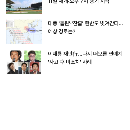
11일 재개·오후 7시 경기 시작
태풍 '돌핀'·'찬홈' 한반도 빗겨간다…
예상 경로는?
이재룡 재판行…다시 떠오른 연예계
'사고 후 미조치' 사례