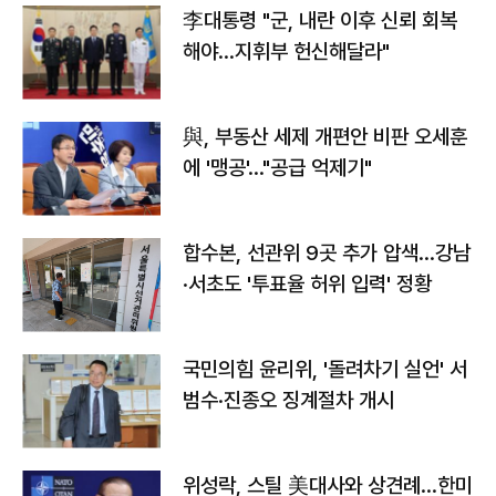
李대통령 "군, 내란 이후 신뢰 회복
해야…지휘부 헌신해달라"
與, 부동산 세제 개편안 비판 오세훈
에 '맹공'…"공급 억제기"
합수본, 선관위 9곳 추가 압색…강남
·서초도 '투표율 허위 입력' 정황
국민의힘 윤리위, '돌려차기 실언' 서
범수·진종오 징계절차 개시
위성락, 스틸 美대사와 상견례…한미