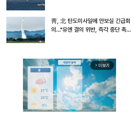
靑, 北 탄도미사일에 안보실 긴급회
의…"유엔 결의 위반, 즉각 중단 촉
구"
더보기
arrow_forward_ios
Unmute