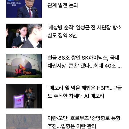
관계 발전 논의
'채상병 순직' 임성근 전 사단장 항소
심도 징역 3년
현금 88조 쌓인 SK하이닉스, 국내
채권시장 '큰손' 됐다…최대 40조 투
자
"메모리 월 넘을 해법은 HBF"…구글
도 주목한 차세대 AI 메모리
이란·오만, 호르무즈 '중앙항로 통항'
추진…입항은 이란 관리