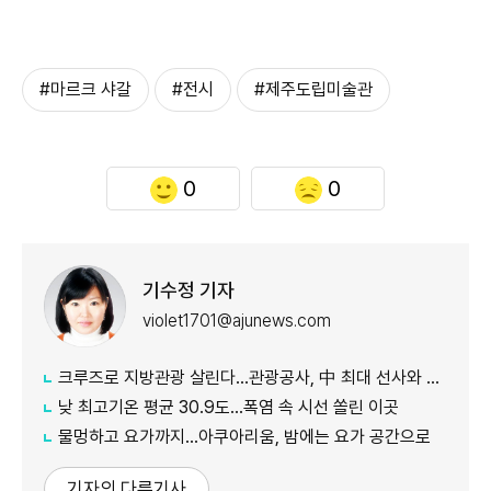
#마르크 샤갈
#전시
#제주도립미술관
0
0
기수정 기자
violet1701@ajunews.com
크루즈로 지방관광 살린다…관광공사, 中 최대 선사와 맞손
낮 최고기온 평균 30.9도…폭염 속 시선 쏠린 이곳
물멍하고 요가까지…아쿠아리움, 밤에는 요가 공간으로
기자의 다른기사