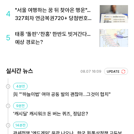
"서울 여행하는 꿈 뒤 찾아온 행운"…
4
327회차 연금복권720+ 당첨번호조
회 주목
태풍 '돌핀'·'찬홈' 한반도 빗겨간다…
5
예상 경로는?
실시간 뉴스
08.07 16:09
UPDATE
4분전
與 "'하늘이법' 여야 공동 발의 괜찮아…그것이 협치"
9분전
'캐시딜' 캐시워크 돈 버는 퀴즈, 정답은?
14분전
관세전쟁 '엔드게임' 윤곽 나오나…한국 新통상정책 교두보 활