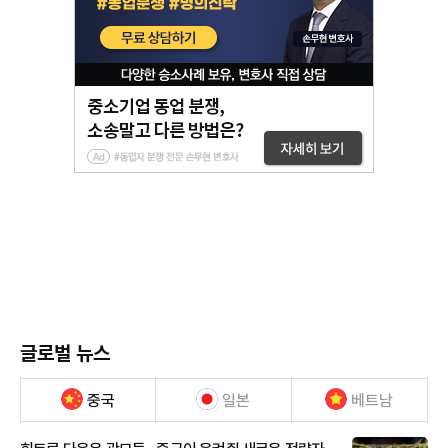
글로벌 뉴스
중국
일본
베트남