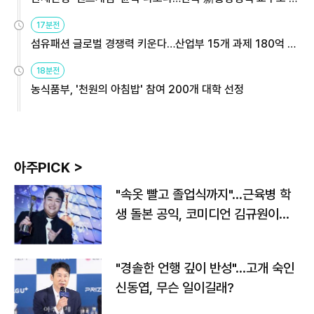
용해야
17분전
섬유패션 글로벌 경쟁력 키운다…산업부 15개 과제 180억 지
원
18분전
농식품부, '천원의 아침밥' 참여 200개 대학 선정
아주PICK >
"속옷 빨고 졸업식까지"…근육병 학
생 돌본 공익, 코미디언 김규원이었
다
"경솔한 언행 깊이 반성"…고개 숙인
신동엽, 무슨 일이길래?