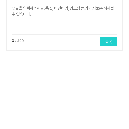
0
/ 300
등록