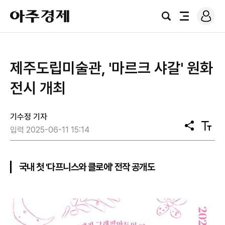
로
아
그
검
전
주
인
색
체
경
메
제
뉴
제주도립미술관, '마르크 샤갈' 원화
전시 개최
기수정 기자
공
텍
입력 2025-06-11 15:14
유
스
트
크
기
국내 첫 '다프니스와 클로에' 전작 공개도