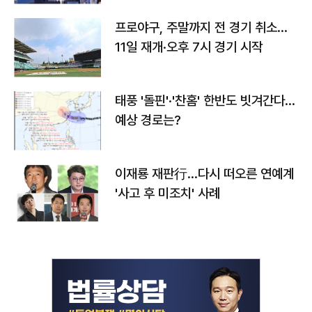
프로야구, 주말까지 전 경기 취소…
11일 재개·오후 7시 경기 시작
태풍 '돌핀'·'찬홈' 한반도 빗겨간다…
예상 경로는?
이재룡 재판行…다시 떠오른 연예계
'사고 후 미조치' 사례