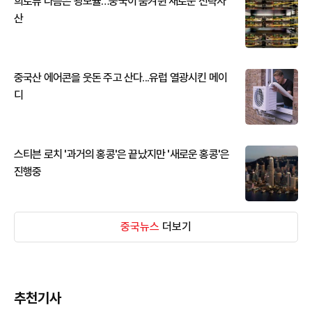
희토류 다음은 광모듈…중국이 움켜쥔 새로운 전략자
산
중국산 에어콘을 웃돈 주고 산다...유럽 열광시킨 메이
디
스티븐 로치 '과거의 홍콩'은 끝났지만 '새로운 홍콩'은
진행중
중국뉴스
더보기
추천기사