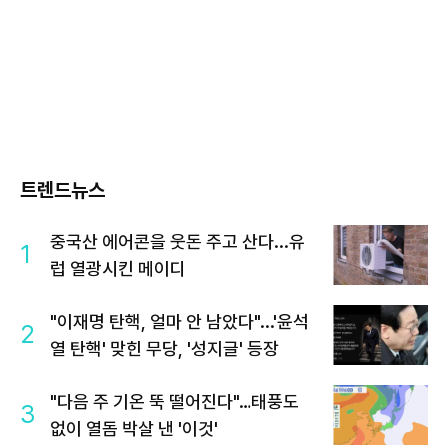
트렌드뉴스
중국산 에어콘을 웃돈 주고 산다...유
1
럽 열광시킨 메이디
"이재명 탄핵, 얼마 안 남았다"...'윤석
2
열 탄핵' 맞힌 무당, '성지글' 등장
"다음 주 기온 뚝 떨어진다"…태풍도
3
없이 열돔 박살 낸 '이것'