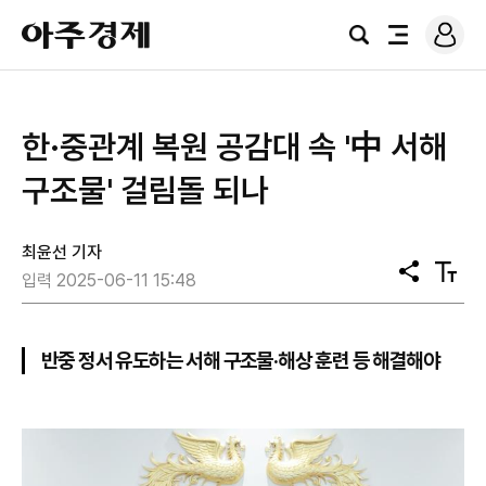
로
아
그
검
전
주
인
색
체
경
메
제
뉴
한·중관계 복원 공감대 속 '中 서해
구조물' 걸림돌 되나
최윤선 기자
공
텍
입력 2025-06-11 15:48
유
스
트
크
기
반중 정서 유도하는 서해 구조물·해상 훈련 등 해결해야