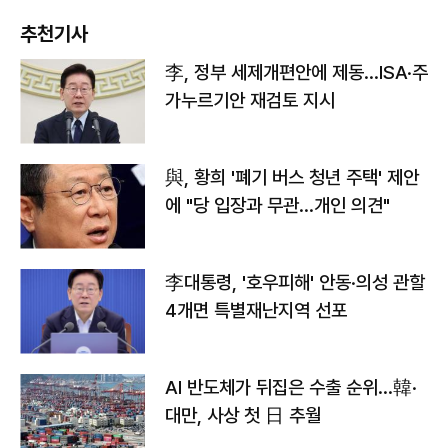
추천기사
李, 정부 세제개편안에 제동…ISA·주
가누르기안 재검토 지시
與, 황희 '폐기 버스 청년 주택' 제안
에 "당 입장과 무관…개인 의견"
李대통령, '호우피해' 안동·의성 관할
4개면 특별재난지역 선포
AI 반도체가 뒤집은 수출 순위…韓·
대만, 사상 첫 日 추월