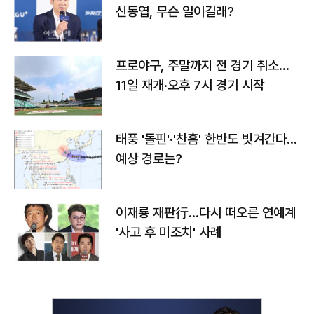
신동엽, 무슨 일이길래?
프로야구, 주말까지 전 경기 취소…
11일 재개·오후 7시 경기 시작
태풍 '돌핀'·'찬홈' 한반도 빗겨간다…
예상 경로는?
이재룡 재판行…다시 떠오른 연예계
'사고 후 미조치' 사례