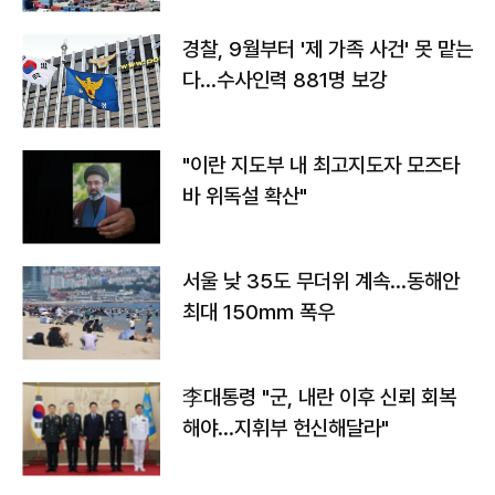
경찰, 9월부터 '제 가족 사건' 못 맡는
다…수사인력 881명 보강
"이란 지도부 내 최고지도자 모즈타
바 위독설 확산"
서울 낮 35도 무더위 계속…동해안
최대 150㎜ 폭우
李대통령 "군, 내란 이후 신뢰 회복
해야…지휘부 헌신해달라"