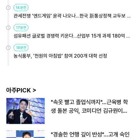
14분전
관세전쟁 '엔드게임' 윤곽 나오나…한국 新통상정책 교두보 활
용해야
17분전
섬유패션 글로벌 경쟁력 키운다…산업부 15개 과제 180억 지
원
18분전
농식품부, '천원의 아침밥' 참여 200개 대학 선정
아주PICK >
"속옷 빨고 졸업식까지"…근육병 학
생 돌본 공익, 코미디언 김규원이었
다
"경솔한 언행 깊이 반성"…고개 숙인