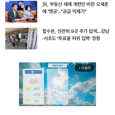
與, 부동산 세제 개편안 비판 오세훈
에 '맹공'…"공급 억제기"
합수본, 선관위 9곳 추가 압색…강남
·서초도 '투표율 허위 입력' 정황
더보기
arrow_forward_ios