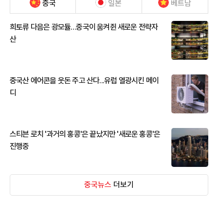
중국
일본
베트남
희토류 다음은 광모듈…중국이 움켜쥔 새로운 전략자
산
중국산 에어콘을 웃돈 주고 산다...유럽 열광시킨 메이
디
스티븐 로치 '과거의 홍콩'은 끝났지만 '새로운 홍콩'은
진행중
중국뉴스
더보기