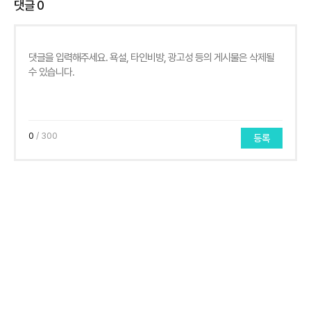
댓글
0
0
/ 300
등록