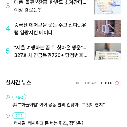
태풍 '돌핀'·'찬홈' 한반도 빗겨간다…
3
예상 경로는?
중국산 에어콘을 웃돈 주고 산다...유
4
럽 열광시킨 메이디
"서울 여행하는 꿈 뒤 찾아온 행운"…
5
327회차 연금복권720+ 당첨번호조
회 주목
실시간 뉴스
08.08 16:42
UPDATE
4분전
與 "'하늘이법' 여야 공동 발의 괜찮아…그것이 협치"
9분전
'캐시딜' 캐시워크 돈 버는 퀴즈, 정답은?