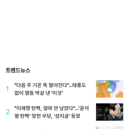
트렌드뉴스
"다음 주 기온 뚝 떨어진다"…태풍도
1
없이 열돔 박살 낸 '이것'
"이재명 탄핵, 얼마 안 남았다"...'윤석
2
열 탄핵' 맞힌 무당, '성지글' 등장