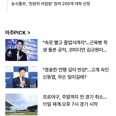
농식품부, '천원의 아침밥' 참여 200개 대학 선정
아주PICK >
"속옷 빨고 졸업식까지"…근육병 학
생 돌본 공익, 코미디언 김규원이었
다
"경솔한 언행 깊이 반성"…고개 숙인
신동엽, 무슨 일이길래?
프로야구, 주말까지 전 경기 취소…
11일 재개·오후 7시 경기 시작