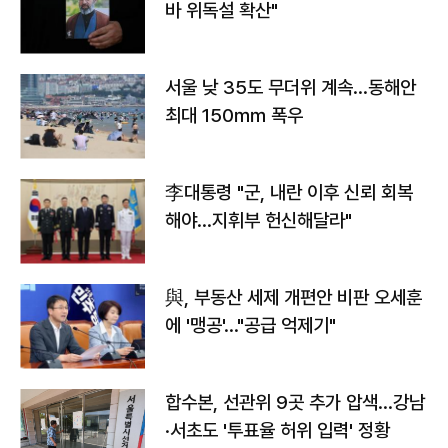
바 위독설 확산"
서울 낮 35도 무더위 계속…동해안
최대 150㎜ 폭우
李대통령 "군, 내란 이후 신뢰 회복
해야…지휘부 헌신해달라"
與, 부동산 세제 개편안 비판 오세훈
에 '맹공'…"공급 억제기"
합수본, 선관위 9곳 추가 압색…강남
·서초도 '투표율 허위 입력' 정황