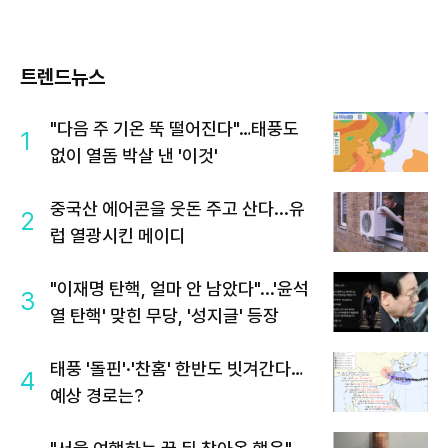
트렌드뉴스
"다음 주 기온 뚝 떨어진다"…태풍도
1
없이 열돔 박살 낸 '이것'
중국산 에어콘을 웃돈 주고 산다...유
2
럽 열광시킨 메이디
"이재명 탄핵, 얼마 안 남았다"...'윤석
3
열 탄핵' 맞힌 무당, '성지글' 등장
태풍 '돌핀'·'찬홈' 한반도 빗겨간다…
4
예상 경로는?