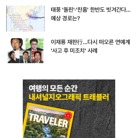
태풍 '돌핀'·'찬홈' 한반도 빗겨간다…
예상 경로는?
이재룡 재판行…다시 떠오른 연예계
'사고 후 미조치' 사례