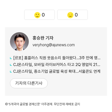
0
0
홍승완 기자
veryhong@ajunews.com
[르포] 홈플러스 직원 웃음소리 돌아왔다…3주 만에 영업 재개 채비
CJ온스타일, 모바일 라이브커머스 타고 2Q 영업익 21%↑
CJ온스타일, 중소기업 글로벌 육성 확대…서울콘도 연계
기자의 다른기사
©'5개국어 글로벌 경제신문' 아주경제. 무단전재·재배포 금지