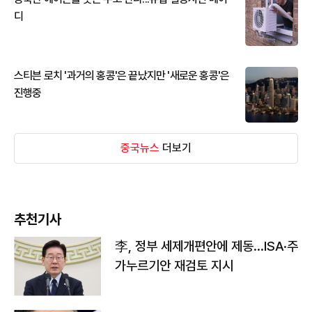
디
스티븐 로치 '과거의 홍콩'은 끝났지만 '새로운 홍콩'은
진행중
중국뉴스
더보기
추천기사
李, 정부 세제개편안에 제동…ISA·주
가누르기안 재검토 지시