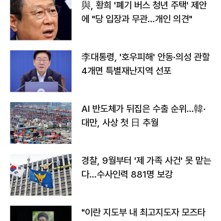
與, 황희 '폐기 버스 청년 주택' 제안
에 "당 입장과 무관…개인 의견"
李대통령, '호우피해' 안동·의성 관할
4개면 특별재난지역 선포
AI 반도체가 뒤집은 수출 순위…韓·
대만, 사상 첫 日 추월
경찰, 9월부터 '제 가족 사건' 못 맡는
다…수사인력 881명 보강
"이란 지도부 내 최고지도자 모즈타