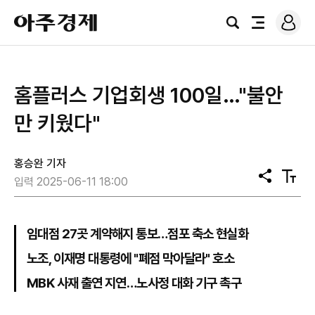
로
아
그
검
전
주
인
색
체
경
메
제
뉴
홈플러스 기업회생 100일…"불안
만 키웠다"
홍승완 기자
공
텍
입력 2025-06-11 18:00
유
스
트
크
기
임대점 27곳 계약해지 통보…점포 축소 현실화
노조, 이재명 대통령에 "폐점 막아달라" 호소
MBK 사재 출연 지연…노사정 대화 기구 촉구