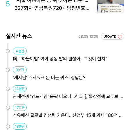
"서울 여행하는 꿈 뒤 찾아온 행운"…
5
327회차 연금복권720+ 당첨번호조
회 주목
실시간 뉴스
08.08 10:39
UPDATE
4분전
與 "'하늘이법' 여야 공동 발의 괜찮아…그것이 협치"
9분전
'캐시딜' 캐시워크 돈 버는 퀴즈, 정답은?
14분전
관세전쟁 '엔드게임' 윤곽 나오나…한국 新통상정책 교두보 활
용해야
17분전
섬유패션 글로벌 경쟁력 키운다…산업부 15개 과제 180억 지
원
18분전