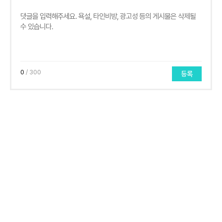
0
/ 300
등록