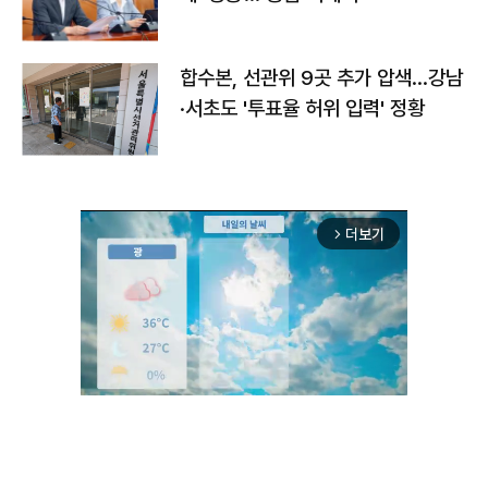
합수본, 선관위 9곳 추가 압색…강남
·서초도 '투표율 허위 입력' 정황
더보기
arrow_forward_ios
Unmute