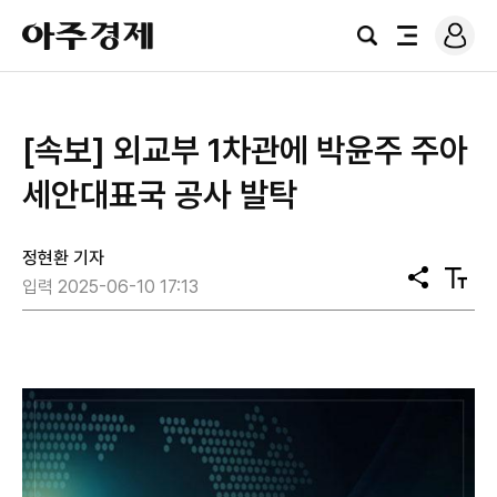
로
아
그
검
전
주
인
색
체
경
메
제
뉴
[속보] 외교부 1차관에 박윤주 주아
세안대표국 공사 발탁
정현환 기자
공
텍
입력 2025-06-10 17:13
유
스
트
크
기