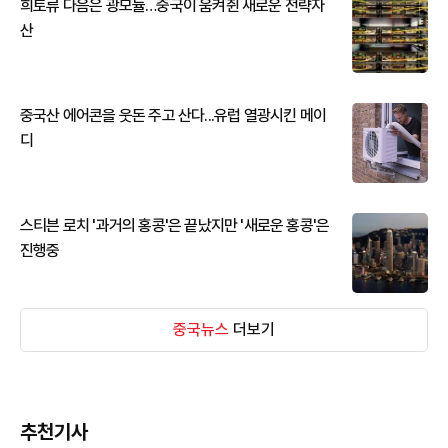
희토류 다음은 광모듈…중국이 움켜쥔 새로운 전략자
산
중국산 에어콘을 웃돈 주고 산다...유럽 열광시킨 메이
디
스티븐 로치 '과거의 홍콩'은 끝났지만 '새로운 홍콩'은
진행중
중국뉴스
더보기
추천기사