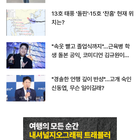
13호 태풍 '돌핀'·15호 '찬홈' 현재 위
치는?
"속옷 빨고 졸업식까지"…근육병 학
생 돌본 공익, 코미디언 김규원이었
다
"경솔한 언행 깊이 반성"…고개 숙인
신동엽, 무슨 일이길래?