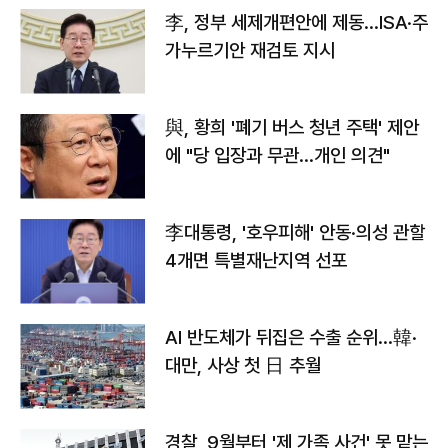
李, 정부 세제개편안에 제동…ISA·주
가누르기안 재검토 지시
與, 황희 '폐기 버스 청년 주택' 제안
에 "당 입장과 무관…개인 의견"
李대통령, '호우피해' 안동·의성 관할
4개면 특별재난지역 선포
AI 반도체가 뒤집은 수출 순위…韓·
대만, 사상 첫 日 추월
경찰, 9월부터 '제 가족 사건' 못 맡는