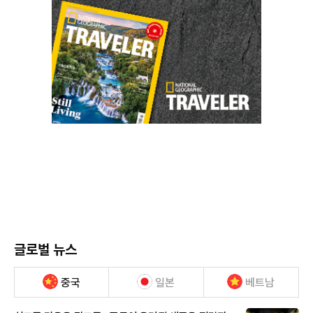
글로벌 뉴스
중국
일본
베트남