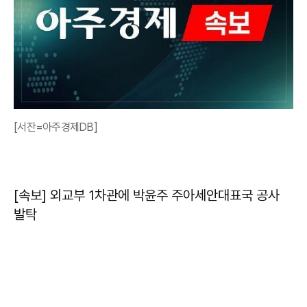
[서잔=아주경제DB]
[속보] 외교부 1차관에 박윤주 주아세안대표국 공사
발탁