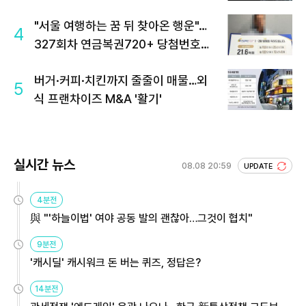
"서울 여행하는 꿈 뒤 찾아온 행운"…
4
327회차 연금복권720+ 당첨번호조
회 주목
버거·커피·치킨까지 줄줄이 매물…외
5
식 프랜차이즈 M&A '활기'
실시간 뉴스
08.08 20:59
UPDATE
4분전
與 "'하늘이법' 여야 공동 발의 괜찮아…그것이 협치"
9분전
'캐시딜' 캐시워크 돈 버는 퀴즈, 정답은?
14분전