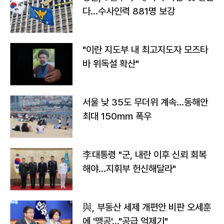
다…수사인력 881명 보강
"이란 지도부 내 최고지도자 모즈타
바 위독설 확산"
서울 낮 35도 무더위 계속…동해안
최대 150㎜ 폭우
李대통령 "군, 내란 이후 신뢰 회복
해야…지휘부 헌신해달라"
與, 부동산 세제 개편안 비판 오세훈
에 '맹공'…"공급 억제기"