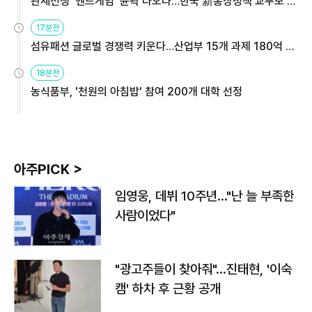
관세전쟁 '엔드게임' 윤곽 나오나…한국 新통상정책 교두보 활
용해야
17분전
섬유패션 글로벌 경쟁력 키운다…산업부 15개 과제 180억 지
원
18분전
농식품부, '천원의 아침밥' 참여 200개 대학 선정
아주PICK >
임영웅, 데뷔 10주년…"난 늘 부족한
사람이었다"
"광고주들이 찾아줘"…진태현, '이숙
캠' 하차 후 근황 공개