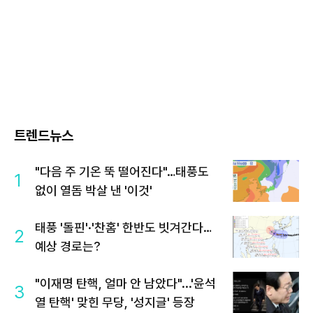
트렌드뉴스
"다음 주 기온 뚝 떨어진다"…태풍도
1
없이 열돔 박살 낸 '이것'
태풍 '돌핀'·'찬홈' 한반도 빗겨간다…
2
예상 경로는?
"이재명 탄핵, 얼마 안 남았다"...'윤석
3
열 탄핵' 맞힌 무당, '성지글' 등장