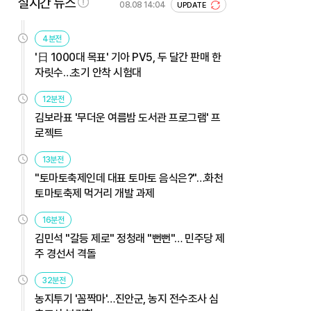
실시간 뉴스
08.08 14:04
UPDATE
4분전
'日 1000대 목표' 기아 PV5, 두 달간 판매 한
자릿수…초기 안착 시험대
12분전
김보라표 '무더운 여름밤 도서관 프로그램' 프
로젝트
13분전
"토마토축제인데 대표 토마토 음식은?"…화천
토마토축제 먹거리 개발 과제
16분전
김민석 "갈등 제로" 정청래 "뻔뻔"… 민주당 제
주 경선서 격돌
32분전
농지투기 '꼼짝마'…진안군, 농지 전수조사 심