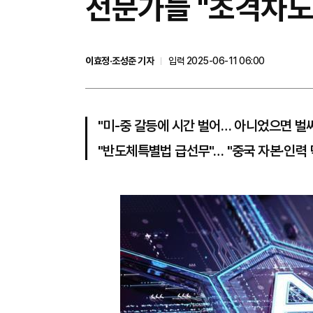
전문가들 "초격차도 
이효정·조성준 기자
입력 2025-06-11 06:00
"미-중 갈등에 시간 벌어… 아니었으면 벌
"반도체특별법 급선무"… "중국 자본·인력