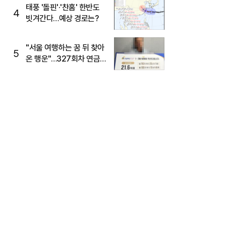
태풍 '돌핀'·'찬홈' 한반도
4
빗겨간다…예상 경로는?
"서울 여행하는 꿈 뒤 찾아
5
온 행운"…327회차 연금
복권720+ 당첨번호조회
주목