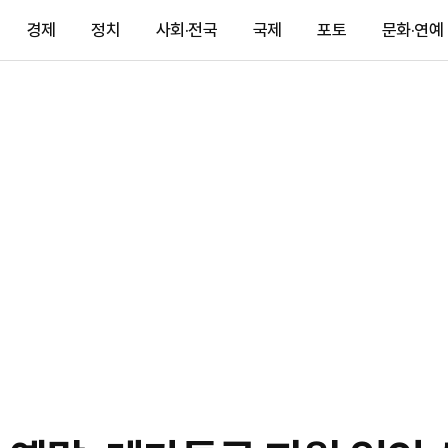
경제
정치
사회·전국
국제
포토
문화·연예