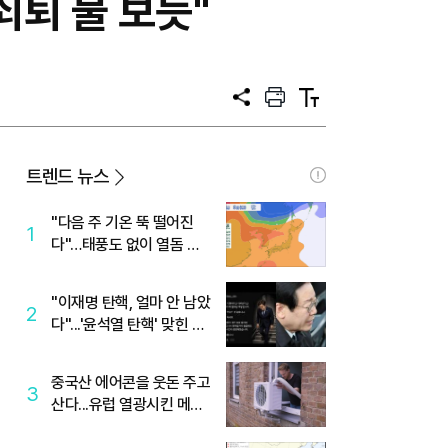
쇠퇴 불 보듯"
공
프
텍
유
린
스
트
트
크
기
트렌드 뉴스
"다음 주 기온 뚝 떨어진
1
다"…태풍도 없이 열돔 박
살 낸 '이것'
"이재명 탄핵, 얼마 안 남았
2
다"...'윤석열 탄핵' 맞힌 무
당, '성지글' 등장
중국산 에어콘을 웃돈 주고
3
산다...유럽 열광시킨 메이
디