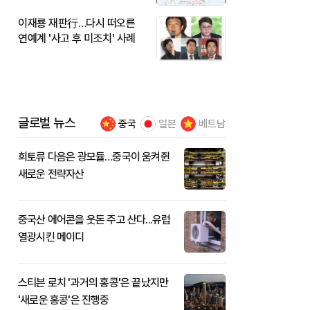
이재룡 재판行…다시 떠오른
연예계 '사고 후 미조치' 사례
글로벌 뉴스
중국
일본
베트남
희토류 다음은 광모듈…중국이 움켜쥔
새로운 전략자산
중국산 에어콘을 웃돈 주고 산다...유럽
열광시킨 메이디
스티븐 로치 '과거의 홍콩'은 끝났지만
'새로운 홍콩'은 진행중