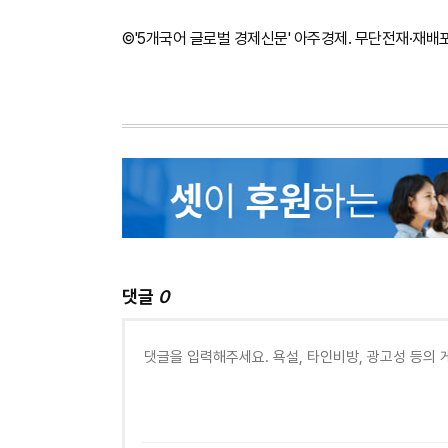
©'5개국어 글로벌 경제신문' 아주경제. 무단전재·재배
댓글
0