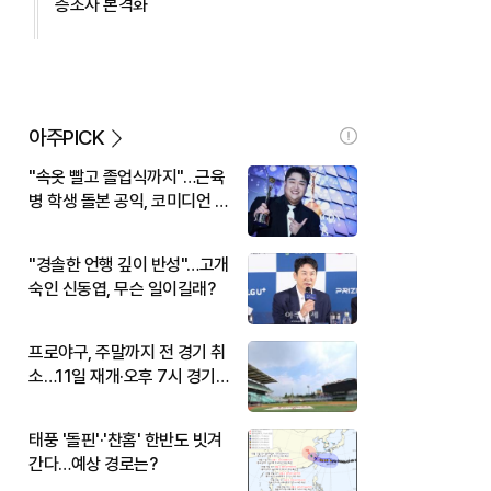
층조사 본격화
아주PICK
"속옷 빨고 졸업식까지"…근육
병 학생 돌본 공익, 코미디언 김
규원이었다
"경솔한 언행 깊이 반성"…고개
숙인 신동엽, 무슨 일이길래?
프로야구, 주말까지 전 경기 취
소…11일 재개·오후 7시 경기
시작
태풍 '돌핀'·'찬홈' 한반도 빗겨
간다…예상 경로는?