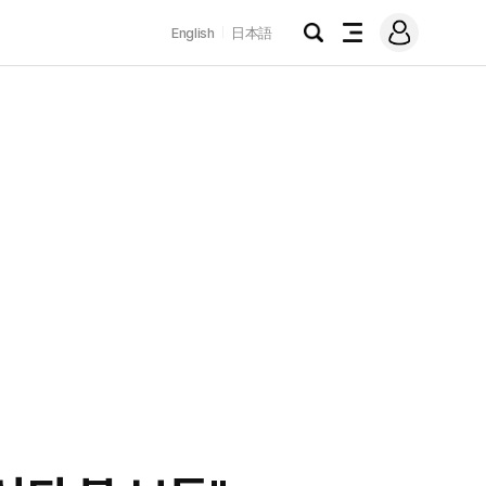
로
English
日本語
그
검
전
인
색
체
메
뉴