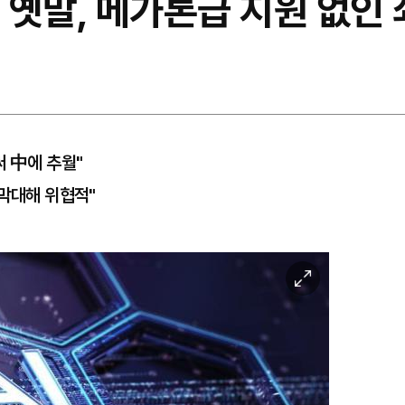
옛말, 메가톤급 지원 없인 
써 中에 추월"
 막대해 위협적"
이
미
지
확
대