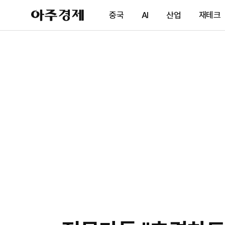
아
중국
AI
산업
재테크
주
경
제