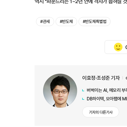
역시 "파운드리는 1~2년 안에 격차가 좁혀질 것
#관세
#반도체
#반도체특별법
이효정·조성준 기자
버벅이는 AI, 메모리 
DB하이텍, 모아팹에 M
기자의 다른기사