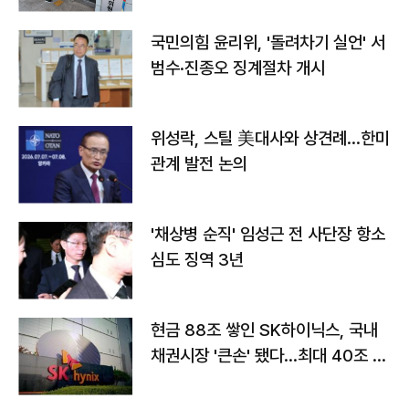
국민의힘 윤리위, '돌려차기 실언' 서
범수·진종오 징계절차 개시
위성락, 스틸 美대사와 상견례…한미
관계 발전 논의
'채상병 순직' 임성근 전 사단장 항소
심도 징역 3년
현금 88조 쌓인 SK하이닉스, 국내
채권시장 '큰손' 됐다…최대 40조 투
자