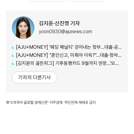
김지윤·신진영 기자
yoon0930@ajunews.com
[AJU+MONEY] '웨딩 페널티' 걷어내는 정부…대출·공공임대 불이익 줄인다
[AJU+MONEY] "혼인신고, 미뤄야 이득?"…대출·청약·세금 따져보니
[김지윤의 골든피그] 기후동행카드 9월까지 연장…'모두의카드' 갈아탈 땐 혜택 따져야
기자의 다른기사
©'5개국어 글로벌 경제신문' 아주경제. 무단전재·재배포 금지