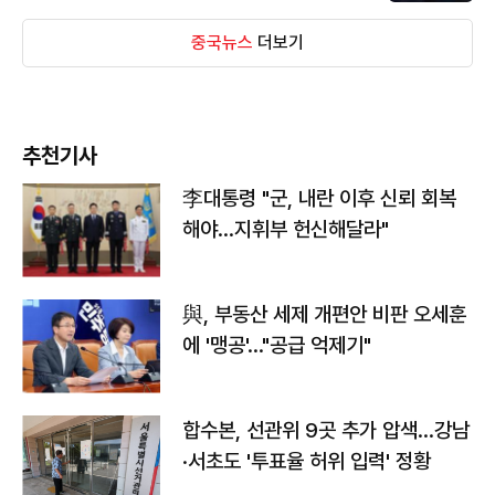
중국뉴스
더보기
추천기사
李대통령 "군, 내란 이후 신뢰 회복
해야…지휘부 헌신해달라"
與, 부동산 세제 개편안 비판 오세훈
에 '맹공'…"공급 억제기"
합수본, 선관위 9곳 추가 압색…강남
·서초도 '투표율 허위 입력' 정황