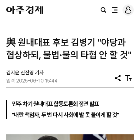
로
아
그
검
전
주
인
색
체
경
메
제
뉴
與 원내대표 후보 김병기 "야당과
협상하되, 불법·불의 타협 안 할 것"
김지윤·신진영 기자
공
텍
입력 2025-06-10 15:44
유
스
트
크
기
민주 차기 원내대표 합동토론회 정견 발표
"내란 책임자, 두 번 다시 사회에 발 못 붙이게 할 것"