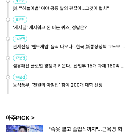
4분전
與 "'하늘이법' 여야 공동 발의 괜찮아…그것이 협치"
9분전
'캐시딜' 캐시워크 돈 버는 퀴즈, 정답은?
14분전
관세전쟁 '엔드게임' 윤곽 나오나…한국 新통상정책 교두보 활
용해야
17분전
섬유패션 글로벌 경쟁력 키운다…산업부 15개 과제 180억 지
원
18분전
농식품부, '천원의 아침밥' 참여 200개 대학 선정
아주PICK >
"속옷 빨고 졸업식까지"…근육병 학