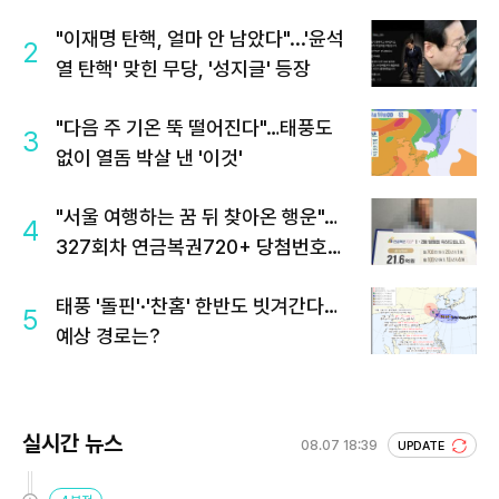
"이재명 탄핵, 얼마 안 남았다"...'윤석
2
열 탄핵' 맞힌 무당, '성지글' 등장
"다음 주 기온 뚝 떨어진다"…태풍도
3
없이 열돔 박살 낸 '이것'
"서울 여행하는 꿈 뒤 찾아온 행운"…
4
327회차 연금복권720+ 당첨번호조
회 주목
태풍 '돌핀'·'찬홈' 한반도 빗겨간다…
5
예상 경로는?
실시간 뉴스
08.07 18:39
UPDATE