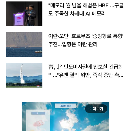
"메모리 월 넘을 해법은 HBF"…구글
도 주목한 차세대 AI 메모리
이란·오만, 호르무즈 '중앙항로 통항'
추진…입항은 이란 관리
靑, 北 탄도미사일에 안보실 긴급회
의…"유엔 결의 위반, 즉각 중단 촉
구"
더보기
arrow_forward_ios