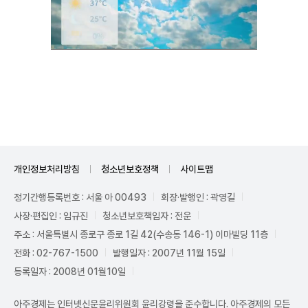
Unmute
개인정보처리방침
청소년보호정책
사이트맵
정기간행등록번호 : 서울 아 00493
회장·발행인 : 곽영길
사장·편집인 : 임규진
청소년보호책임자 : 전운
주소 : 서울특별시 종로구 종로 1길 42(수송동 146-1) 이마빌딩 11층
전화 : 02-767-1500
발행일자 : 2007년 11월 15일
등록일자 : 2008년 01월10일
아주경제는 인터넷신문윤리위원회 윤리강령을 준수합니다. 아주경제의 모든