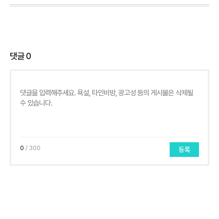
댓글
0
0
/ 300
등록