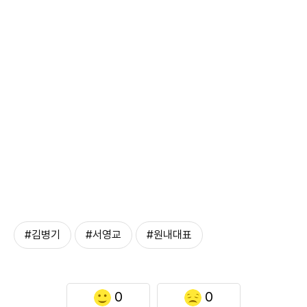
#김병기
#서영교
#원내대표
0
0