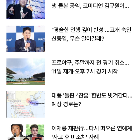
생 돌본 공익, 코미디언 김규원이었
다
"경솔한 언행 깊이 반성"…고개 숙인
신동엽, 무슨 일이길래?
프로야구, 주말까지 전 경기 취소…
11일 재개·오후 7시 경기 시작
태풍 '돌핀'·'찬홈' 한반도 빗겨간다…
예상 경로는?
이재룡 재판行…다시 떠오른 연예계
'사고 후 미조치' 사례