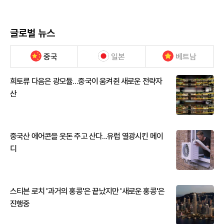
글로벌 뉴스
중국
일본
베트남
희토류 다음은 광모듈…중국이 움켜쥔 새로운 전략자
산
중국산 에어콘을 웃돈 주고 산다...유럽 열광시킨 메이
디
스티븐 로치 '과거의 홍콩'은 끝났지만 '새로운 홍콩'은
진행중