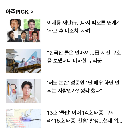
아주PICK >
이재룡 재판行…다시 떠오른 연예계
'사고 후 미조치' 사례
"한국산 물은 안마셔"…日 지진 구호
품 보냈더니 비하한 누리꾼
'태도 논란' 정준원 "난 배우 하면 안
되는 사람인가? 생각 했다"
13호 '돌핀' 이어 14호 태풍 '구지
라'·15호 태풍 '찬홈' 발생…현재 위