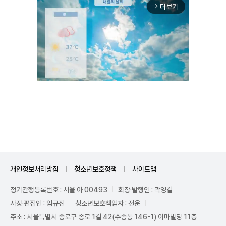
더보기
arrow_forward_ios
Mute
개인정보처리방침
청소년보호정책
사이트맵
정기간행등록번호 : 서울 아 00493
회장·발행인 : 곽영길
사장·편집인 : 임규진
청소년보호책임자 : 전운
주소 : 서울특별시 종로구 종로 1길 42(수송동 146-1) 이마빌딩 11층