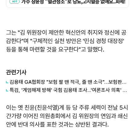
그는 "김 위원장이 제안한 혁신안의 취지와 정신에 공
감한다"며 "구체적인 실천 방안은 '민심 경청 대장정'
등을 통해 마련할 것을 요구한다"고 말했다.
관련기사
김용태 GA협회장 "보험 팔 땐 적극, 줄 땐 소극"…보험판매전문사 도입 재강조
특검, '계엄해제 방해' 국힘 김용태 조사...'여론조사 의혹' 강철원·김한정 줄소환
이는 옛 친윤(친윤석열)계 등 당 주류 세력이 전날 5시
간가량 이어진 의원총회에서 김 위원장의 연임과 쇄신
안에 반대 의사를 표한 것과는 상반된 결과다.