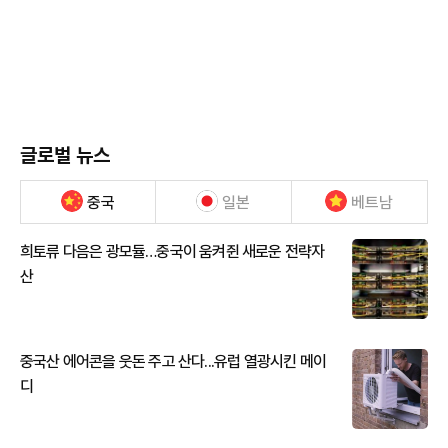
글로벌 뉴스
중국
일본
베트남
희토류 다음은 광모듈…중국이 움켜쥔 새로운 전략자
산
중국산 에어콘을 웃돈 주고 산다...유럽 열광시킨 메이
디