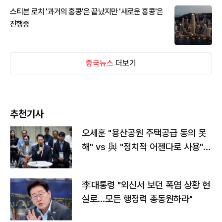
스티븐 로치 '과거의 홍콩'은 끝났지만 '새로운 홍콩'은
진행중
중국뉴스
더보기
추천기사
오세훈 "용산공원 주택공급 동의 못
해" vs 與 "정치적 어젠다로 사용"
맞불
李대통령 "외신서 보던 폭염 상황 현
실로…모든 행정력 총동원하라"