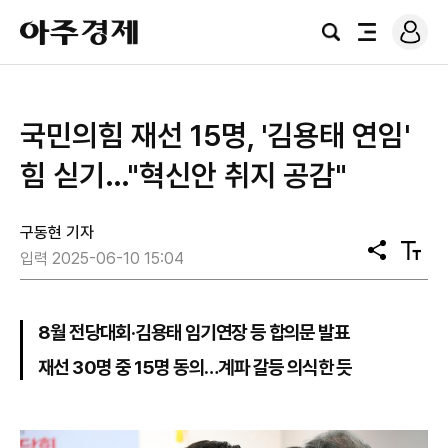
로
아
그
검
전
주
인
색
체
경
메
제
뉴
국민의힘 재선 15명, '김용태 연임'
힘 싣기…"혁신안 취지 공감"
구동현 기자
공
텍
입력 2025-06-10 15:04
유
스
트
크
기
8월 전당대회·김용태 임기연장 등 합의문 발표
재선 30명 중 15명 동의…계파 갈등 의식한 듯