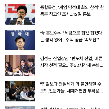
종합특검, '계엄 당정대 회의 참석' 한
동훈 참고인 조사...12일 통보
靑 홍보수석 "세금으로 집값 잡겠다
는 생각 없어…주택 공급 '속도전'"
김정관 산업장관 "반도체 산업, 빠른
시장 선점 필요…주52시간제 손봐
야"
"집값보다 전월세가 더 불안해질 수
도"…전문가들, 세제개편안 부작용
우려