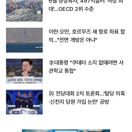
6월 경상흑자, 497억달러 '사상 최
대'…OECD 2위 수준
이란·오만, 호르무즈 새 항로 좌표 합
의…"전면 개방은 아냐"
李대통령 "쿠데타 소지 없애려면 사
관학교 통합"
與 전당대회 2차 토론회…'탈당 의혹
·신천지 당원 가입 논란' 공방