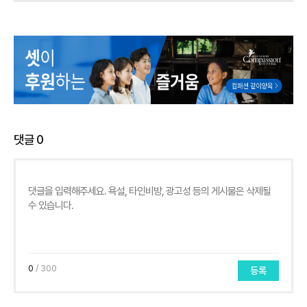
댓글
0
0
/ 300
등록