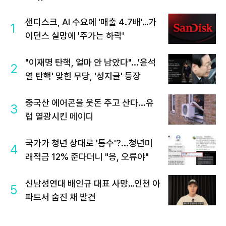
샌디스크, AI 수요에 '매출 4.7배'…가
1
이던스 실망에 '주가는 하락'
"이재명 탄핵, 얼마 안 남았다"...'윤석
2
열 탄핵' 맞힌 무당, '성지글' 등장
중국산 에어콘을 웃돈 주고 산다...유
3
럽 열광시킨 메이디
국가가 청년 상대로 '통수'?...청년미
4
래적금 12% 준다더니 "응, 오류야"
신남성연대 배인규 대표 사망…인천 아
5
파트서 숨진 채 발견