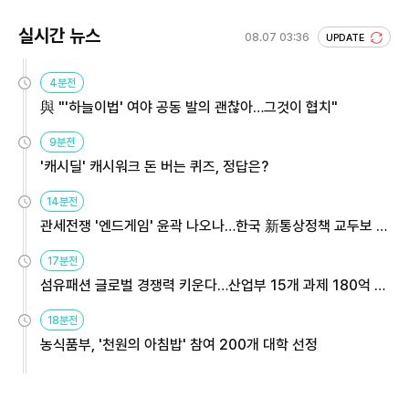
실시간 뉴스
08.07 03:36
UPDATE
4분전
與 "'하늘이법' 여야 공동 발의 괜찮아…그것이 협치"
9분전
'캐시딜' 캐시워크 돈 버는 퀴즈, 정답은?
14분전
관세전쟁 '엔드게임' 윤곽 나오나…한국 新통상정책 교두보 활
용해야
17분전
섬유패션 글로벌 경쟁력 키운다…산업부 15개 과제 180억 지
원
18분전
농식품부, '천원의 아침밥' 참여 200개 대학 선정