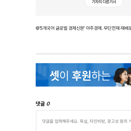
기자의 다른기사
©'5개국어 글로벌 경제신문' 아주경제. 무단전재·재배
댓글
0