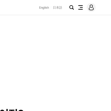
로
English
日本語
그
검
전
인
색
체
메
뉴