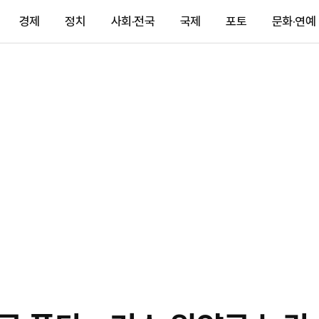
경제
정치
사회·전국
국제
포토
문화·연예