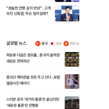
"경솔한 언행 깊이 반성"…고개
숙인 신동엽, 무슨 일이길래?
글로벌 뉴스
중국
일본
베트남
희토류 다음은 광모듈…중국이 움켜쥔
새로운 전략자산
중국산 에어콘을 웃돈 주고 산다...유럽
열광시킨 메이디
스티븐 로치 '과거의 홍콩'은 끝났지만
'새로운 홍콩'은 진행중