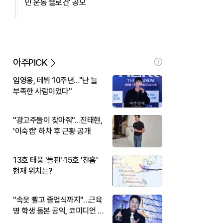
민 운동 슬로건' 공모
아주PICK
임영웅, 데뷔 10주년…"난 늘
부족한 사람이었다"
"광고주들이 찾아줘"…진태현,
'이숙캠' 하차 후 근황 공개
13호 태풍 '돌핀'·15호 '찬홈'
현재 위치는?
"속옷 빨고 졸업식까지"…근육
병 학생 돌본 공익, 코미디언 김
규원이었다