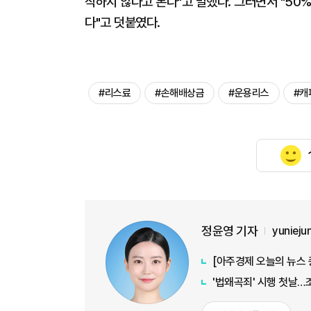
직하지 않다고 본다"고 말했다. 그러면서 "50
다"고 덧붙였다.
#리스료
#손해배상금
#운용리스
#캐
정윤영 기자
yuniej
'법왜곡죄' 시행 첫날…