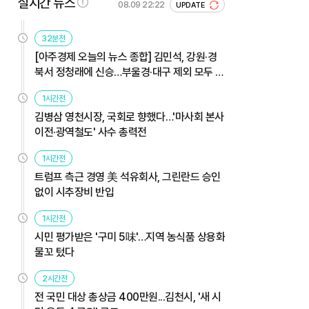
실시간 뉴스
08.09 22:22
UPDATE
32분전
[아주경제 오늘의 뉴스 종합] 김민석, 강원·경
북서 정청래에 신승…부울경·대구 제외 모두 웃
었다 外
1시간전
김병삼 영천시장, 국회로 향했다…'마사회 본사
이전·광역철도' 사수 총력전
1시간전
트럼프 측근 경영 美 석유회사, 그린란드 승인
없이 시추장비 반입
1시간전
시민 평가받은 '구미 5味'…지역 농식품 상용화
물꼬 텄다
2시간전
전 국민 대상 총상금 400만원...김천시, '새 시