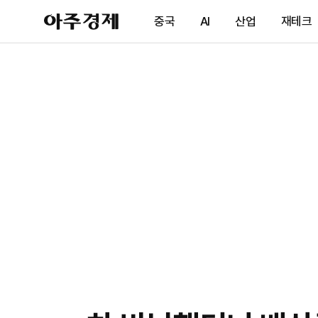
아
중국
AI
산업
재테크
주
경
제