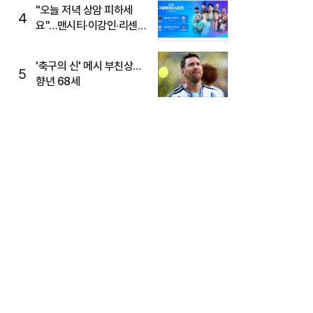
"오늘 저녁 상암 피하세
4
요"…맨시티·이강인·리센느
뜬다, 6호선 혼잡 예상
'축구의 신' 메시 부친상…
5
향년 68세