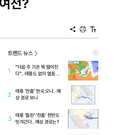
 여전?
공
프
텍
유
린
스
트
트
크
기
트렌드 뉴스
"다음 주 기온 뚝 떨어진
1
다"…태풍도 없이 열돔 박
살 낸 '이것'
태풍 '찬홈' 한국 오나…예
2
상 경로 보니
태풍 '돌핀'·'찬홈' 한반도
3
빗겨간다…예상 경로는?