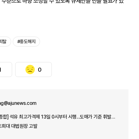
% 수준으로 하향 조정할 수 있도록 규제안을 만들 필요가 있
피탈
#중도해지
1
0
ung@ajunews.com
[아주경제 오늘의 뉴스 종합] 석유 최고가격제 13일 0시부터 시행...도매가 기준 휘발유 1724원·경유 1713원 外
조희대 대법원장 고발