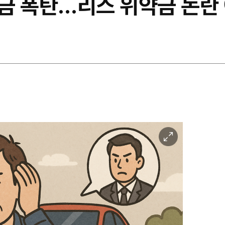
금 폭탄…리스 위약금 논란
이
미
지
확
대