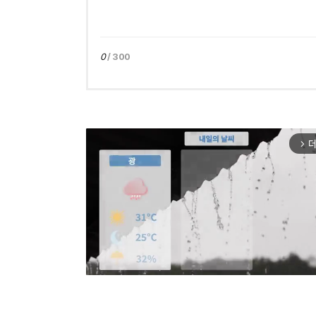
0
/ 300
더
arrow_forward_ios