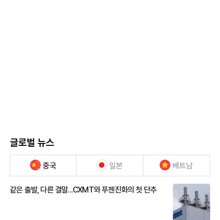
글로벌 뉴스
중국
일본
베트남
같은 출발, 다른 결말...CXMT와 푸젠진화의 첫 단추