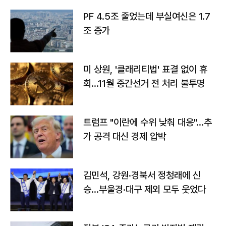
PF 4.5조 줄었는데 부실여신은 1.7
조 증가
미 상원, '클래리티법' 표결 없이 휴
회…11월 중간선거 전 처리 불투명
트럼프 "이란에 수위 낮춰 대응"…추
가 공격 대신 경제 압박
김민석, 강원·경북서 정청래에 신
승…부울경·대구 제외 모두 웃었다