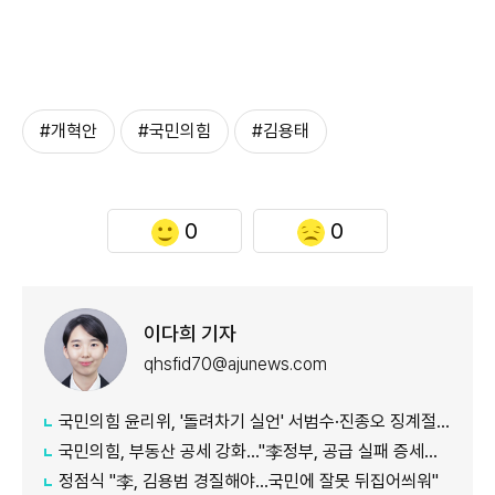
#개혁안
#국민의힘
#김용태
0
0
이다희 기자
qhsfid70@ajunews.com
국민의힘 윤리위, '돌려차기 실언' 서범수·진종오 징계절차 개시
국민의힘, 부동산 공세 강화..."李정부, 공급 실패 증세로 덮으려 해"
정점식 "李, 김용범 경질해야...국민에 잘못 뒤집어씌워"