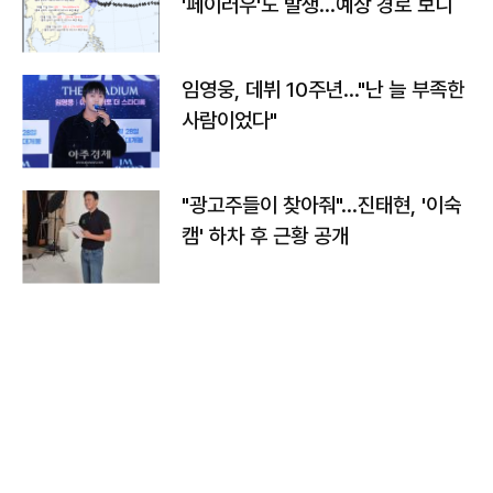
'페이러우'도 발생…예상 경로 보니
임영웅, 데뷔 10주년…"난 늘 부족한
사람이었다"
"광고주들이 찾아줘"…진태현, '이숙
캠' 하차 후 근황 공개