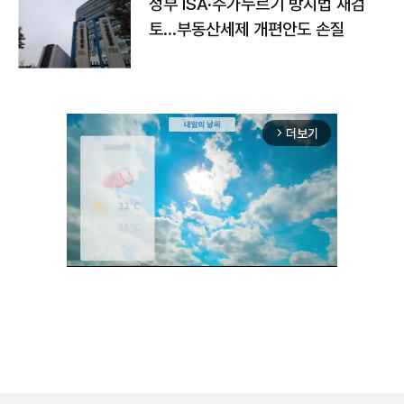
정부 ISA·주가누르기 방지법 재검
토…부동산세제 개편안도 손질
더보기
arrow_forward_ios
Unmute