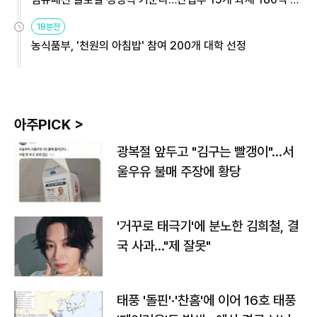
원
18분전
농식품부, '천원의 아침밥' 참여 200개 대학 선정
아주PICK >
광복절 앞두고 "김구는 빨갱이"…서
울우유 불매 주장에 황당
'거꾸로 태극기'에 분노한 김희철, 결
국 사과…"제 잘못"
태풍 '돌핀'·'찬홈'에 이어 16호 태풍