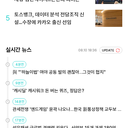
토스뱅크, 데이터 분석 전담조직 신
5
설…수장에 카카오 출신 선임
실시간 뉴스
08.10 18:36
UPDATE
4분전
與 "'하늘이법' 여야 공동 발의 괜찮아…그것이 협치"
9분전
'캐시딜' 캐시워크 돈 버는 퀴즈, 정답은?
14분전
관세전쟁 '엔드게임' 윤곽 나오나…한국 新통상정책 교두보 활
용해야
17분전
섬유패션 글로벌 경쟁력 키운다…산업부 15개 과제 180억 지