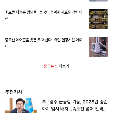
희토류 다음은 광모듈…중국이 움켜쥔 새로운 전략자
산
중국산 에어콘을 웃돈 주고 산다...유럽 열광시킨 메이
디
중국뉴스
더보기
추천기사
李 "광주 군공항 기능, 2028년 중순
까지 임시 배치…속도전 넘어 전격