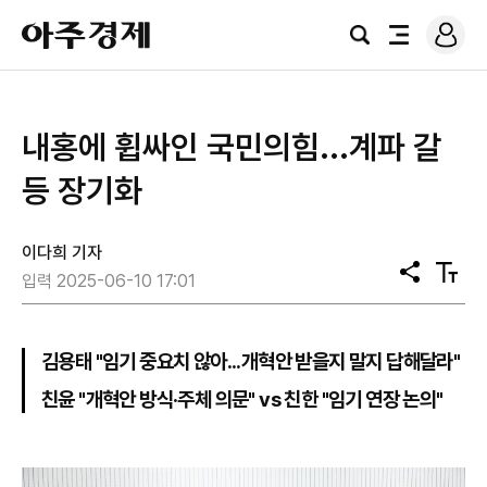
로
아
그
검
전
주
인
색
체
경
메
제
뉴
내홍에 휩싸인 국민의힘...계파 갈
등 장기화
이다희 기자
공
텍
입력 2025-06-10 17:01
유
스
트
크
기
김용태 "임기 중요치 않아...개혁안 받을지 말지 답해달라"
친윤 "개혁안 방식·주체 의문" vs 친한 "임기 연장 논의"