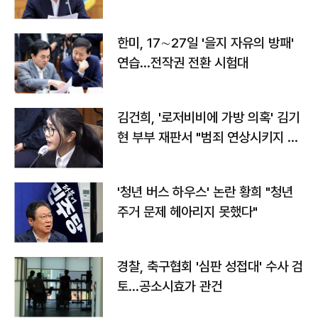
전"
한미, 17∼27일 '을지 자유의 방패'
연습…전작권 전환 시험대
김건희, '로저비비에 가방 의혹' 김기
현 부부 재판서 "범죄 연상시키지 말
라"
'청년 버스 하우스' 논란 황희 "청년
주거 문제 헤아리지 못했다"
경찰, 축구협회 '심판 성접대' 수사 검
토…공소시효가 관건