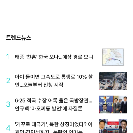
트렌드뉴스
1
태풍 '찬홈' 한국 오나…예상 경로 보니
아이 둘이면 고속도로 통행료 10% 할
2
인…오늘부터 신청 시작
6·25 적국 수장 어록 읊은 국방장관…
3
안규백 '마오쩌둥 발언'에 자질론
'거꾸로 태극기', 북한 상징이었다? 이
4
재명·김민석까지…논란의 의미는