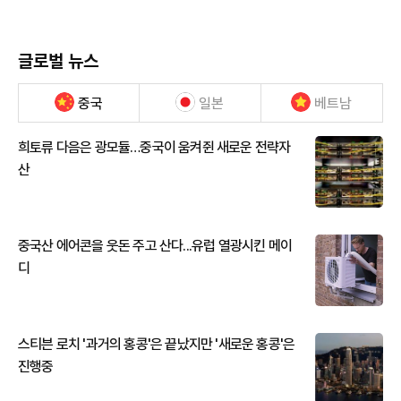
글로벌 뉴스
중국
일본
베트남
희토류 다음은 광모듈…중국이 움켜쥔 새로운 전략자
산
중국산 에어콘을 웃돈 주고 산다...유럽 열광시킨 메이
디
스티븐 로치 '과거의 홍콩'은 끝났지만 '새로운 홍콩'은
진행중