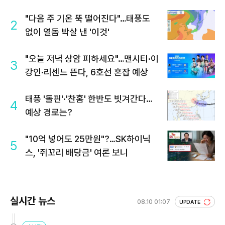
"다음 주 기온 뚝 떨어진다"…태풍도
2
없이 열돔 박살 낸 '이것'
"오늘 저녁 상암 피하세요"…맨시티·이
3
강인·리센느 뜬다, 6호선 혼잡 예상
태풍 '돌핀'·'찬홈' 한반도 빗겨간다…
4
예상 경로는?
"10억 넣어도 25만원"?…SK하이닉
5
스, '쥐꼬리 배당금' 여론 보니
실시간 뉴스
08.10 01:07
UPDATE