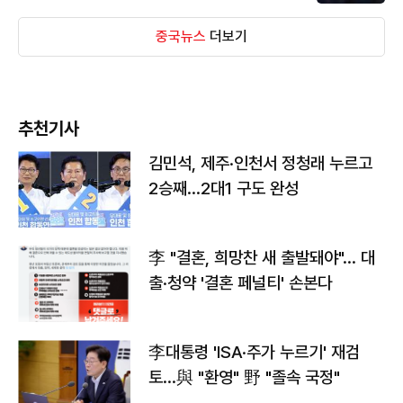
중국뉴스
더보기
추천기사
김민석, 제주·인천서 정청래 누르고
2승째…2대1 구도 완성
李 "결혼, 희망찬 새 출발돼야"… 대
출·청약 '결혼 페널티' 손본다
李대통령 'ISA·주가 누르기' 재검
토…與 "환영" 野 "졸속 국정"