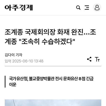
로
아
그
검
전
주
인
색
체
경
메
제
뉴
조계종 국제회의장 화재 완진...조
계종 "조속히 수습하겠다"
김다이 기자
공
텍
입력 2025-06-10 13:48
유
스
트
크
기
국가유산청, 불교중앙박물관 전시 문화유산 8점 긴급
이운