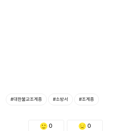
#대한불교조계종
#소방서
#조계종
0
0