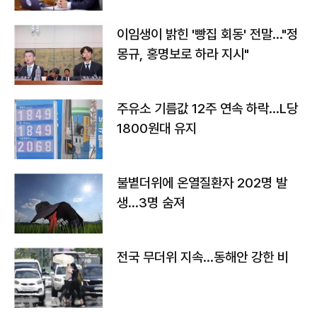
이임생이 밝힌 '빵집 회동' 전말…"정
몽규, 홍명보로 하라 지시"
주유소 기름값 12주 연속 하락…L당
1800원대 유지
불볕더위에 온열질환자 202명 발
생…3명 숨져
전국 무더위 지속…동해안 강한 비