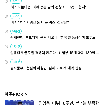
4분전
與 "'하늘이법' 여야 공동 발의 괜찮아…그것이 협치"
9분전
'캐시딜' 캐시워크 돈 버는 퀴즈, 정답은?
14분전
관세전쟁 '엔드게임' 윤곽 나오나…한국 新통상정책 교두보 활
용해야
17분전
섬유패션 글로벌 경쟁력 키운다…산업부 15개 과제 180억 지
원
18분전
농식품부, '천원의 아침밥' 참여 200개 대학 선정
아주PICK >
임영웅, 데뷔 10주년…"난 늘 부족한