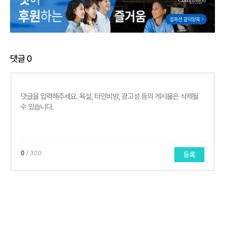
댓글
0
0
/ 300
등록