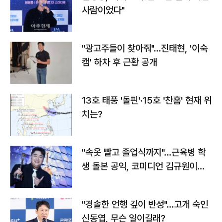
사람이었다"
"광고주들이 찾아줘"…진태현, '이숙
캠' 하차 후 근황 공개
13호 태풍 '돌핀'·15호 '찬홈' 현재 위
치는?
"속옷 빨고 졸업식까지"…근육병 학
생 돌본 공익, 코미디언 김규원이었
다
"경솔한 언행 깊이 반성"…고개 숙인
신동엽, 무슨 일이길래?