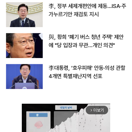
李, 정부 세제개편안에 제동…ISA·주
가누르기안 재검토 지시
與, 황희 '폐기 버스 청년 주택' 제안
에 "당 입장과 무관…개인 의견"
李대통령, '호우피해' 안동·의성 관할
4개면 특별재난지역 선포
더보기
arrow_forward_ios