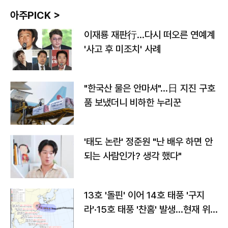
아주PICK >
이재룡 재판行…다시 떠오른 연예계
'사고 후 미조치' 사례
"한국산 물은 안마셔"…日 지진 구호
품 보냈더니 비하한 누리꾼
'태도 논란' 정준원 "난 배우 하면 안
되는 사람인가? 생각 했다"
13호 '돌핀' 이어 14호 태풍 '구지
라'·15호 태풍 '찬홈' 발생…현재 위
치와 이동경로는?