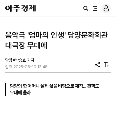
로
아
그
검
전
주
인
색
체
경
메
제
뉴
음악극 '엄마의 인생' 담양문화회관
대극장 무대에
담양=박승호 기자
공
텍
입력 2025-06-10 13:48
유
스
트
크
기
담양의 한 어머니 실제 삶을 바탕으로 제작... 관객도
무대에 올라