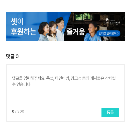
댓글
0
0
/ 300
등록