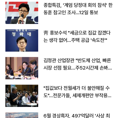
종합특검, '계엄 당정대 회의 참석' 한
동훈 참고인 조사...12일 통보
靑 홍보수석 "세금으로 집값 잡겠다
는 생각 없어…주택 공급 '속도전'"
김정관 산업장관 "반도체 산업, 빠른
시장 선점 필요…주52시간제 손봐
야"
"집값보다 전월세가 더 불안해질 수
도"…전문가들, 세제개편안 부작용
우려
6월 경상흑자, 497억달러 '사상 최