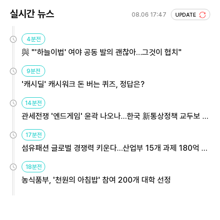
실시간 뉴스
08.06 17:47
UPDATE
4분전
與 "'하늘이법' 여야 공동 발의 괜찮아…그것이 협치"
9분전
'캐시딜' 캐시워크 돈 버는 퀴즈, 정답은?
14분전
관세전쟁 '엔드게임' 윤곽 나오나…한국 新통상정책 교두보 활
용해야
17분전
섬유패션 글로벌 경쟁력 키운다…산업부 15개 과제 180억 지
원
18분전
농식품부, '천원의 아침밥' 참여 200개 대학 선정