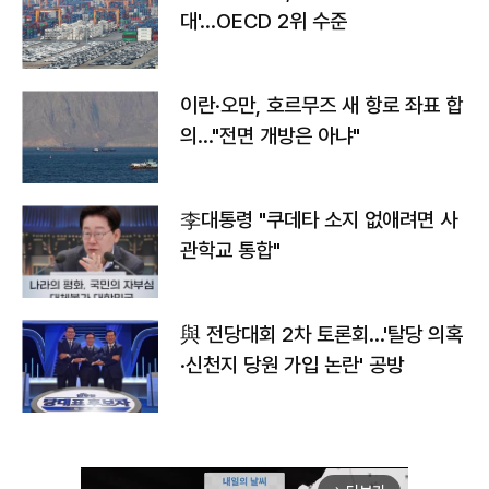
대'…OECD 2위 수준
이란·오만, 호르무즈 새 항로 좌표 합
의…"전면 개방은 아냐"
李대통령 "쿠데타 소지 없애려면 사
관학교 통합"
與 전당대회 2차 토론회…'탈당 의혹
·신천지 당원 가입 논란' 공방