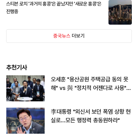
스티븐 로치 '과거의 홍콩'은 끝났지만 '새로운 홍콩'은
진행중
중국뉴스
더보기
추천기사
오세훈 "용산공원 주택공급 동의 못
해" vs 與 "정치적 어젠다로 사용"
맞불
李대통령 "외신서 보던 폭염 상황 현
실로…모든 행정력 총동원하라"