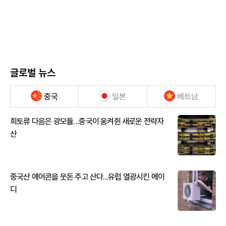
글로벌 뉴스
중국
일본
베트남
희토류 다음은 광모듈…중국이 움켜쥔 새로운 전략자
산
중국산 에어콘을 웃돈 주고 산다...유럽 열광시킨 메이
디