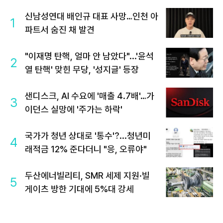
신남성연대 배인규 대표 사망…인천 아
1
파트서 숨진 채 발견
"이재명 탄핵, 얼마 안 남았다"...'윤석
2
열 탄핵' 맞힌 무당, '성지글' 등장
샌디스크, AI 수요에 '매출 4.7배'…가
3
이던스 실망에 '주가는 하락'
국가가 청년 상대로 '통수'?...청년미
4
래적금 12% 준다더니 "응, 오류야"
두산에너빌리티, SMR 세제 지원·빌
5
게이츠 방한 기대에 5%대 강세