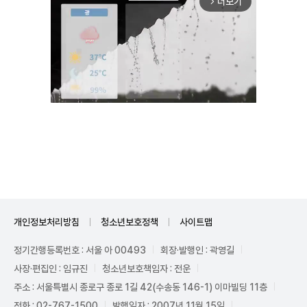
더보기
arrow_forward_ios
Unmute
개인정보처리방침
청소년보호정책
사이트맵
정기간행등록번호 : 서울 아 00493
회장·발행인 : 곽영길
사장·편집인 : 임규진
청소년보호책임자 : 전운
주소 : 서울특별시 종로구 종로 1길 42(수송동 146-1) 이마빌딩 11층
전화 : 02-767-1500
발행일자 : 2007년 11월 15일