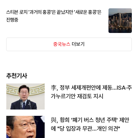
스티븐 로치 '과거의 홍콩'은 끝났지만 '새로운 홍콩'은
진행중
중국뉴스
더보기
추천기사
李, 정부 세제개편안에 제동…ISA·주
가누르기안 재검토 지시
與, 황희 '폐기 버스 청년 주택' 제안
에 "당 입장과 무관…개인 의견"