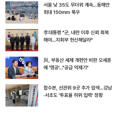
서울 낮 35도 무더위 계속…동해안
최대 150㎜ 폭우
李대통령 "군, 내란 이후 신뢰 회복
해야…지휘부 헌신해달라"
與, 부동산 세제 개편안 비판 오세훈
에 '맹공'…"공급 억제기"
합수본, 선관위 9곳 추가 압색…강남
·서초도 '투표율 허위 입력' 정황