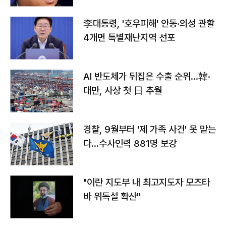
李대통령, '호우피해' 안동·의성 관할
4개면 특별재난지역 선포
AI 반도체가 뒤집은 수출 순위…韓·
대만, 사상 첫 日 추월
경찰, 9월부터 '제 가족 사건' 못 맡는
다…수사인력 881명 보강
"이란 지도부 내 최고지도자 모즈타
바 위독설 확산"