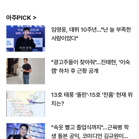
아주PICK >
임영웅, 데뷔 10주년…"난 늘 부족한
사람이었다"
"광고주들이 찾아줘"…진태현, '이숙
캠' 하차 후 근황 공개
13호 태풍 '돌핀'·15호 '찬홈' 현재 위
치는?
"속옷 빨고 졸업식까지"…근육병 학
생 돌본 공익, 코미디언 김규원이었