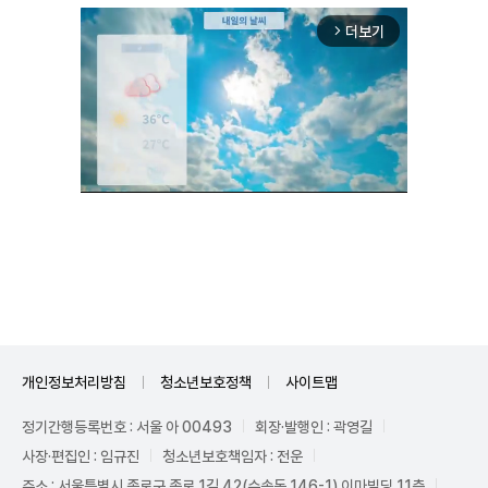
더보기
arrow_forward_ios
Unmute
개인정보처리방침
청소년보호정책
사이트맵
정기간행등록번호 : 서울 아 00493
회장·발행인 : 곽영길
사장·편집인 : 임규진
청소년보호책임자 : 전운
주소 : 서울특별시 종로구 종로 1길 42(수송동 146-1) 이마빌딩 11층