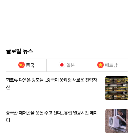
글로벌 뉴스
중국
일본
베트남
희토류 다음은 광모듈…중국이 움켜쥔 새로운 전략자
산
중국산 에어콘을 웃돈 주고 산다...유럽 열광시킨 메이
디