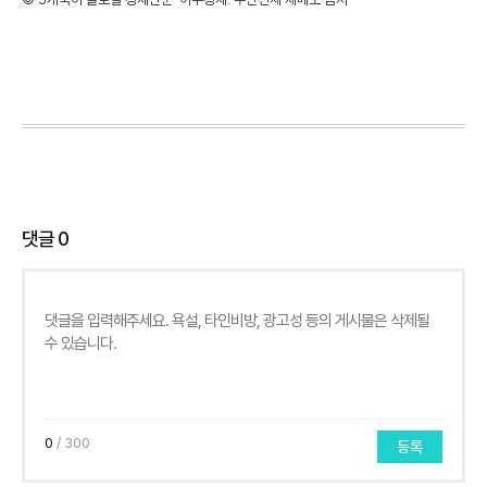
댓글
0
0
/ 300
등록