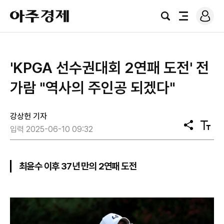
로
아
그
검
전
주
인
색
체
경
메
제
뉴
'KPGA 선수권대회 2연패 도전' 전
가람 "역사의 주인공 되겠다"
강상헌 기자
공
텍
입력 2025-06-10 09:32
유
스
트
크
기
최윤수 이후 37년 만의 2연패 도전