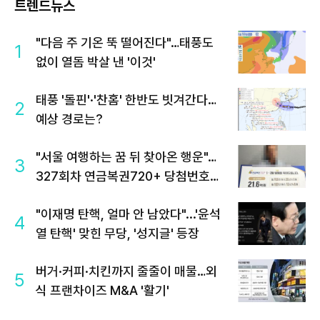
트렌드뉴스
"다음 주 기온 뚝 떨어진다"…태풍도
1
없이 열돔 박살 낸 '이것'
태풍 '돌핀'·'찬홈' 한반도 빗겨간다…
2
예상 경로는?
"서울 여행하는 꿈 뒤 찾아온 행운"…
3
327회차 연금복권720+ 당첨번호조
회 주목
"이재명 탄핵, 얼마 안 남았다"...'윤석
4
열 탄핵' 맞힌 무당, '성지글' 등장
버거·커피·치킨까지 줄줄이 매물…외
5
식 프랜차이즈 M&A '활기'