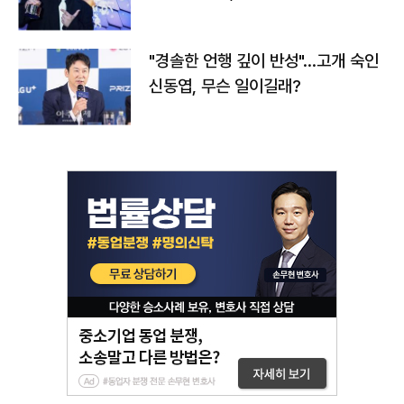
다
"경솔한 언행 깊이 반성"…고개 숙인
신동엽, 무슨 일이길래?