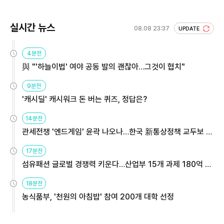
실시간 뉴스
08.08 23:37
UPDATE
4분전
與 "'하늘이법' 여야 공동 발의 괜찮아…그것이 협치"
9분전
'캐시딜' 캐시워크 돈 버는 퀴즈, 정답은?
14분전
관세전쟁 '엔드게임' 윤곽 나오나…한국 新통상정책 교두보 활
용해야
17분전
섬유패션 글로벌 경쟁력 키운다…산업부 15개 과제 180억 지
원
18분전
농식품부, '천원의 아침밥' 참여 200개 대학 선정