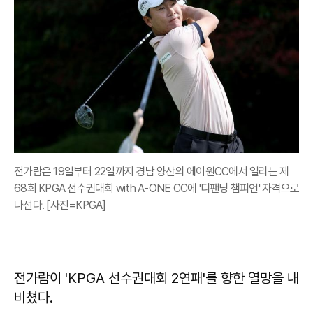
전가람은 19일부터 22일까지 경남 양산의 에이원CC에서 열리는 제
68회 KPGA 선수권대회 with A-ONE CC에 '디팬딩 챔피언' 자격으로
나선다. [사진=KPGA]
전가람이 'KPGA 선수권대회 2연패'를 향한 열망을 내
비쳤다.