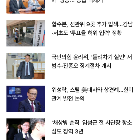
에 '맹공'…"공급 억제기"
합수본, 선관위 9곳 추가 압색…강남
·서초도 '투표율 허위 입력' 정황
국민의힘 윤리위, '돌려차기 실언' 서
범수·진종오 징계절차 개시
위성락, 스틸 美대사와 상견례…한미
관계 발전 논의
'채상병 순직' 임성근 전 사단장 항소
심도 징역 3년