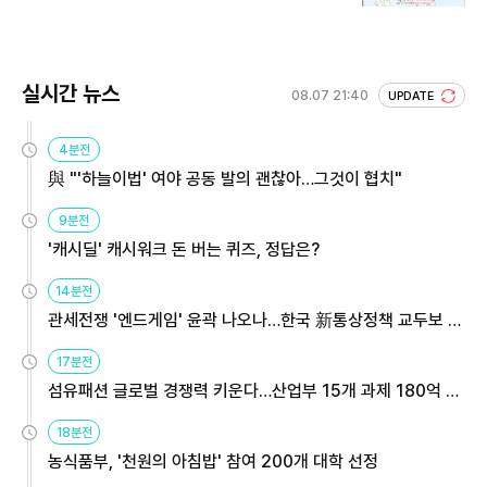
실시간 뉴스
08.07 21:40
UPDATE
4분전
與 "'하늘이법' 여야 공동 발의 괜찮아…그것이 협치"
9분전
'캐시딜' 캐시워크 돈 버는 퀴즈, 정답은?
14분전
관세전쟁 '엔드게임' 윤곽 나오나…한국 新통상정책 교두보 활
용해야
17분전
섬유패션 글로벌 경쟁력 키운다…산업부 15개 과제 180억 지
원
18분전
농식품부, '천원의 아침밥' 참여 200개 대학 선정