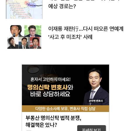
예상 경로는?
이재룡 재판行…다시 떠오른 연예계
'사고 후 미조치' 사례