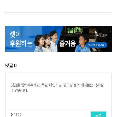
댓글
0
0
/ 300
등록