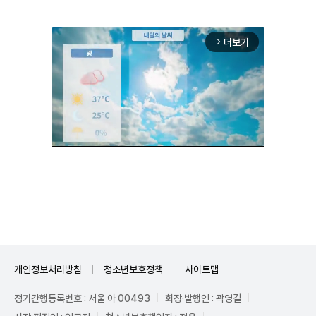
더보기
arrow_forward_ios
Unmute
개인정보처리방침
청소년보호정책
사이트맵
정기간행등록번호 : 서울 아 00493
회장·발행인 : 곽영길