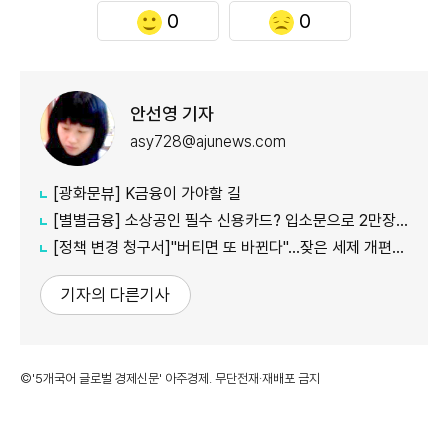
0
0
안선영 기자
asy728@ajunews.com
[광화문뷰] K금융이 가야할 길
[별별금융] 소상공인 필수 신용카드? 입소문으로 2만장 발급
[정책 변경 청구서]"버티면 또 바뀐다"…잦은 세제 개편이 키운 '학습 효과'
기자의 다른기사
©'5개국어 글로벌 경제신문' 아주경제. 무단전재·재배포 금지