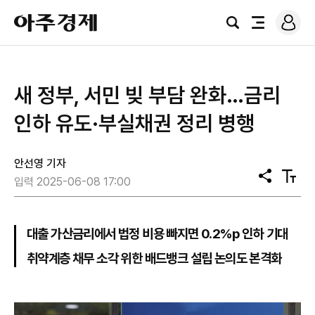
로
아
그
검
전
주
인
색
체
경
메
제
뉴
새 정부, 서민 빚 부담 완화…금리
인하 유도·부실채권 정리 병행
안선영 기자
공
텍
입력 2025-06-08 17:00
유
스
트
크
기
대출 가산금리에서 법정 비용 빠지면 0.2%p 인하 기대
취약계층 채무 소각 위한 배드뱅크 설립 논의도 본격화