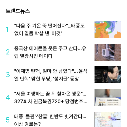
트렌드뉴스
"다음 주 기온 뚝 떨어진다"…태풍도
1
없이 열돔 박살 낸 '이것'
중국산 에어콘을 웃돈 주고 산다...유
2
럽 열광시킨 메이디
"이재명 탄핵, 얼마 안 남았다"...'윤석
3
열 탄핵' 맞힌 무당, '성지글' 등장
"서울 여행하는 꿈 뒤 찾아온 행운"…
4
327회차 연금복권720+ 당첨번호조
회 주목
태풍 '돌핀'·'찬홈' 한반도 빗겨간다…
5
예상 경로는?