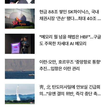
현금 88조 쌓인 SK하이닉스, 국내
채권시장 '큰손' 됐다…최대 40조 투
자
"메모리 월 넘을 해법은 HBF"…구글
도 주목한 차세대 AI 메모리
이란·오만, 호르무즈 '중앙항로 통항'
추진…입항은 이란 관리
靑, 北 탄도미사일에 안보실 긴급회
의…"유엔 결의 위반, 즉각 중단 촉
구"