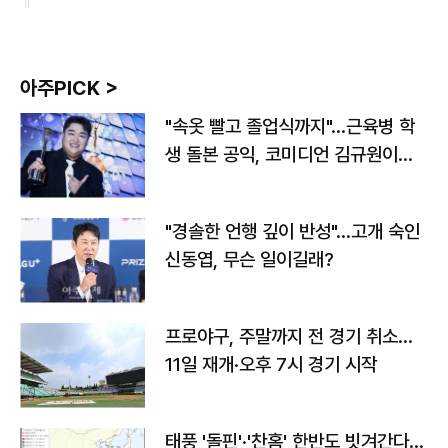
아주PICK >
"속옷 빨고 졸업식까지"…근육병 학
생 돌본 공익, 코미디언 김규원이었
다
"경솔한 언행 깊이 반성"…고개 숙인
신동엽, 무슨 일이길래?
프로야구, 주말까지 전 경기 취소…
11일 재개·오후 7시 경기 시작
태풍 '돌핀'·'찬홈' 한반도 빗겨간다…