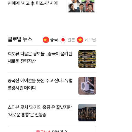
연예계 '사고 후 미조치' 사례
글로벌 뉴스
중국
일본
베트남
희토류 다음은 광모듈…중국이 움켜쥔
새로운 전략자산
중국산 에어콘을 웃돈 주고 산다...유럽
열광시킨 메이디
스티븐 로치 '과거의 홍콩'은 끝났지만
'새로운 홍콩'은 진행중