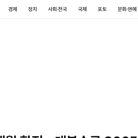
경제
정치
사회·전국
국제
포토
문화·연예