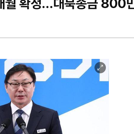
8개월 확정…대북송금 800만
이
미
지
확
대