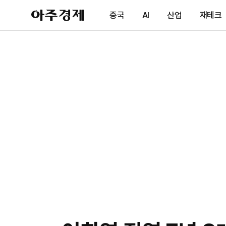
아
중국
AI
산업
재테크
주
경
제