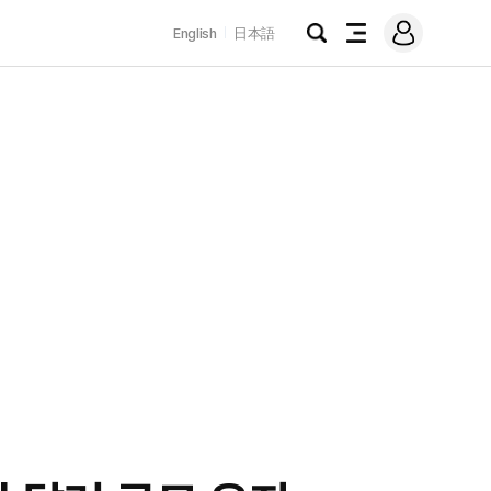
로
English
日本語
그
검
전
인
색
체
메
뉴