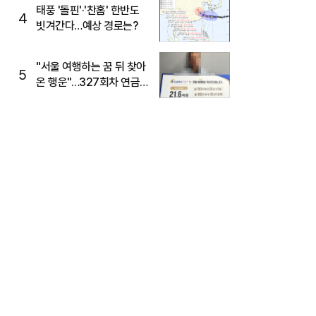
태풍 '돌핀'·'찬홈' 한반도
4
빗겨간다…예상 경로는?
"서울 여행하는 꿈 뒤 찾아
5
온 행운"…327회차 연금
복권720+ 당첨번호조회
주목