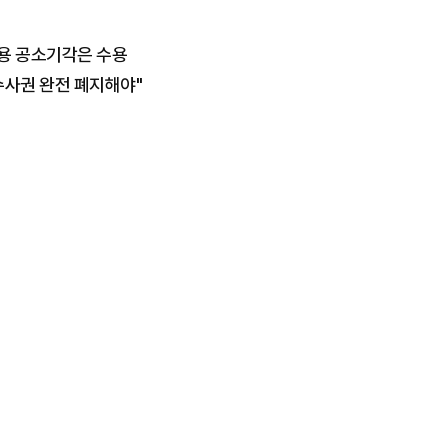
권남용 공소기각은 수용
수사권 완전 폐지해야"