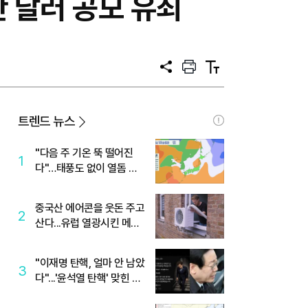
 달러 공모 유죄
공
프
텍
유
린
스
트
트
크
기
트렌드 뉴스
"다음 주 기온 뚝 떨어진
1
다"…태풍도 없이 열돔 박
살 낸 '이것'
중국산 에어콘을 웃돈 주고
2
산다...유럽 열광시킨 메이
디
"이재명 탄핵, 얼마 안 남았
3
다"...'윤석열 탄핵' 맞힌 무
당, '성지글' 등장