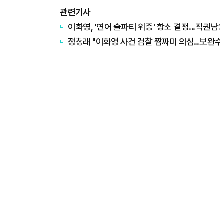
관련기사
이화영, '연어 술파티 위증' 항소 결정...직
정청래 "이화영 사건 검찰 짬짜미 의심…보완