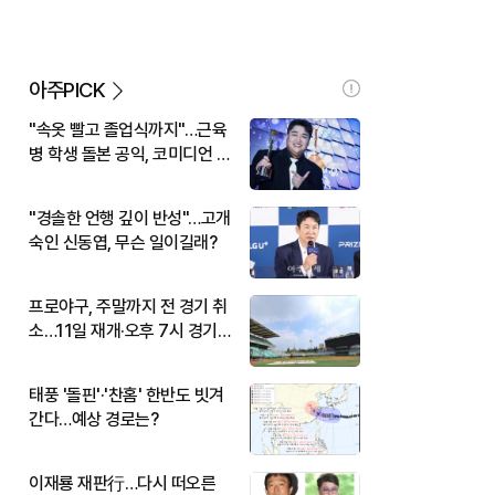
아주PICK
"속옷 빨고 졸업식까지"…근육
병 학생 돌본 공익, 코미디언 김
규원이었다
"경솔한 언행 깊이 반성"…고개
숙인 신동엽, 무슨 일이길래?
프로야구, 주말까지 전 경기 취
소…11일 재개·오후 7시 경기
시작
태풍 '돌핀'·'찬홈' 한반도 빗겨
간다…예상 경로는?
이재룡 재판行…다시 떠오른