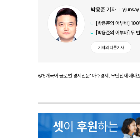
박용준 기자
yjunsa
[박용준의 어부바] 10
[박용준의 어부바] 두 
기자의 다른기사
©'5개국어 글로벌 경제신문' 아주경제. 무단전재·재배