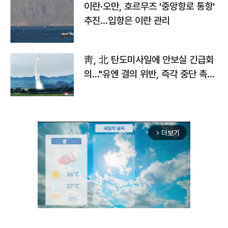
이란·오만, 호르무즈 '중앙항로 통항'
추진…입항은 이란 관리
靑, 北 탄도미사일에 안보실 긴급회
의…"유엔 결의 위반, 즉각 중단 촉
구"
더보기
arrow_forward_ios