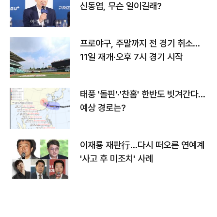
신동엽, 무슨 일이길래?
프로야구, 주말까지 전 경기 취소…
11일 재개·오후 7시 경기 시작
태풍 '돌핀'·'찬홈' 한반도 빗겨간다…
예상 경로는?
이재룡 재판行…다시 떠오른 연예계
'사고 후 미조치' 사례