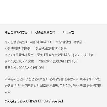
Mute
개인정보처리방침
청소년보호정책
사이트맵
정기간행등록번호 : 서울 아 00493
회장·발행인 : 곽영길
사장·편집인 : 임규진
청소년보호책임자 : 전운
주소 : 서울특별시 종로구 종로 1길 42(수송동 146-1) 이마빌딩 11층
전화 : 02-767-1500
발행일자 : 2007년 11월 15일
등록일자 : 2008년 01월10일
아주경제는 인터넷신문윤리위원회 윤리강령을 준수합니다. 아주경제의 모든
콘텐츠(기사)는 저작권법의 보호를 받으며, 무단전재, 복사, 배포 등을 금지합
니다.
Copyright ⓒ AJUNEWS All rights reserved.