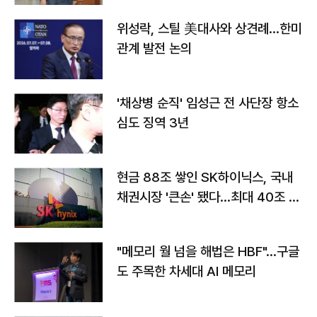
위성락, 스틸 美대사와 상견례…한미
관계 발전 논의
'채상병 순직' 임성근 전 사단장 항소
심도 징역 3년
현금 88조 쌓인 SK하이닉스, 국내
채권시장 '큰손' 됐다…최대 40조 투
자
"메모리 월 넘을 해법은 HBF"…구글
도 주목한 차세대 AI 메모리