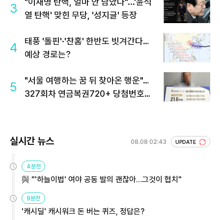
"이재명 탄핵, 얼마 안 남았다"...'윤석
3
열 탄핵' 맞힌 무당, '성지글' 등장
태풍 '돌핀'·'찬홈' 한반도 빗겨간다…
4
예상 경로는?
"서울 여행하는 꿈 뒤 찾아온 행운"…
5
327회차 연금복권720+ 당첨번호조
회 주목
실시간 뉴스
08.08 02:43
UPDATE
4분전
與 "'하늘이법' 여야 공동 발의 괜찮아…그것이 협치"
9분전
'캐시딜' 캐시워크 돈 버는 퀴즈, 정답은?