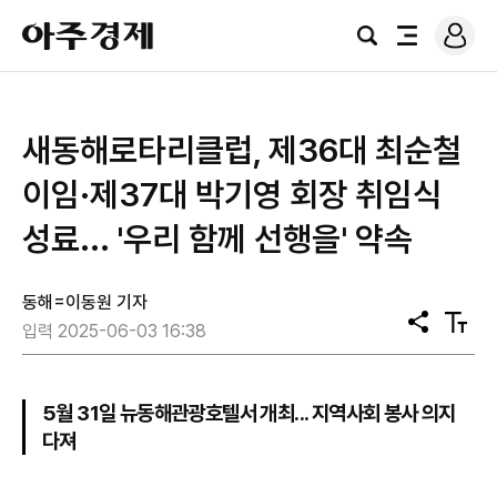
로
아
그
검
전
주
인
색
체
경
메
제
뉴
새동해로타리클럽, 제36대 최순철
이임·제37대 박기영 회장 취임식
성료... '우리 함께 선행을' 약속
동해=이동원 기자
공
텍
입력 2025-06-03 16:38
유
스
트
크
기
5월 31일 뉴동해관광호텔서 개최... 지역사회 봉사 의지
다져