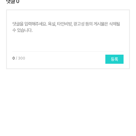
댓글
0
0
/ 300
등록