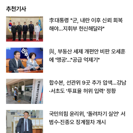
추천기사
李대통령 "군, 내란 이후 신뢰 회복
해야…지휘부 헌신해달라"
與, 부동산 세제 개편안 비판 오세훈
에 '맹공'…"공급 억제기"
합수본, 선관위 9곳 추가 압색…강남
·서초도 '투표율 허위 입력' 정황
국민의힘 윤리위, '돌려차기 실언' 서
범수·진종오 징계절차 개시