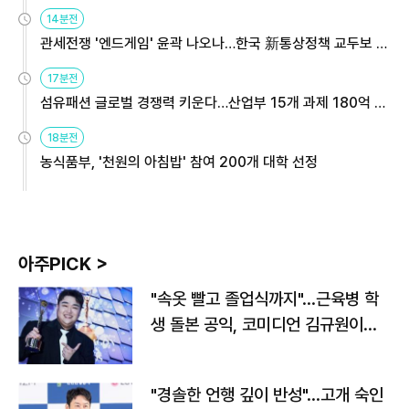
14분전
관세전쟁 '엔드게임' 윤곽 나오나…한국 新통상정책 교두보 활
용해야
17분전
섬유패션 글로벌 경쟁력 키운다…산업부 15개 과제 180억 지
원
18분전
농식품부, '천원의 아침밥' 참여 200개 대학 선정
아주PICK >
"속옷 빨고 졸업식까지"…근육병 학
생 돌본 공익, 코미디언 김규원이었
다
"경솔한 언행 깊이 반성"…고개 숙인