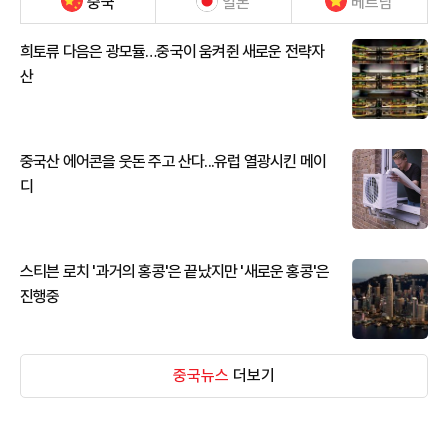
중국
일본
베트남
희토류 다음은 광모듈…중국이 움켜쥔 새로운 전략자
산
중국산 에어콘을 웃돈 주고 산다...유럽 열광시킨 메이
디
스티븐 로치 '과거의 홍콩'은 끝났지만 '새로운 홍콩'은
진행중
중국뉴스
더보기