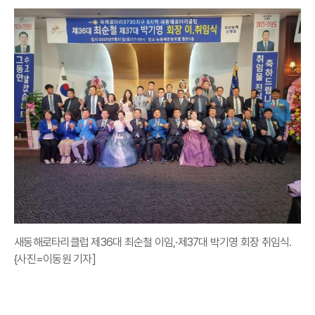
새동해로타리클럽 제36대 최순철 이임,·제37대 박기영 회장 취임식.
{사진=이동원 기자]