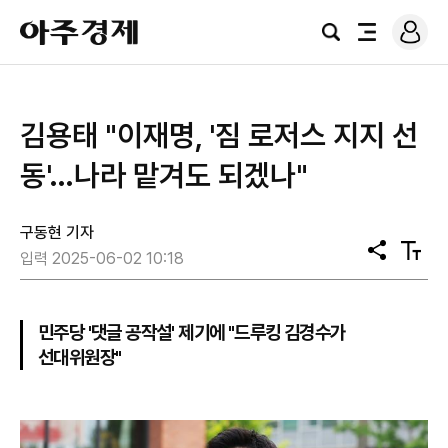
로
아
그
검
전
주
인
색
체
경
메
제
뉴
김용태 "이재명, '짐 로저스 지지 선
동'…나라 맡겨도 되겠나"
구동현 기자
공
텍
입력 2025-06-02 10:18
유
스
트
크
기
민주당 '댓글 공작설' 제기에 "드루킹 김경수가
선대위원장"