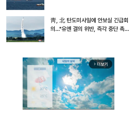
靑, 北 탄도미사일에 안보실 긴급회
의…"유엔 결의 위반, 즉각 중단 촉
구"
더보기
arrow_forward_ios
Unmute