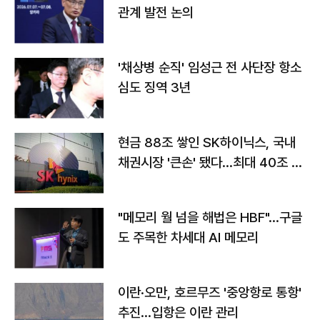
관계 발전 논의
'채상병 순직' 임성근 전 사단장 항소
심도 징역 3년
현금 88조 쌓인 SK하이닉스, 국내
채권시장 '큰손' 됐다…최대 40조 투
자
"메모리 월 넘을 해법은 HBF"…구글
도 주목한 차세대 AI 메모리
이란·오만, 호르무즈 '중앙항로 통항'
추진…입항은 이란 관리