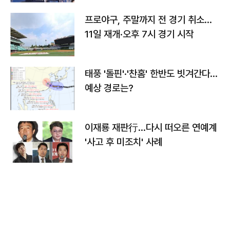
프로야구, 주말까지 전 경기 취소…
11일 재개·오후 7시 경기 시작
태풍 '돌핀'·'찬홈' 한반도 빗겨간다…
예상 경로는?
이재룡 재판行…다시 떠오른 연예계
'사고 후 미조치' 사례