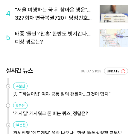
"서울 여행하는 꿈 뒤 찾아온 행운"…
4
327회차 연금복권720+ 당첨번호조
회 주목
태풍 '돌핀'·'찬홈' 한반도 빗겨간다…
5
예상 경로는?
실시간 뉴스
08.07 21:23
UPDATE
4분전
與 "'하늘이법' 여야 공동 발의 괜찮아…그것이 협치"
9분전
'캐시딜' 캐시워크 돈 버는 퀴즈, 정답은?
14분전
관세전쟁 '엔드게임' 윤곽 나오나…한국 新통상정책 교두보 활