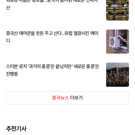
희토류 다음은 광모듈…중국이 움켜쥔 새로운 전략자
산
중국산 에어콘을 웃돈 주고 산다...유럽 열광시킨 메이
디
스티븐 로치 '과거의 홍콩'은 끝났지만 '새로운 홍콩'은
진행중
중국뉴스
더보기
추천기사