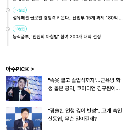
용해야
17분전
섬유패션 글로벌 경쟁력 키운다…산업부 15개 과제 180억 지
원
18분전
농식품부, '천원의 아침밥' 참여 200개 대학 선정
아주PICK >
"속옷 빨고 졸업식까지"…근육병 학
생 돌본 공익, 코미디언 김규원이었
다
"경솔한 언행 깊이 반성"…고개 숙인
신동엽, 무슨 일이길래?