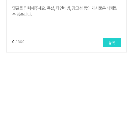
0
/ 300
등록