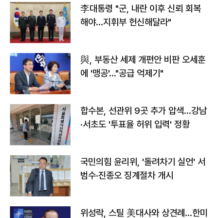
李대통령 "군, 내란 이후 신뢰 회복
해야…지휘부 헌신해달라"
與, 부동산 세제 개편안 비판 오세훈
에 '맹공'…"공급 억제기"
합수본, 선관위 9곳 추가 압색…강남
·서초도 '투표율 허위 입력' 정황
국민의힘 윤리위, '돌려차기 실언' 서
범수·진종오 징계절차 개시
위성락, 스틸 美대사와 상견례…한미