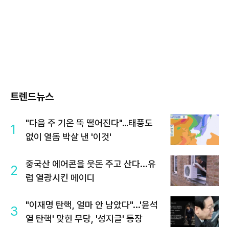
트렌드뉴스
"다음 주 기온 뚝 떨어진다"…태풍도
1
없이 열돔 박살 낸 '이것'
중국산 에어콘을 웃돈 주고 산다...유
2
럽 열광시킨 메이디
"이재명 탄핵, 얼마 안 남았다"...'윤석
3
열 탄핵' 맞힌 무당, '성지글' 등장