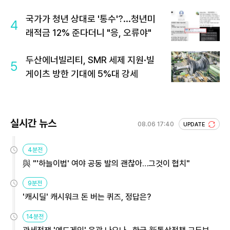
국가가 청년 상대로 '통수'?...청년미
4
래적금 12% 준다더니 "응, 오류야"
두산에너빌리티, SMR 세제 지원·빌
5
게이츠 방한 기대에 5%대 강세
실시간 뉴스
08.06 17:40
UPDATE
4분전
與 "'하늘이법' 여야 공동 발의 괜찮아…그것이 협치"
9분전
'캐시딜' 캐시워크 돈 버는 퀴즈, 정답은?
14분전