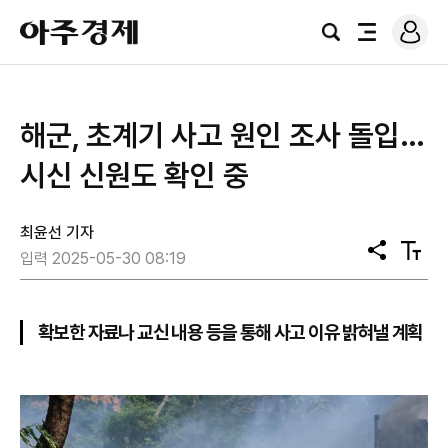
로
아
그
검
전
주
인
색
체
경
메
제
뉴
해군, 초계기 사고 원인 조사 돌입…
시신 신원도 확인 중
최윤선 기자
공
텍
입력 2025-05-30 08:19
유
스
트
크
기
확보한 자료나 교신 내용 등을 통해 사고 이유 밝혀낼 계획