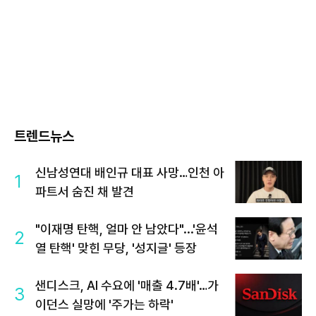
트렌드뉴스
신남성연대 배인규 대표 사망…인천 아
1
파트서 숨진 채 발견
"이재명 탄핵, 얼마 안 남았다"...'윤석
2
열 탄핵' 맞힌 무당, '성지글' 등장
샌디스크, AI 수요에 '매출 4.7배'…가
3
이던스 실망에 '주가는 하락'