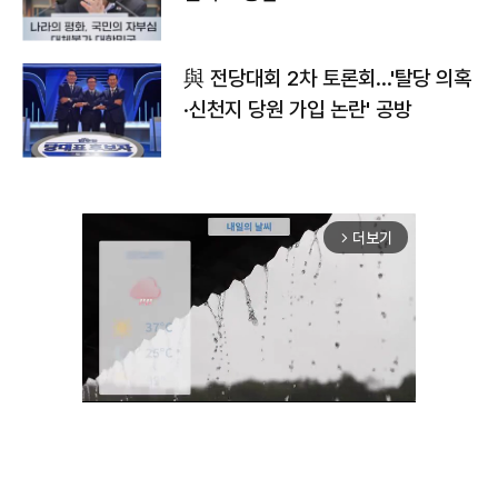
與 전당대회 2차 토론회…'탈당 의혹
·신천지 당원 가입 논란' 공방
더보기
arrow_forward_ios
Unmute