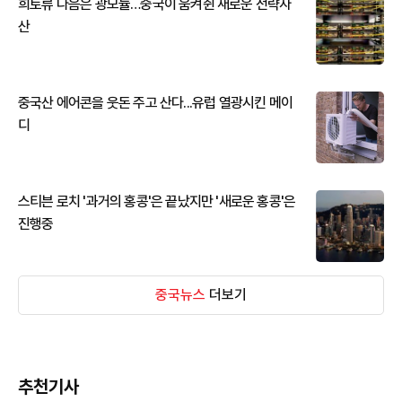
희토류 다음은 광모듈…중국이 움켜쥔 새로운 전략자
산
중국산 에어콘을 웃돈 주고 산다...유럽 열광시킨 메이
디
스티븐 로치 '과거의 홍콩'은 끝났지만 '새로운 홍콩'은
진행중
중국뉴스
더보기
추천기사