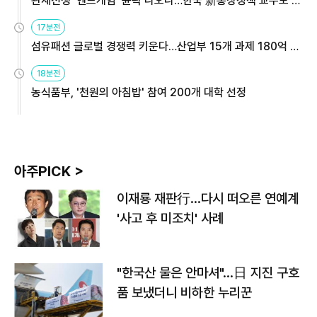
관세전쟁 '엔드게임' 윤곽 나오나…한국 新통상정책 교두보 활
용해야
17분전
섬유패션 글로벌 경쟁력 키운다…산업부 15개 과제 180억 지
원
18분전
농식품부, '천원의 아침밥' 참여 200개 대학 선정
아주PICK >
이재룡 재판行…다시 떠오른 연예계
'사고 후 미조치' 사례
"한국산 물은 안마셔"…日 지진 구호
품 보냈더니 비하한 누리꾼