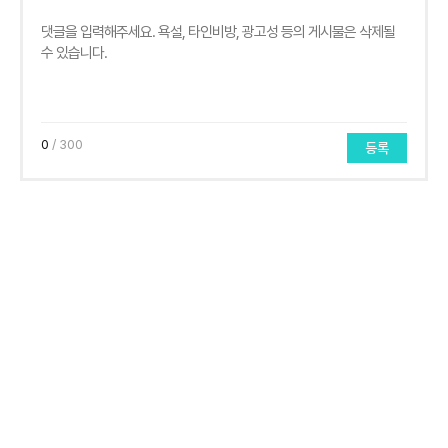
0
/ 300
등록