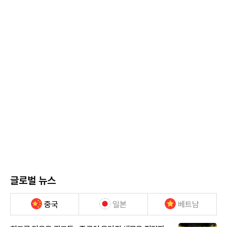
글로벌 뉴스
중국
일본
베트남