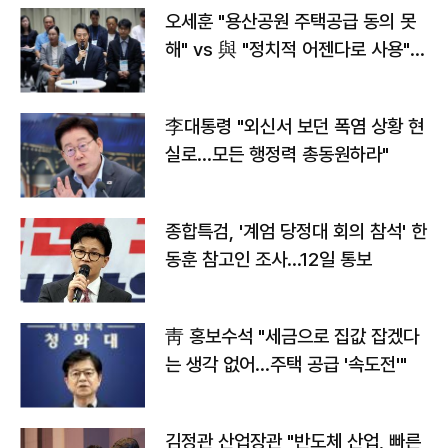
오세훈 "용산공원 주택공급 동의 못
해" vs 與 "정치적 어젠다로 사용"
맞불
李대통령 "외신서 보던 폭염 상황 현
실로…모든 행정력 총동원하라"
종합특검, '계엄 당정대 회의 참석' 한
동훈 참고인 조사...12일 통보
靑 홍보수석 "세금으로 집값 잡겠다
는 생각 없어…주택 공급 '속도전'"
김정관 산업장관 "반도체 산업, 빠른