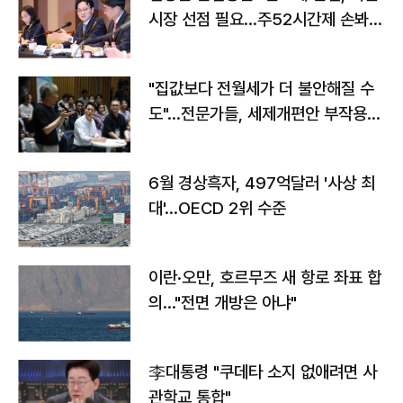
시장 선점 필요…주52시간제 손봐
야"
"집값보다 전월세가 더 불안해질 수
도"…전문가들, 세제개편안 부작용
우려
6월 경상흑자, 497억달러 '사상 최
대'…OECD 2위 수준
이란·오만, 호르무즈 새 항로 좌표 합
의…"전면 개방은 아냐"
李대통령 "쿠데타 소지 없애려면 사
관학교 통합"