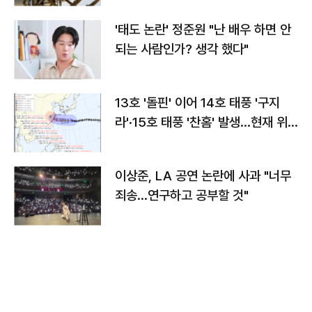
'태도 논란' 정준원 "난 배우 하면 안
되는 사람인가? 생각 했다"
13호 '돌핀' 이어 14호 태풍 '구지
라'·15호 태풍 '찬홈' 발생…현재 위
치와 이동경로는?
이상준, LA 공연 논란에 사과 "너무
죄송…연구하고 공부할 것"