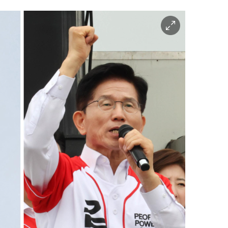
이
미
지
확
대