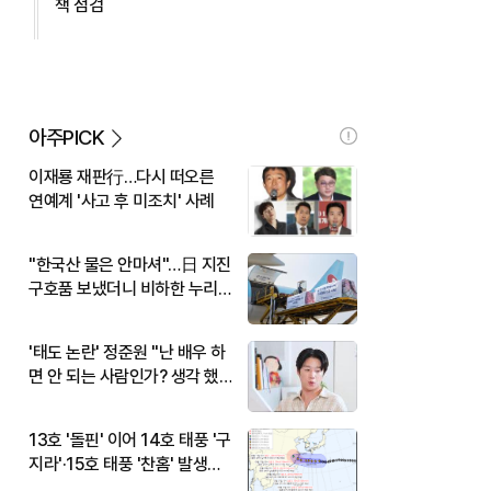
책 점검
아주PICK
이재룡 재판行…다시 떠오른
연예계 '사고 후 미조치' 사례
"한국산 물은 안마셔"…日 지진
구호품 보냈더니 비하한 누리
꾼
'태도 논란' 정준원 "난 배우 하
면 안 되는 사람인가? 생각 했
다"
13호 '돌핀' 이어 14호 태풍 '구
지라'·15호 태풍 '찬홈' 발생…
현재 위치와 이동경로는?