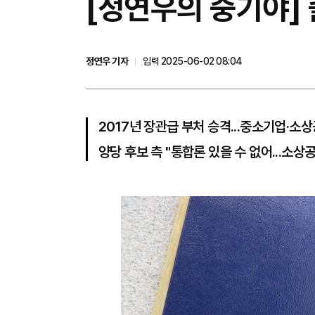
[정연우의 중기야]
정연우 기자
입력 2025-06-02 08:04
2017년 장관급 부처 승격...중소기업·소
양당 후보 측 "통합론 있을 수 없어...소상