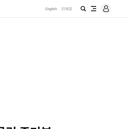
로
English
日本語
그
검
전
인
색
체
메
뉴