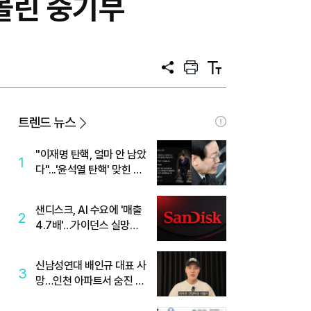
내몰린 중기부
공
프
텍
유
린
스
트
트
크
기
트렌드 뉴스
"이재명 탄핵, 얼마 안 남았
1
다"...'윤석열 탄핵' 맞힌 무
당, '성지글' 등장
샌디스크, AI 수요에 '매출
2
4.7배'…가이던스 실망에
'주가는 하락'
신남성연대 배인규 대표 사
3
망…인천 아파트서 숨진 채
발견