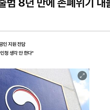
 출범 8년 만에 존폐위기 
상공인 지원 전담
공인청 생각 안 한다"
이
미
지
확
대