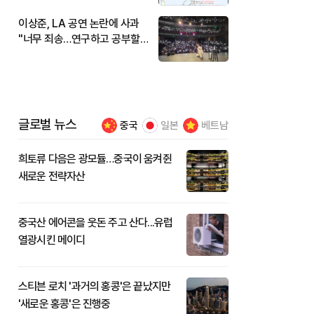
이상준, LA 공연 논란에 사과
"너무 죄송…연구하고 공부할
것"
글로벌 뉴스
중국
일본
베트남
희토류 다음은 광모듈…중국이 움켜쥔
새로운 전략자산
중국산 에어콘을 웃돈 주고 산다...유럽
열광시킨 메이디
스티븐 로치 '과거의 홍콩'은 끝났지만
'새로운 홍콩'은 진행중