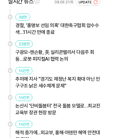
실시간 뉴스
08.06 21:15
UPDATE
3분전
경찰, '홍명보 선임 의혹' 대한축구협회 압수수
색…11시간 만에 종료
22분전
구광모-젠슨황, 美 실리콘밸리서 다음주 회
동…로봇·피지컬AI 협력 논의
1시간전
추미애 지사 "경기도 재정난 복지 확대 아닌 인
구구조·낡은 세수체계 문제"
1시간전
논산시 '단비돌봄터' 전국 돌봄 모델로…최교진
교육부 장관 현장 방문
1시간전
해적 증가에...외교부, 홍해·아덴만 해역 안전대