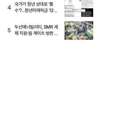
국가가 청년 상대로 '통
4
수'?...청년미래적금 12%
준다더니 "응, 오류야"
두산에너빌리티, SMR 세
5
제 지원·빌 게이츠 방한 기
대에 5%대 강세