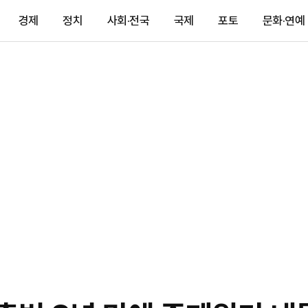
경제
정치
사회·전국
국제
포토
문화·연예