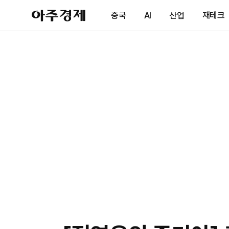
아
중국
AI
산업
재테크
주
경
제