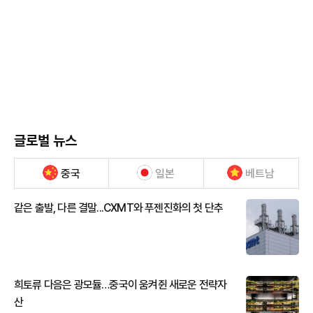
글로벌 뉴스
중국
일본
베트남
같은 출발, 다른 결말...CXMT와 푸젠진화의 첫 단추
희토류 다음은 광모듈…중국이 움켜쥔 새로운 전략자
산