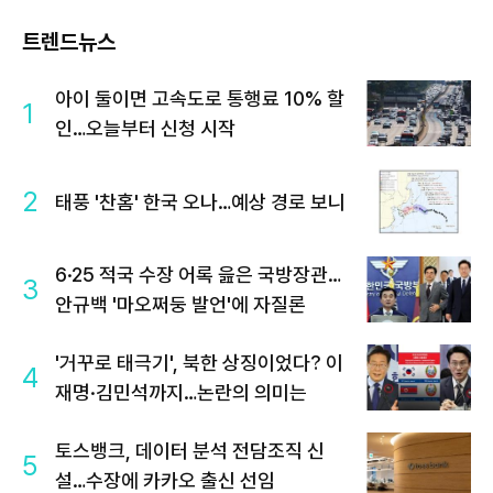
트렌드뉴스
아이 둘이면 고속도로 통행료 10% 할
1
인…오늘부터 신청 시작
2
태풍 '찬홈' 한국 오나…예상 경로 보니
6·25 적국 수장 어록 읊은 국방장관…
3
안규백 '마오쩌둥 발언'에 자질론
'거꾸로 태극기', 북한 상징이었다? 이
4
재명·김민석까지…논란의 의미는
토스뱅크, 데이터 분석 전담조직 신
5
설…수장에 카카오 출신 선임