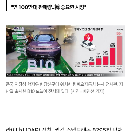
"연 100만대 판매량..韓 중요한 시장"
중국 저장성 항저우 빈장신구에 위치한 링파오자동차 본사 전시관. 지
난달 출시한 B10 모델이 전시돼 있다. [사진=배인선 기자]
라이다(LiDAR) 장착, 퀄컴 스냅드래곤 8295칩 탑재,