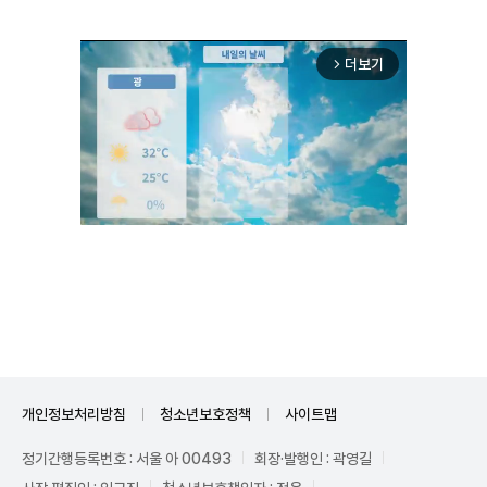
더보기
arrow_forward_ios
Unmute
개인정보처리방침
청소년보호정책
사이트맵
정기간행등록번호 : 서울 아 00493
회장·발행인 : 곽영길