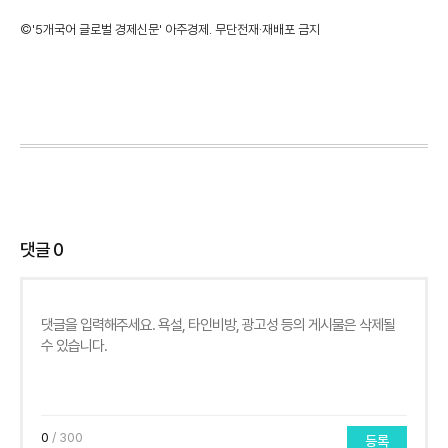
©'5개국어 글로벌 경제신문' 아주경제. 무단전재·재배포 금지
댓글
0
0
/ 300
등록