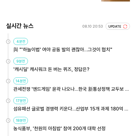
실시간 뉴스
08.10 20:53
UPDATE
4분전
與 "'하늘이법' 여야 공동 발의 괜찮아…그것이 협치"
9분전
'캐시딜' 캐시워크 돈 버는 퀴즈, 정답은?
14분전
관세전쟁 '엔드게임' 윤곽 나오나…한국 新통상정책 교두보 활
용해야
17분전
섬유패션 글로벌 경쟁력 키운다…산업부 15개 과제 180억 지
원
18분전
농식품부, '천원의 아침밥' 참여 200개 대학 선정