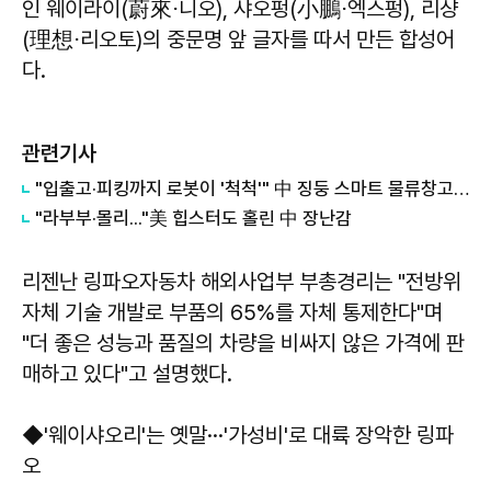
인 웨이라이(蔚來⋅니오), 샤오펑(小鵬⋅엑스펑), 리샹
(理想⋅리오토)의 중문명 앞 글자를 따서 만든 합성어
다.
관련기사
"입출고·피킹까지 로봇이 '척척'" 中 징둥 스마트 물류창고 가보니
"라부부·몰리..."美 힙스터도 홀린 中 장난감
리젠난 링파오자동차 해외사업부 부총경리는 "전방위
자체 기술 개발로 부품의 65%를 자체 통제한다"며
"더 좋은 성능과 품질의 차량을 비싸지 않은 가격에 판
매하고 있다"고 설명했다.
◆'웨이샤오리'는 옛말···'가성비'로 대륙 장악한 링파
오