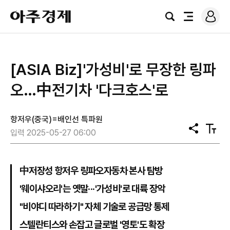
로
아
그
검
전
주
인
색
체
경
메
제
뉴
[ASIA Biz]'가성비'로 무장한 링파
오…中전기차 '다크호스'로
항저우(중국)=배인선 특파원
공
텍
입력 2025-05-27 06:00
유
스
트
크
기
中저장성 항저우 링파오자동차 본사 탐방
'웨이샤오리'는 옛말···'가성비'로 대륙 장악
"비야디 따라하기" 자체 기술로 공급망 통제
스텔란티스와 손잡고 글로벌 '영토'도 확장