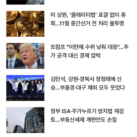
미 상원, '클래리티법' 표결 없이 휴
회…11월 중간선거 전 처리 불투명
트럼프 "이란에 수위 낮춰 대응"…추
가 공격 대신 경제 압박
김민석, 강원·경북서 정청래에 신
승…부울경·대구 제외 모두 웃었다
정부 ISA·주가누르기 방지법 재검
토…부동산세제 개편안도 손질