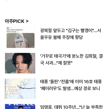
아주PICK >
광복절 앞두고 "김구는 빨갱이"…서
울우유 불매 주장에 황당
'거꾸로 태극기'에 분노한 김희철, 결
국 사과…"제 잘못"
태풍 '돌핀'·'찬홈'에 이어 16호 태풍
'페이러우'도 발생…예상 경로 보니
임영웅, 데뷔 10주년…"난 늘 부족한