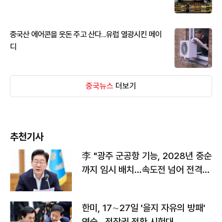
중국산 에어콘을 웃돈 주고 산다...유럽 열광시킨 메이
디
중국뉴스
더보기
추천기사
李 "광주 군공항 기능, 2028년 중순
까지 임시 배치…속도전 넘어 전격
전"
한미, 17∼27일 '을지 자유의 방패'
연습…전작권 전환 시험대