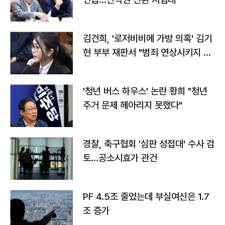
김건희, '로저비비에 가방 의혹' 김기
현 부부 재판서 "범죄 연상시키지 말
라"
'청년 버스 하우스' 논란 황희 "청년
주거 문제 헤아리지 못했다"
경찰, 축구협회 '심판 성접대' 수사 검
토…공소시효가 관건
PF 4.5조 줄었는데 부실여신은 1.7
조 증가