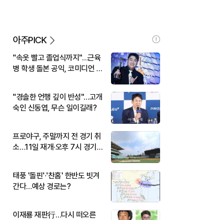
아주PICK
"속옷 빨고 졸업식까지"…근육
병 학생 돌본 공익, 코미디언 김
규원이었다
"경솔한 언행 깊이 반성"…고개
숙인 신동엽, 무슨 일이길래?
프로야구, 주말까지 전 경기 취
소…11일 재개·오후 7시 경기
시작
태풍 '돌핀'·'찬홈' 한반도 빗겨
간다…예상 경로는?
이재룡 재판行…다시 떠오른