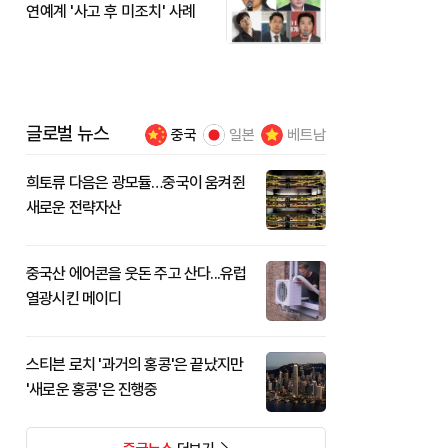
연예계 '사고 후 미조치' 사례
글로벌 뉴스
중국
일본
베트남
희토류 다음은 광모듈…중국이 움켜쥔
새로운 전략자산
중국산 에어콘을 웃돈 주고 산다...유럽
열광시킨 메이디
스티븐 로치 '과거의 홍콩'은 끝났지만
'새로운 홍콩'은 진행중