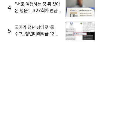
"서울 여행하는 꿈 뒤 찾아
4
온 행운"…327회차 연금
복권720+ 당첨번호조회
주목
국가가 청년 상대로 '통
5
수'?...청년미래적금 12%
준다더니 "응, 오류야"