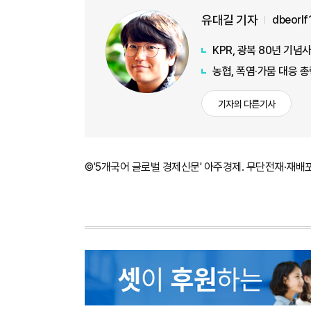
유대길 기자
dbeorl
KPR, 광복 80년 기
농협, 폭염·가뭄 대응 
기자의 다른기사
©'5개국어 글로벌 경제신문' 아주경제. 무단전재·재배