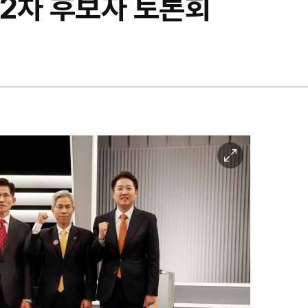
 2차 후보자 토론회
이
미
지
확
대