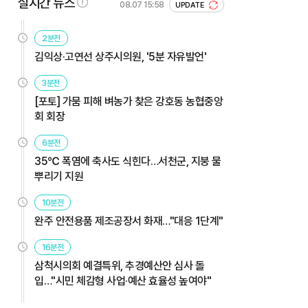
실시간 뉴스
08.07 15:58
UPDATE
2분전
김익상·고연선 상주시의원, '5분 자유발언'
3분전
[포토] 가뭄 피해 벼농가 찾은 강호동 농협중앙
회 회장
6분전
35℃ 폭염에 축사도 식힌다…서천군, 지붕 물
뿌리기 지원
10분전
완주 안전용품 제조공장서 화재…"대응 1단계"
16분전
삼척시의회 예결특위, 추경예산안 심사 돌
입…"시민 체감형 사업·예산 효율성 높여야"