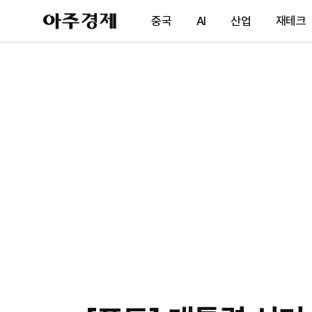
아
중국
AI
산업
재테크
주
경
제