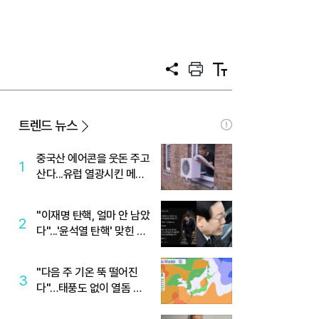
공
프
텍
유
린
스
트
트
크
기
트렌드 뉴스
중국산 에어콘을 웃돈 주고
1
산다...유럽 열광시킨 메이
디
"이재명 탄핵, 얼마 안 남았
2
다"...'윤석열 탄핵' 맞힌 무
당, '성지글' 등장
"다음 주 기온 뚝 떨어진
3
다"…태풍도 없이 열돔 박
살 낸 '이것'