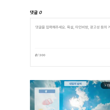
댓글
0
0
/ 300
더
arrow_forward_ios