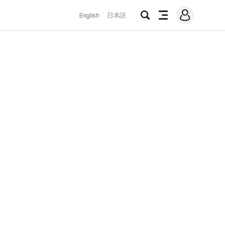
로
English
日本語
그
검
전
인
색
체
메
뉴