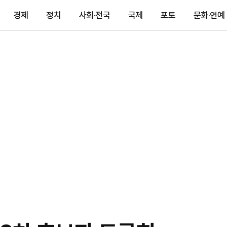
경제
정치
사회·전국
국제
포토
문화·연예