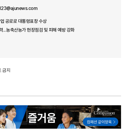
f123@ajunews.com
념사업 공로로 대통령표창 수상
총력...농축산농가 현장점검 및 피해 예방 강화
포 금지