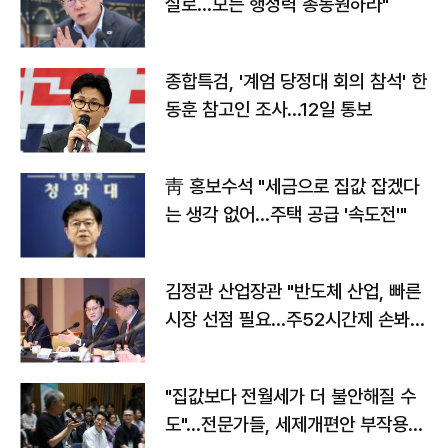
실로…모든 행정력 총동원하라"
종합특검, '계엄 당정대 회의 참석' 한
동훈 참고인 조사...12일 통보
靑 홍보수석 "세금으로 집값 잡겠다
는 생각 없어…주택 공급 '속도전'"
김정관 산업장관 "반도체 산업, 빠른
시장 선점 필요…주52시간제 손봐
야"
"집값보다 전월세가 더 불안해질 수
도"…전문가들, 세제개편안 부작용