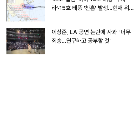
라'·15호 태풍 '찬홈' 발생…현재 위
치와 이동경로는?
이상준, LA 공연 논란에 사과 "너무
죄송…연구하고 공부할 것"