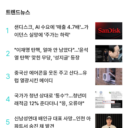
트렌드뉴스
샌디스크, AI 수요에 '매출 4.7배'…가
1
이던스 실망에 '주가는 하락'
"이재명 탄핵, 얼마 안 남았다"...'윤석
2
열 탄핵' 맞힌 무당, '성지글' 등장
중국산 에어콘을 웃돈 주고 산다...유
3
럽 열광시킨 메이디
국가가 청년 상대로 '통수'?...청년미
4
래적금 12% 준다더니 "응, 오류야"
신남성연대 배인규 대표 사망…인천 아
5
파트서 숨진 채 발견