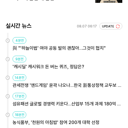
실시간 뉴스
08.07 06:17
UPDATE
4분전
與 "'하늘이법' 여야 공동 발의 괜찮아…그것이 협치"
9분전
'캐시딜' 캐시워크 돈 버는 퀴즈, 정답은?
14분전
관세전쟁 '엔드게임' 윤곽 나오나…한국 新통상정책 교두보 활
용해야
17분전
섬유패션 글로벌 경쟁력 키운다…산업부 15개 과제 180억 지
원
18분전
농식품부, '천원의 아침밥' 참여 200개 대학 선정