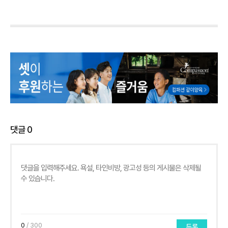
댓글
0
0
/ 300
등록