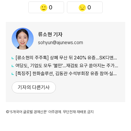
0
0
류소현 기자
sohyun@ajunews.com
[류소현의 주주톡] 상폐 무산 뒤 240% 유증…SK디앤디는 주주를 설득했나?
여당도, 기업도 모두 '불만'...재검토 요구 쏟아지는 주가누르기 방지 세제개편안
[특징주] 한화솔루션, 김동관 수석부회장 유증 참여·실적 개선 기대에 16% 강세
기자의 다른기사
©'5개국어 글로벌 경제신문' 아주경제. 무단전재·재배포 금지