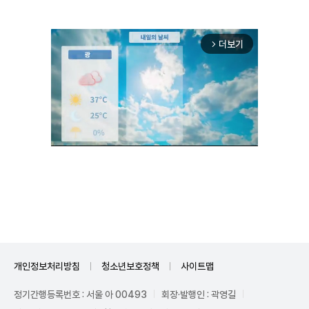
더보기
arrow_forward_ios
Unmute
개인정보처리방침
청소년보호정책
사이트맵
정기간행등록번호 : 서울 아 00493
회장·발행인 : 곽영길