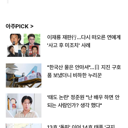
아주PICK >
이재룡 재판行…다시 떠오른 연예계
'사고 후 미조치' 사례
"한국산 물은 안마셔"…日 지진 구호
품 보냈더니 비하한 누리꾼
'태도 논란' 정준원 "난 배우 하면 안
되는 사람인가? 생각 했다"
13호 '돌핀' 이어 14호 태풍 '구지