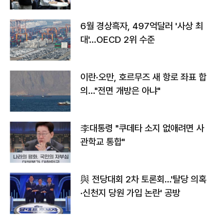
우려
6월 경상흑자, 497억달러 '사상 최
대'…OECD 2위 수준
이란·오만, 호르무즈 새 항로 좌표 합
의…"전면 개방은 아냐"
李대통령 "쿠데타 소지 없애려면 사
관학교 통합"
與 전당대회 2차 토론회…'탈당 의혹
·신천지 당원 가입 논란' 공방