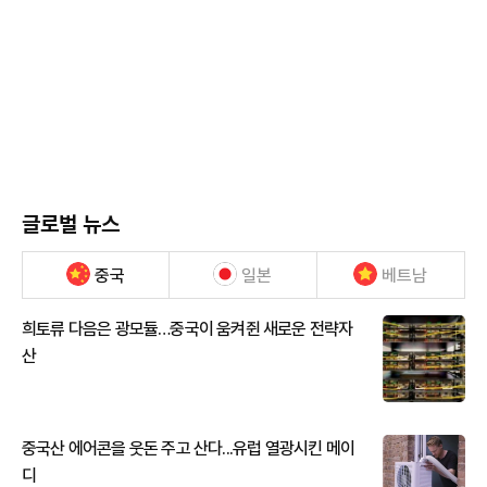
글로벌 뉴스
중국
일본
베트남
희토류 다음은 광모듈…중국이 움켜쥔 새로운 전략자
산
중국산 에어콘을 웃돈 주고 산다...유럽 열광시킨 메이
디