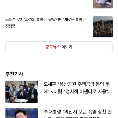
스티븐 로치 '과거의 홍콩'은 끝났지만 '새로운 홍콩'은
진행중
중국뉴스
더보기
추천기사
오세훈 "용산공원 주택공급 동의 못
해" vs 與 "정치적 어젠다로 사용"
맞불
李대통령 "외신서 보던 폭염 상황 현