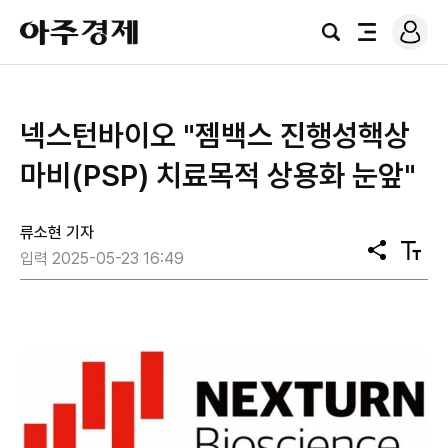
로
아
그
검
전
주
인
색
체
경
메
제
뉴
넥스턴바이오 "젬백스 진행성핵상
마비(PSP) 치료목적 상용화 눈앞"
류소현 기자
공
텍
입력 2025-05-23 16:49
유
스
트
크
기