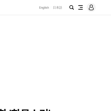
로
English
日本語
그
검
전
인
색
체
메
뉴