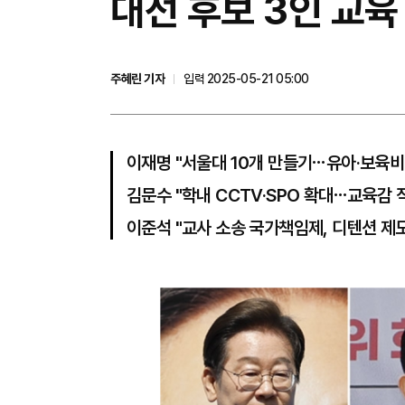
대선 후보 3인 교육
주혜린 기자
입력 2025-05-21 05:00
이재명 "서울대 10개 만들기⋯유아·보육비
김문수 "학내 CCTV·SPO 확대⋯교육감 
이준석 "교사 소송 국가책임제, 디텐션 제도