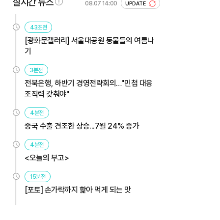
실시간 뉴스
08.07 14:00
UPDATE
43초전
[광화문갤러리] 서울대공원 동물들의 여름나
기
3분전
전북은행, 하반기 경영전략회의…"민첩 대응
조직력 갖춰야"
4분전
중국 수출 견조한 상승...7월 24% 증가
4분전
<오늘의 부고>
15분전
[포토] 손가락까지 핥아 먹게 되는 맛