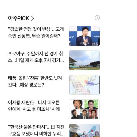
아주PICK
"경솔한 언행 깊이 반성"…고개
숙인 신동엽, 무슨 일이길래?
프로야구, 주말까지 전 경기 취
소…11일 재개·오후 7시 경기
시작
태풍 '돌핀'·'찬홈' 한반도 빗겨
간다…예상 경로는?
이재룡 재판行…다시 떠오른
연예계 '사고 후 미조치' 사례
"한국산 물은 안마셔"…日 지진
구호품 보냈더니 비하한 누리