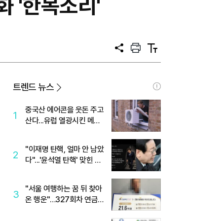
 '한목소리'
공
프
텍
유
린
스
트
트
크
기
트렌드 뉴스
중국산 에어콘을 웃돈 주고
1
산다...유럽 열광시킨 메이
디
"이재명 탄핵, 얼마 안 남았
2
다"...'윤석열 탄핵' 맞힌 무
당, '성지글' 등장
"서울 여행하는 꿈 뒤 찾아
3
온 행운"…327회차 연금
복권720+ 당첨번호조회