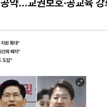
 공약…교권보호·공교육 강화
 지원 확대"
직선제 폐지"
 도입"
이
미
지
확