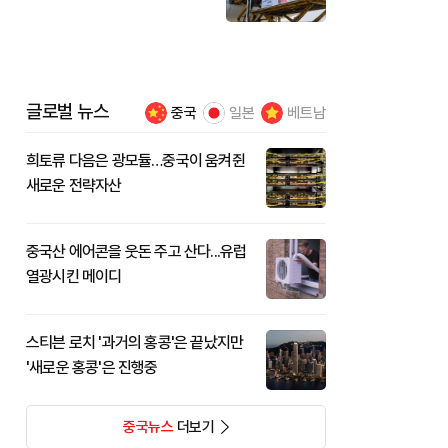
꾼
글로벌 뉴스
중국
일본
베트남
희토류 다음은 광모듈…중국이 움켜쥔
새로운 전략자산
중국산 에어콘을 웃돈 주고 산다...유럽
열광시킨 메이디
스티븐 로치 '과거의 홍콩'은 끝났지만
'새로운 홍콩'은 진행중
중국뉴스
더보기