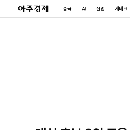
아
중국
AI
산업
재테크
주
경
제