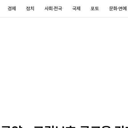
경제
정치
사회·전국
국제
포토
문화·연예