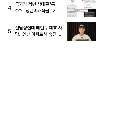
주목
국가가 청년 상대로 '통
4
수'?...청년미래적금 12%
준다더니 "응, 오류야"
신남성연대 배인규 대표 사
5
망…인천 아파트서 숨진 채
발견