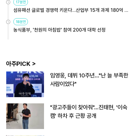
17분전
섬유패션 글로벌 경쟁력 키운다…산업부 15개 과제 180억 지
원
18분전
농식품부, '천원의 아침밥' 참여 200개 대학 선정
아주PICK >
임영웅, 데뷔 10주년…"난 늘 부족한
사람이었다"
"광고주들이 찾아줘"…진태현, '이숙
캠' 하차 후 근황 공개