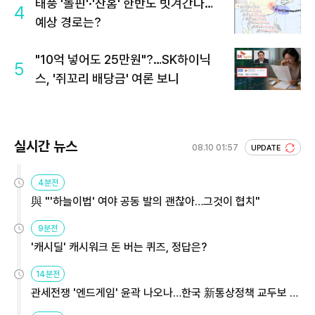
태풍 '돌핀'·'찬홈' 한반도 빗겨간다…
4
예상 경로는?
"10억 넣어도 25만원"?…SK하이닉
5
스, '쥐꼬리 배당금' 여론 보니
실시간 뉴스
08.10 01:57
UPDATE
4분전
與 "'하늘이법' 여야 공동 발의 괜찮아…그것이 협치"
9분전
'캐시딜' 캐시워크 돈 버는 퀴즈, 정답은?
14분전
관세전쟁 '엔드게임' 윤곽 나오나…한국 新통상정책 교두보 활
용해야