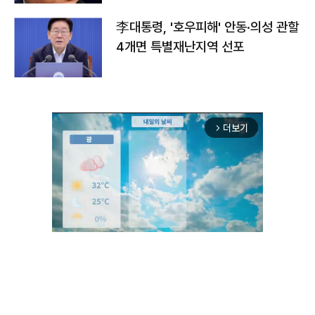
李대통령, '호우피해' 안동·의성 관할
4개면 특별재난지역 선포
더보기
arrow_forward_ios
Mute