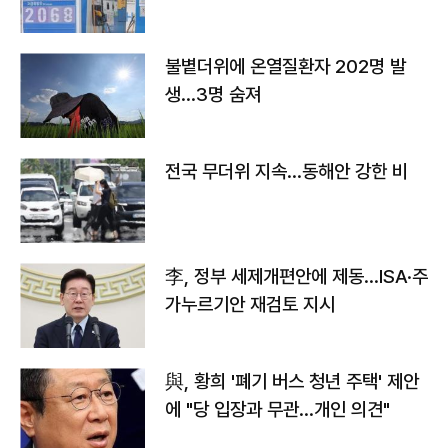
불볕더위에 온열질환자 202명 발
생…3명 숨져
전국 무더위 지속…동해안 강한 비
李, 정부 세제개편안에 제동…ISA·주
가누르기안 재검토 지시
與, 황희 '폐기 버스 청년 주택' 제안
에 "당 입장과 무관…개인 의견"