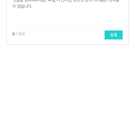
0
/ 300
등록