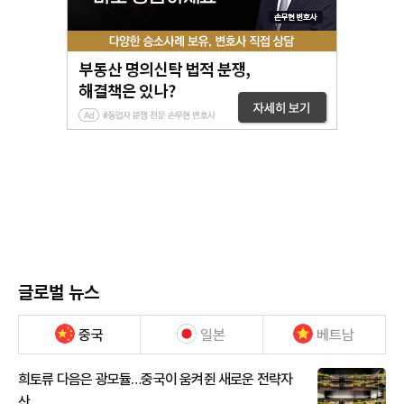
글로벌 뉴스
중국
일본
베트남
희토류 다음은 광모듈…중국이 움켜쥔 새로운 전략자
산