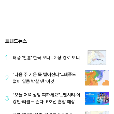
트렌드뉴스
1
태풍 '찬홈' 한국 오나…예상 경로 보니
"다음 주 기온 뚝 떨어진다"…태풍도
2
없이 열돔 박살 낸 '이것'
"오늘 저녁 상암 피하세요"…맨시티·이
3
강인·리센느 뜬다, 6호선 혼잡 예상