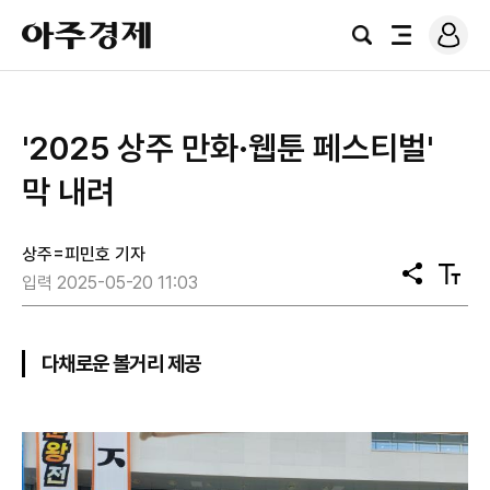
로
아
그
검
전
주
인
색
체
경
메
제
뉴
'2025 상주 만화·웹툰 페스티벌'
막 내려
상주=피민호 기자
공
텍
입력 2025-05-20 11:03
유
스
트
크
기
다채로운 볼거리 제공