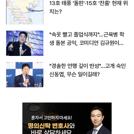
13호 태풍 '돌핀'·15호 '찬홈' 현재 위
치는?
"속옷 빨고 졸업식까지"…근육병 학
생 돌본 공익, 코미디언 김규원이었
다
"경솔한 언행 깊이 반성"…고개 숙인
신동엽, 무슨 일이길래?