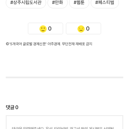
#상주시립도서관
#만화
#웹툰
#페스티벌
0
0
©'5개국어 글로벌 경제신문' 아주경제. 무단전재·재배포 금지
댓글
0