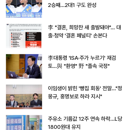
2승째…2대1 구도 완성
李 "결혼, 희망찬 새 출발돼야"… 대
출·청약 '결혼 페널티' 손본다
李대통령 'ISA·주가 누르기' 재검
토…與 "환영" 野 "졸속 국정"
이임생이 밝힌 '빵집 회동' 전말…"정
몽규, 홍명보로 하라 지시"
주유소 기름값 12주 연속 하락…L당
1800원대 유지