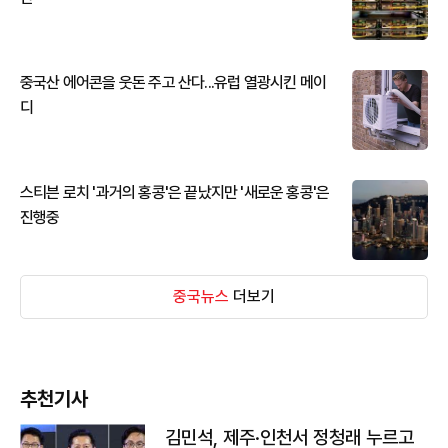
중국산 에어콘을 웃돈 주고 산다...유럽 열광시킨 메이
디
스티븐 로치 '과거의 홍콩'은 끝났지만 '새로운 홍콩'은
진행중
중국뉴스
더보기
추천기사
김민석, 제주·인천서 정청래 누르고