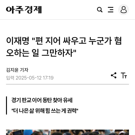
로
아
그
검
전
주
인
색
체
경
메
제
뉴
이재명 "편 지어 싸우고 누군가 혐
오하는 일 그만하자"
김지윤 기자
공
텍
입력 2025-05-12 17:19
유
스
트
크
기
경기 판교 이어 동탄 찾아 유세
"더 나은 삶 위해 힘 쓰는 게 권력"