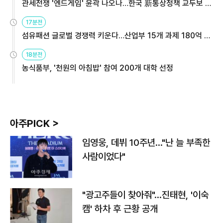
관세전쟁 '엔드게임' 윤곽 나오나…한국 新통상정책 교두보 활
용해야
17분전
섬유패션 글로벌 경쟁력 키운다…산업부 15개 과제 180억 지
원
18분전
농식품부, '천원의 아침밥' 참여 200개 대학 선정
아주PICK >
임영웅, 데뷔 10주년…"난 늘 부족한
사람이었다"
"광고주들이 찾아줘"…진태현, '이숙
캠' 하차 후 근황 공개