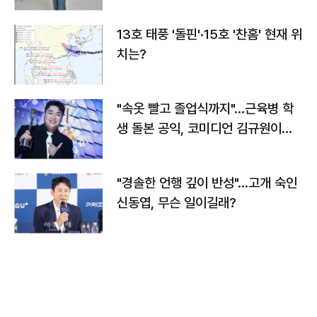
13호 태풍 '돌핀'·15호 '찬홈' 현재 위
치는?
"속옷 빨고 졸업식까지"…근육병 학
생 돌본 공익, 코미디언 김규원이었
다
"경솔한 언행 깊이 반성"…고개 숙인
신동엽, 무슨 일이길래?