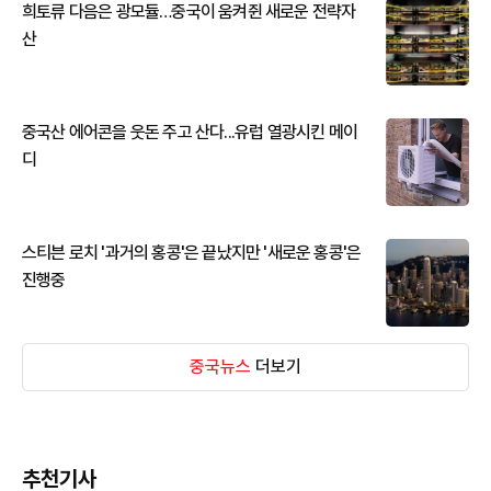
희토류 다음은 광모듈…중국이 움켜쥔 새로운 전략자
산
중국산 에어콘을 웃돈 주고 산다...유럽 열광시킨 메이
디
스티븐 로치 '과거의 홍콩'은 끝났지만 '새로운 홍콩'은
진행중
중국뉴스
더보기
추천기사