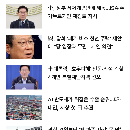
李, 정부 세제개편안에 제동…ISA·주
가누르기안 재검토 지시
與, 황희 '폐기 버스 청년 주택' 제안
에 "당 입장과 무관…개인 의견"
李대통령, '호우피해' 안동·의성 관할
4개면 특별재난지역 선포
AI 반도체가 뒤집은 수출 순위…韓·
대만, 사상 첫 日 추월
경찰, 9월부터 '제 가족 사건' 못 맡는