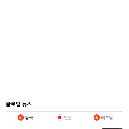
글로벌 뉴스
중국
일본
베트남