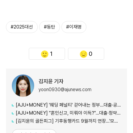
#2025대선
#동탄
#이재명
1
0
김지윤 기자
yoon0930@ajunews.com
[AJU+MONEY] '웨딩 페널티' 걷어내는 정부…대출·공공임대 불이익 줄인다
[AJU+MONEY] "혼인신고, 미뤄야 이득?"…대출·청약·세금 따져보니
[김지윤의 골든피그] 기후동행카드 9월까지 연장…'모두의카드' 갈아탈 땐 혜택 따져야