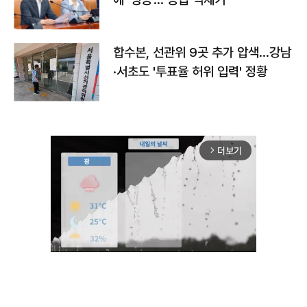
합수본, 선관위 9곳 추가 압색…강남
·서초도 '투표율 허위 입력' 정황
더보기
arrow_forward_ios
Mute