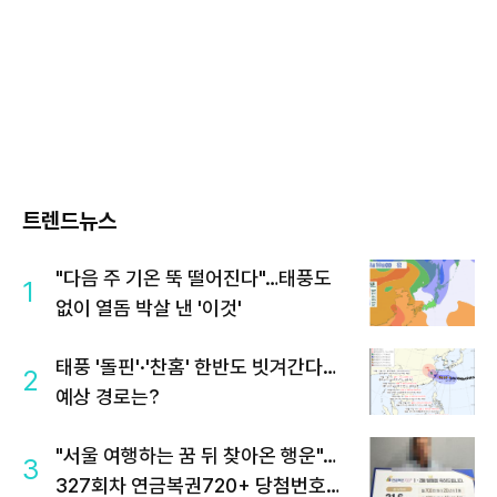
트렌드뉴스
"다음 주 기온 뚝 떨어진다"…태풍도
1
없이 열돔 박살 낸 '이것'
태풍 '돌핀'·'찬홈' 한반도 빗겨간다…
2
예상 경로는?
"서울 여행하는 꿈 뒤 찾아온 행운"…
3
327회차 연금복권720+ 당첨번호조