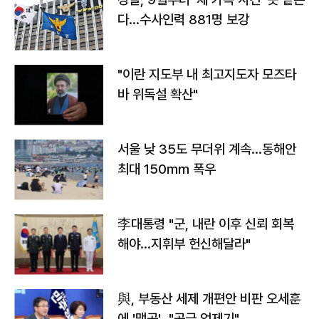
다…수사인력 881명 보강
"이란 지도부 내 최고지도자 모즈타
바 위독설 확산"
서울 낮 35도 무더위 계속…동해안
최대 150㎜ 폭우
李대통령 "군, 내란 이후 신뢰 회복
해야…지휘부 헌신해달라"
與, 부동산 세제 개편안 비판 오세훈
에 '맹공'…"공급 억제기"