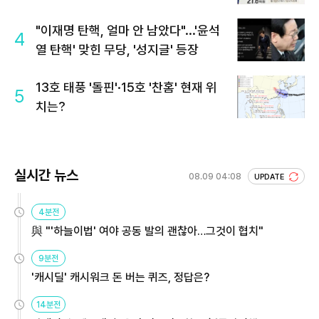
회 주목
"이재명 탄핵, 얼마 안 남았다"...'윤석
4
열 탄핵' 맞힌 무당, '성지글' 등장
13호 태풍 '돌핀'·15호 '찬홈' 현재 위
5
치는?
실시간 뉴스
08.09 04:08
UPDATE
4분전
與 "'하늘이법' 여야 공동 발의 괜찮아…그것이 협치"
9분전
'캐시딜' 캐시워크 돈 버는 퀴즈, 정답은?
14분전