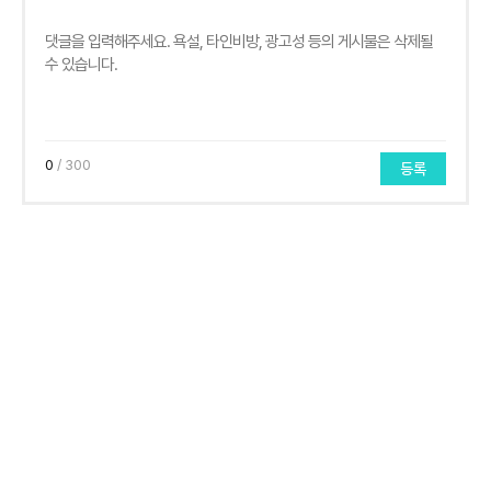
0
/ 300
등록