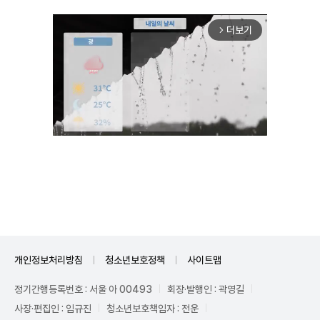
더보기
arrow_forward_ios
Mute
개인정보처리방침
청소년보호정책
사이트맵
정기간행등록번호 : 서울 아 00493
회장·발행인 : 곽영길
사장·편집인 : 임규진
청소년보호책임자 : 전운