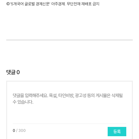
©'5개국어 글로벌 경제신문' 아주경제. 무단전재·재배포 금지
댓글
0
0
/ 300
등록