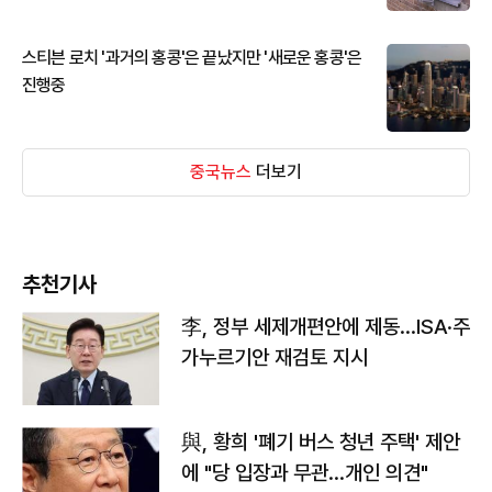
스티븐 로치 '과거의 홍콩'은 끝났지만 '새로운 홍콩'은
진행중
중국뉴스
더보기
추천기사
李, 정부 세제개편안에 제동…ISA·주
가누르기안 재검토 지시
與, 황희 '폐기 버스 청년 주택' 제안
에 "당 입장과 무관…개인 의견"