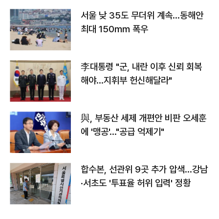
서울 낮 35도 무더위 계속…동해안
최대 150㎜ 폭우
李대통령 "군, 내란 이후 신뢰 회복
해야…지휘부 헌신해달라"
與, 부동산 세제 개편안 비판 오세훈
에 '맹공'…"공급 억제기"
합수본, 선관위 9곳 추가 압색…강남
·서초도 '투표율 허위 입력' 정황