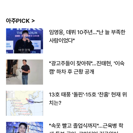
아주PICK >
임영웅, 데뷔 10주년…"난 늘 부족한
사람이었다"
"광고주들이 찾아줘"…진태현, '이숙
캠' 하차 후 근황 공개
13호 태풍 '돌핀'·15호 '찬홈' 현재 위
치는?
"속옷 빨고 졸업식까지"…근육병 학