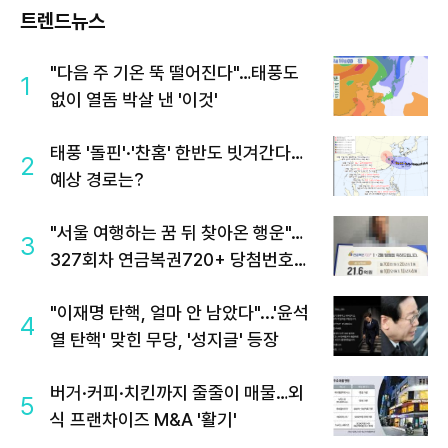
트렌드뉴스
"다음 주 기온 뚝 떨어진다"…태풍도
1
없이 열돔 박살 낸 '이것'
태풍 '돌핀'·'찬홈' 한반도 빗겨간다…
2
예상 경로는?
"서울 여행하는 꿈 뒤 찾아온 행운"…
3
327회차 연금복권720+ 당첨번호조
회 주목
"이재명 탄핵, 얼마 안 남았다"...'윤석
4
열 탄핵' 맞힌 무당, '성지글' 등장
버거·커피·치킨까지 줄줄이 매물…외
5
식 프랜차이즈 M&A '활기'