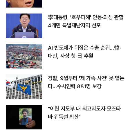
李대통령, '호우피해' 안동·의성 관할
4개면 특별재난지역 선포
AI 반도체가 뒤집은 수출 순위…韓·
대만, 사상 첫 日 추월
경찰, 9월부터 '제 가족 사건' 못 맡는
다…수사인력 881명 보강
"이란 지도부 내 최고지도자 모즈타
바 위독설 확산"