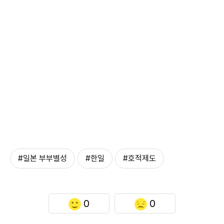
#일본 부부별성
#한일
#호적제도
0
0