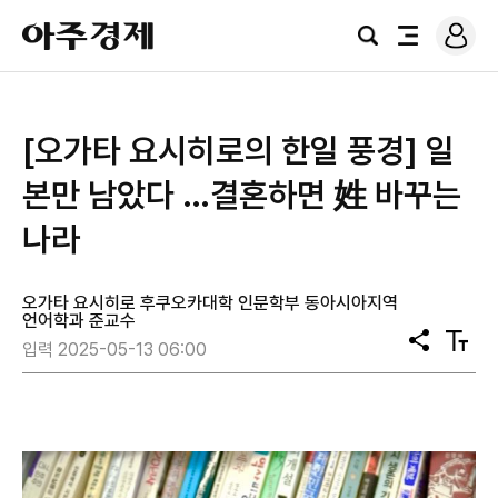
로
아
그
검
전
주
인
색
체
경
메
제
뉴
[오가타 요시히로의 한일 풍경] 일
본만 남았다 …결혼하면 姓 바꾸는
나라
오가타 요시히로 후쿠오카대학 인문학부 동아시아지역
언어학과 준교수
공
텍
입력 2025-05-13 06:00
유
스
트
크
기