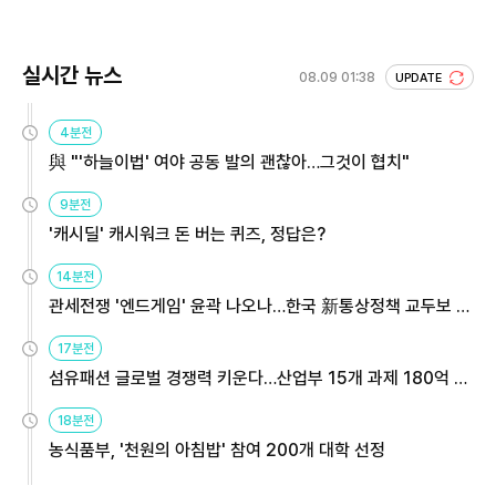
실시간 뉴스
08.09 01:38
UPDATE
4분전
與 "'하늘이법' 여야 공동 발의 괜찮아…그것이 협치"
9분전
'캐시딜' 캐시워크 돈 버는 퀴즈, 정답은?
14분전
관세전쟁 '엔드게임' 윤곽 나오나…한국 新통상정책 교두보 활
용해야
17분전
섬유패션 글로벌 경쟁력 키운다…산업부 15개 과제 180억 지
원
18분전
농식품부, '천원의 아침밥' 참여 200개 대학 선정