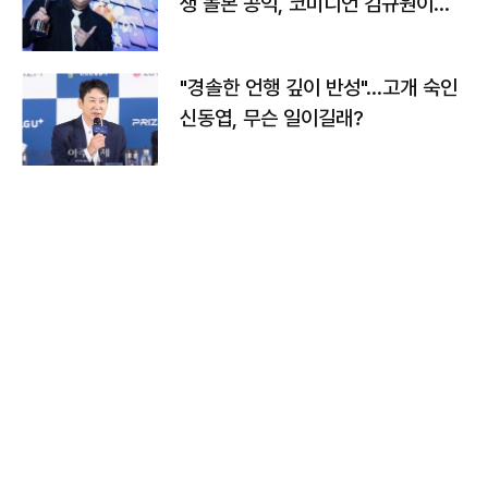
생 돌본 공익, 코미디언 김규원이었
다
"경솔한 언행 깊이 반성"…고개 숙인
신동엽, 무슨 일이길래?