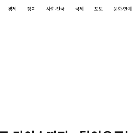
경제
정치
사회·전국
국제
포토
문화·연예