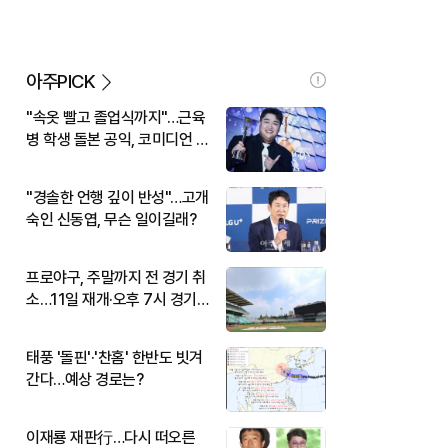
아주PICK
"속옷 빨고 졸업식까지"…근육
병 학생 돌본 공익, 코미디언 김
규원이었다
"경솔한 언행 깊이 반성"…고개
숙인 신동엽, 무슨 일이길래?
프로야구, 주말까지 전 경기 취
소…11일 재개·오후 7시 경기
시작
태풍 '돌핀'·'찬홈' 한반도 빗겨
간다…예상 경로는?
이재룡 재판行…다시 떠오른