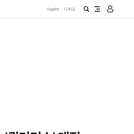
로
English
日本語
그
검
전
인
색
체
메
뉴