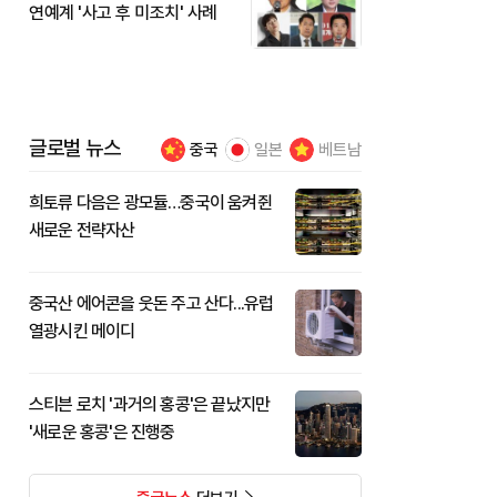
연예계 '사고 후 미조치' 사례
글로벌 뉴스
중국
일본
베트남
희토류 다음은 광모듈…중국이 움켜쥔
새로운 전략자산
중국산 에어콘을 웃돈 주고 산다...유럽
열광시킨 메이디
스티븐 로치 '과거의 홍콩'은 끝났지만
'새로운 홍콩'은 진행중