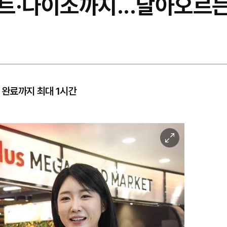
트·다이소까지...달아오르는
송 완료까지 최대 1시간
이
미
지
확
대