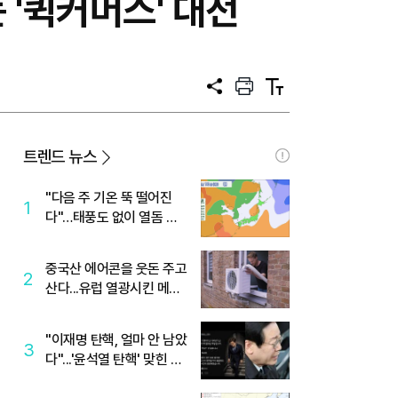
 '퀵커머스' 대전
공
프
텍
유
린
스
트
트
크
기
트렌드 뉴스
"다음 주 기온 뚝 떨어진
1
다"…태풍도 없이 열돔 박
살 낸 '이것'
중국산 에어콘을 웃돈 주고
2
산다...유럽 열광시킨 메이
디
"이재명 탄핵, 얼마 안 남았
3
다"...'윤석열 탄핵' 맞힌 무
당, '성지글' 등장