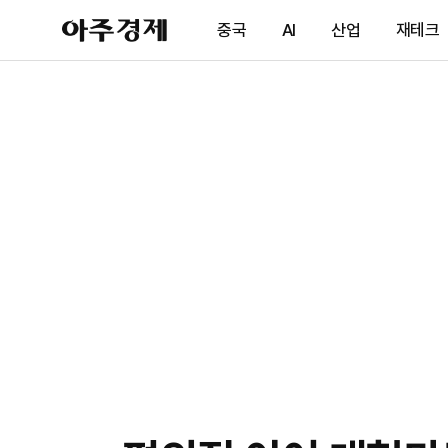
아
중국
AI
산업
재테크
주
경
제