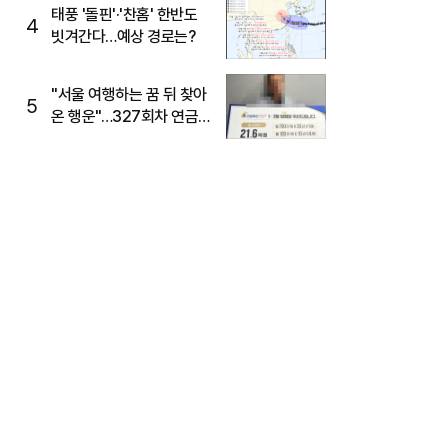
태풍 '돌핀'·'찬홈' 한반도
4
빗겨간다…예상 경로는?
"서울 여행하는 꿈 뒤 찾아
5
온 행운"…327회차 연금
복권720+ 당첨번호조회
주목