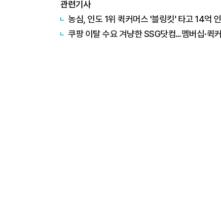
관련기사
농심, 인도 1위 퀵커머스 '블링킷' 타고 14억
쿠팡 이탈 수요 겨냥한 SSG닷컴…멤버십·퀵