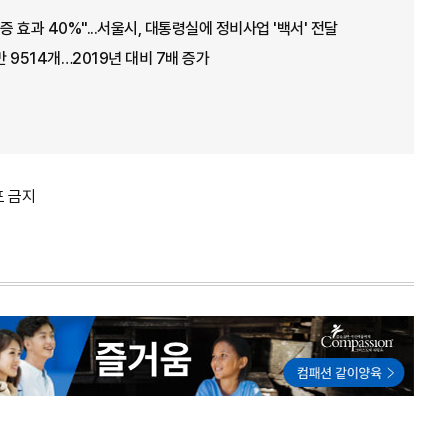
증 효과 40%"...서울시, 대통령실에 정비사업 '백서' 전달
만 9514개…2019년 대비 7배 증가
포 금지