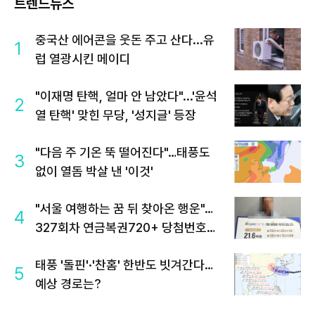
트렌드뉴스
중국산 에어콘을 웃돈 주고 산다...유
1
럽 열광시킨 메이디
"이재명 탄핵, 얼마 안 남았다"...'윤석
2
열 탄핵' 맞힌 무당, '성지글' 등장
"다음 주 기온 뚝 떨어진다"…태풍도
3
없이 열돔 박살 낸 '이것'
"서울 여행하는 꿈 뒤 찾아온 행운"…
4
327회차 연금복권720+ 당첨번호조
회 주목
태풍 '돌핀'·'찬홈' 한반도 빗겨간다…
5
예상 경로는?