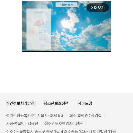
더보기
arrow_forward_ios
Unmute
개인정보처리방침
청소년보호정책
사이트맵
정기간행등록번호 : 서울 아 00493
회장·발행인 : 곽영길
사장·편집인 : 임규진
청소년보호책임자 : 전운
주소 : 서울특별시 종로구 종로 1길 42(수송동 146-1) 이마빌딩 11층