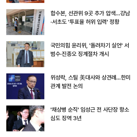
합수본, 선관위 9곳 추가 압색…강남
·서초도 '투표율 허위 입력' 정황
국민의힘 윤리위, '돌려차기 실언' 서
범수·진종오 징계절차 개시
위성락, 스틸 美대사와 상견례…한미
관계 발전 논의
'채상병 순직' 임성근 전 사단장 항소
심도 징역 3년