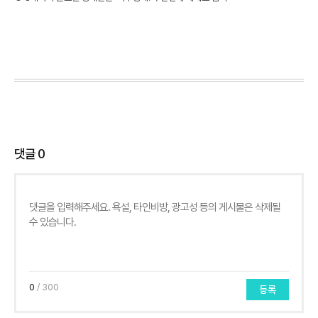
댓글
0
0
/ 300
등록