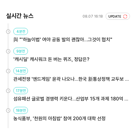
실시간 뉴스
08.07 16:18
UPDATE
4분전
與 "'하늘이법' 여야 공동 발의 괜찮아…그것이 협치"
9분전
'캐시딜' 캐시워크 돈 버는 퀴즈, 정답은?
14분전
관세전쟁 '엔드게임' 윤곽 나오나…한국 新통상정책 교두보 활
용해야
17분전
섬유패션 글로벌 경쟁력 키운다…산업부 15개 과제 180억 지
원
18분전
농식품부, '천원의 아침밥' 참여 200개 대학 선정