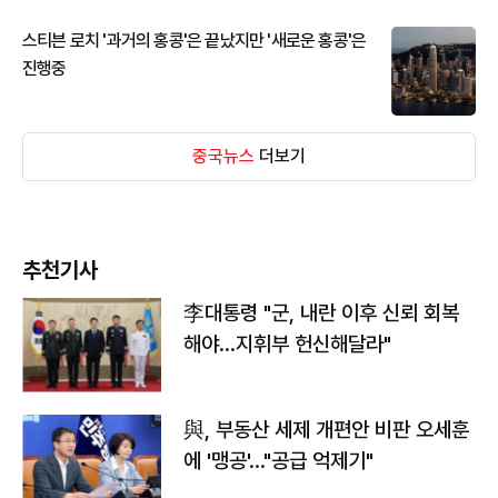
스티븐 로치 '과거의 홍콩'은 끝났지만 '새로운 홍콩'은
진행중
중국뉴스
더보기
추천기사
李대통령 "군, 내란 이후 신뢰 회복
해야…지휘부 헌신해달라"
與, 부동산 세제 개편안 비판 오세훈
에 '맹공'…"공급 억제기"