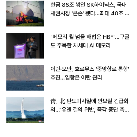
현금 88조 쌓인 SK하이닉스, 국내
채권시장 '큰손' 됐다…최대 40조 투
자
"메모리 월 넘을 해법은 HBF"…구글
도 주목한 차세대 AI 메모리
이란·오만, 호르무즈 '중앙항로 통항'
추진…입항은 이란 관리
靑, 北 탄도미사일에 안보실 긴급회
의…"유엔 결의 위반, 즉각 중단 촉
구"