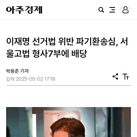
로
아
그
검
전
주
인
색
체
경
메
제
뉴
이재명 선거법 위반 파기환송심, 서
울고법 형사7부에 배당
박용준 기자
공
텍
입력 2025-05-02 17:16
유
스
트
크
기