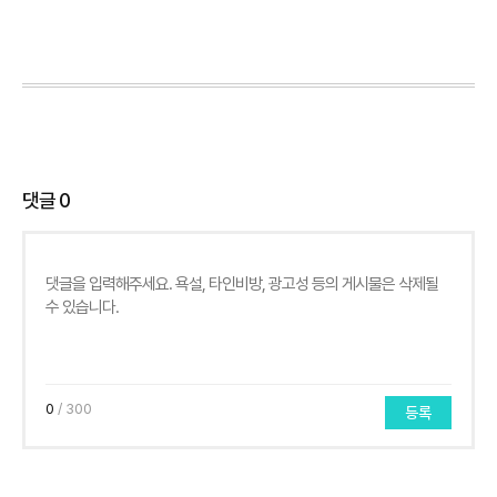
댓글
0
0
/ 300
등록