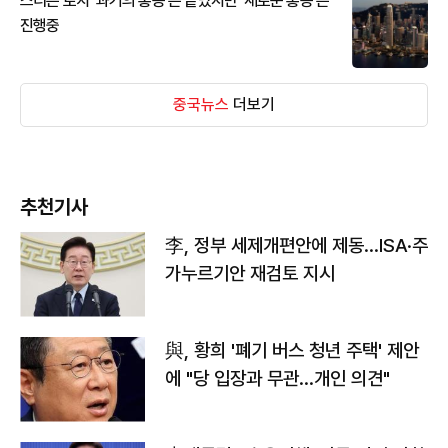
스티븐 로치 '과거의 홍콩'은 끝났지만 '새로운 홍콩'은
진행중
중국뉴스
더보기
추천기사
李, 정부 세제개편안에 제동…ISA·주
가누르기안 재검토 지시
與, 황희 '폐기 버스 청년 주택' 제안
에 "당 입장과 무관…개인 의견"