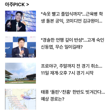
아주PICK >
"속옷 빨고 졸업식까지"…근육병 학
생 돌본 공익, 코미디언 김규원이었
다
"경솔한 언행 깊이 반성"…고개 숙인
신동엽, 무슨 일이길래?
프로야구, 주말까지 전 경기 취소…
11일 재개·오후 7시 경기 시작
태풍 '돌핀'·'찬홈' 한반도 빗겨간다…
예상 경로는?