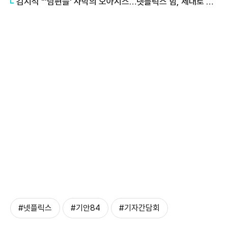
김지석 "'남편들' 사막의 오아시스…넷플릭스 힘, 제대로 맛봤죠"
#넷플릭스
#기안84
#​​​​​​​기자간담회