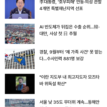
李대통령, '호우피해' 안동·의성 관할
4개면 특별재난지역 선포
AI 반도체가 뒤집은 수출 순위…韓·
대만, 사상 첫 日 추월
경찰, 9월부터 '제 가족 사건' 못 맡는
다…수사인력 881명 보강
"이란 지도부 내 최고지도자 모즈타
바 위독설 확산"
서울 낮 35도 무더위 계속…동해안