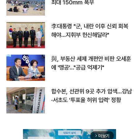
최대 150㎜ 폭우
李대통령 "군, 내란 이후 신뢰 회복
해야…지휘부 헌신해달라"
與, 부동산 세제 개편안 비판 오세훈
에 '맹공'…"공급 억제기"
합수본, 선관위 9곳 추가 압색…강남
·서초도 '투표율 허위 입력' 정황
더보기
arrow_forward_ios