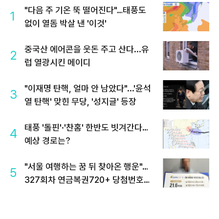
"다음 주 기온 뚝 떨어진다"…태풍도
1
없이 열돔 박살 낸 '이것'
중국산 에어콘을 웃돈 주고 산다...유
2
럽 열광시킨 메이디
"이재명 탄핵, 얼마 안 남았다"...'윤석
3
열 탄핵' 맞힌 무당, '성지글' 등장
태풍 '돌핀'·'찬홈' 한반도 빗겨간다…
4
예상 경로는?
"서울 여행하는 꿈 뒤 찾아온 행운"…
5
327회차 연금복권720+ 당첨번호조
회 주목