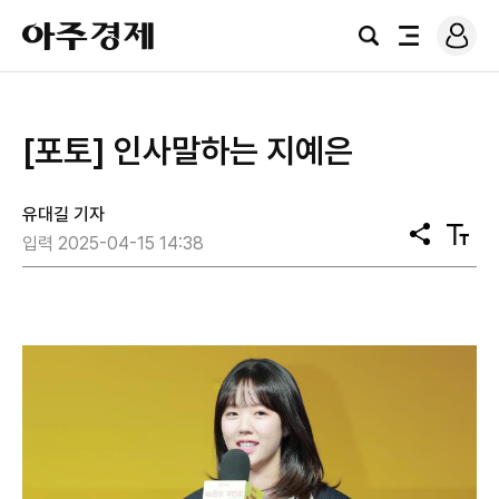
로
아
그
검
전
주
인
색
체
경
메
제
뉴
[포토] 인사말하는 지예은
유대길 기자
공
텍
입력 2025-04-15 14:38
유
스
트
크
기