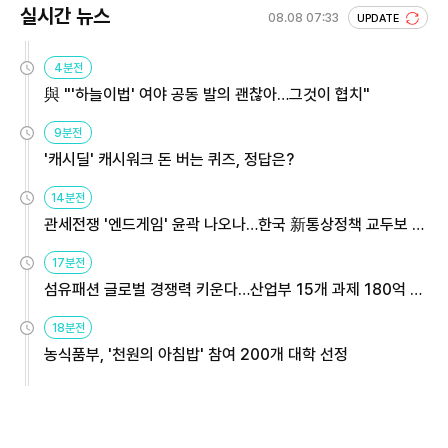
실시간 뉴스
08.08 07:33
UPDATE
4분전
與 "'하늘이법' 여야 공동 발의 괜찮아…그것이 협치"
9분전
'캐시딜' 캐시워크 돈 버는 퀴즈, 정답은?
14분전
관세전쟁 '엔드게임' 윤곽 나오나…한국 新통상정책 교두보 활
용해야
17분전
섬유패션 글로벌 경쟁력 키운다…산업부 15개 과제 180억 지
원
18분전
농식품부, '천원의 아침밥' 참여 200개 대학 선정