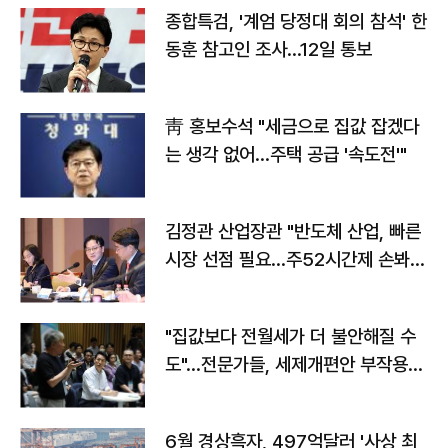
종합특검, '계엄 당정대 회의 참석' 한
동훈 참고인 조사...12일 통보
靑 홍보수석 "세금으로 집값 잡겠다
는 생각 없어…주택 공급 '속도전'"
김정관 산업장관 "반도체 산업, 빠른
시장 선점 필요…주52시간제 손봐
야"
"집값보다 전월세가 더 불안해질 수
도"…전문가들, 세제개편안 부작용
우려
6월 경상흑자, 497억달러 '사상 최