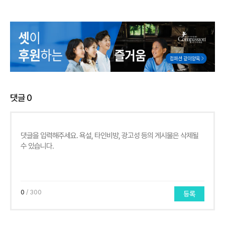
댓글
0
0
/ 300
등록