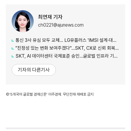
최연재 기자
ch0221@ajunews.com
통신 3사 유심 모두 교체… LG유플러스 'IMSI 설계·대응 시점' 놓고 갑론을박
"진정성 있는 변화 보여주겠다"…SKT, CX로 신뢰 회복 나선다
SKT, AI 데이터센터 국제표준 승인…글로벌 인프라 기준 제시
기자의 다른기사
©'5개국어 글로벌 경제신문' 아주경제. 무단전재·재배포 금지