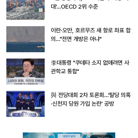
대'…OECD 2위 수준
이란·오만, 호르무즈 새 항로 좌표 합
의…"전면 개방은 아냐"
李대통령 "쿠데타 소지 없애려면 사
관학교 통합"
與 전당대회 2차 토론회…'탈당 의혹
·신천지 당원 가입 논란' 공방