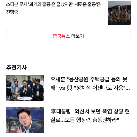
스티븐 로치 '과거의 홍콩'은 끝났지만 '새로운 홍콩'은
진행중
중국뉴스
더보기
추천기사
오세훈 "용산공원 주택공급 동의 못
해" vs 與 "정치적 어젠다로 사용"
맞불
李대통령 "외신서 보던 폭염 상황 현
실로…모든 행정력 총동원하라"