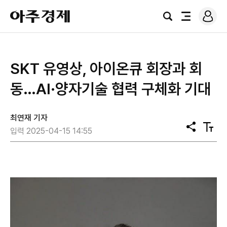
로
아
그
검
전
주
인
색
체
경
메
제
뉴
SKT 유영상, 아이온큐 회장과 회
동…AI·양자기술 협력 구체화 기대
최연재 기자
공
텍
입력 2025-04-15 14:55
유
스
트
크
기