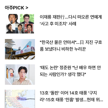
아주PICK >
이재룡 재판行…다시 떠오른 연예계
'사고 후 미조치' 사례
"한국산 물은 안마셔"…日 지진 구호
품 보냈더니 비하한 누리꾼
'태도 논란' 정준원 "난 배우 하면 안
되는 사람인가? 생각 했다"
13호 '돌핀' 이어 14호 태풍 '구지
라'·15호 태풍 '찬홈' 발생…현재 위
치와 이동경로는?