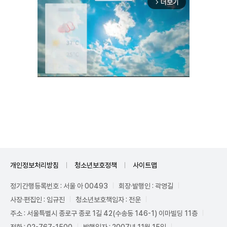
더보기
arrow_forward_ios
Mute
개인정보처리방침
청소년보호정책
사이트맵
정기간행등록번호 : 서울 아 00493
회장·발행인 : 곽영길
사장·편집인 : 임규진
청소년보호책임자 : 전운
주소 : 서울특별시 종로구 종로 1길 42(수송동 146-1) 이마빌딩 11층
전화 : 02-767-1500
발행일자 : 2007년 11월 15일