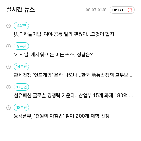
실시간 뉴스
08.07 01:18
UPDATE
4분전
與 "'하늘이법' 여야 공동 발의 괜찮아…그것이 협치"
9분전
'캐시딜' 캐시워크 돈 버는 퀴즈, 정답은?
14분전
관세전쟁 '엔드게임' 윤곽 나오나…한국 新통상정책 교두보 활
용해야
17분전
섬유패션 글로벌 경쟁력 키운다…산업부 15개 과제 180억 지
원
18분전
농식품부, '천원의 아침밥' 참여 200개 대학 선정