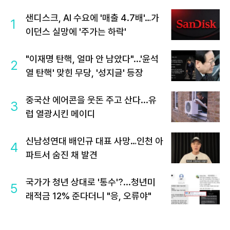
샌디스크, AI 수요에 '매출 4.7배'…가
1
이던스 실망에 '주가는 하락'
"이재명 탄핵, 얼마 안 남았다"...'윤석
2
열 탄핵' 맞힌 무당, '성지글' 등장
중국산 에어콘을 웃돈 주고 산다...유
3
럽 열광시킨 메이디
신남성연대 배인규 대표 사망…인천 아
4
파트서 숨진 채 발견
국가가 청년 상대로 '통수'?...청년미
5
래적금 12% 준다더니 "응, 오류야"