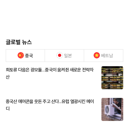
글로벌 뉴스
중국
일본
베트남
희토류 다음은 광모듈…중국이 움켜쥔 새로운 전략자
산
중국산 에어콘을 웃돈 주고 산다...유럽 열광시킨 메이
디