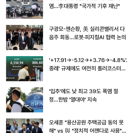
염…李대통령 "국가적 기후 재난"
구광모-젠슨황, 美 실리콘밸리서 다
음주 회동…로봇·피지컬AI 협력 논의
'+17.91→-5.12→+3.76→-4.8%'…'
종레' 규제에도 여전히 롤러코스터
타는 코스피
'입추'에도 낮 최고 39도 폭염 절
정…한밤 '열대야' 지속
오세훈 "용산공원 주택공급 동의 못
해" vs 與 "정치적 어젠다로 사용"