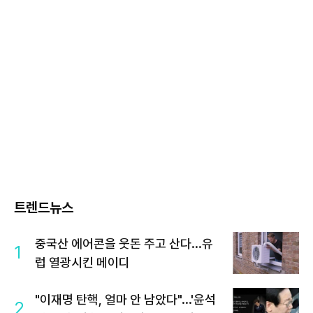
트렌드뉴스
중국산 에어콘을 웃돈 주고 산다...유
1
럽 열광시킨 메이디
"이재명 탄핵, 얼마 안 남았다"...'윤석
2