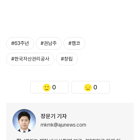
#63주년
#권남주
#캠코
#한국자산관리공사
#창립
0
0
장문기 기자
mkmk@ajunews.com