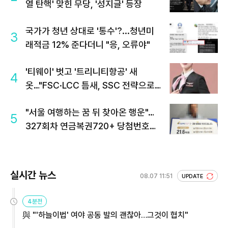
열 탄핵' 맞힌 무당, '성지글' 등장
국가가 청년 상대로 '통수'?...청년미
3
래적금 12% 준다더니 "응, 오류야"
'티웨이' 벗고 '트리니티항공' 새
4
옷…"FSC·LCC 틈새, SSC 전략으로
공략"
"서울 여행하는 꿈 뒤 찾아온 행운"…
5
327회차 연금복권720+ 당첨번호조
회 주목
실시간 뉴스
08.07 11:51
UPDATE
4분전
與 "'하늘이법' 여야 공동 발의 괜찮아…그것이 협치"