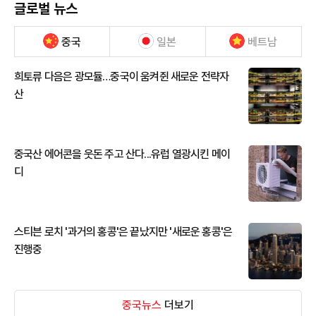
글로벌 뉴스
중국
일본
베트남
희토류 다음은 광모듈…중국이 움켜쥔 새로운 전략자
산
중국산 에어콘을 웃돈 주고 산다...유럽 열광시킨 메이
디
스티븐 로치 '과거의 홍콩'은 끝났지만 '새로운 홍콩'은
진행중
중국뉴스
더보기