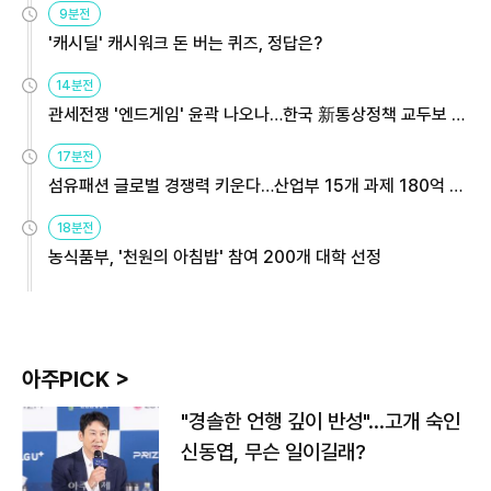
9분전
'캐시딜' 캐시워크 돈 버는 퀴즈, 정답은?
14분전
관세전쟁 '엔드게임' 윤곽 나오나…한국 新통상정책 교두보 활
용해야
17분전
섬유패션 글로벌 경쟁력 키운다…산업부 15개 과제 180억 지
원
18분전
농식품부, '천원의 아침밥' 참여 200개 대학 선정
아주PICK >
"경솔한 언행 깊이 반성"…고개 숙인
신동엽, 무슨 일이길래?