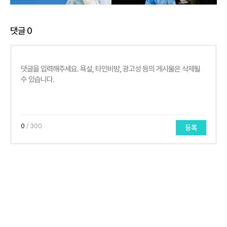
댓글
0
0
/ 300
등록