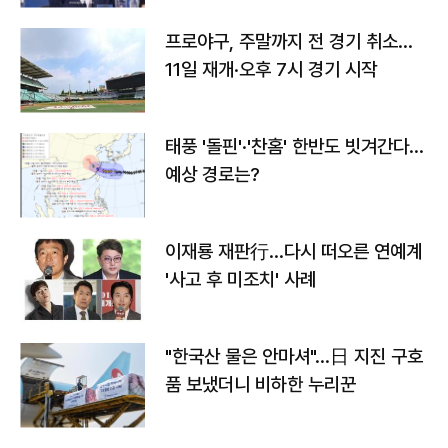
프로야구, 주말까지 전 경기 취소…
11일 재개·오후 7시 경기 시작
태풍 '돌핀'·'찬홈' 한반도 빗겨간다…
예상 경로는?
이재룡 재판行…다시 떠오른 연예계
'사고 후 미조치' 사례
"한국산 물은 안마셔"…日 지진 구호
품 보냈더니 비하한 누리꾼