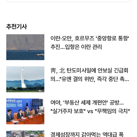
추천기사
이란·오만, 호르무즈 '중앙항로 통항'
추진…입항은 이란 관리
靑, 北 탄도미사일에 안보실 긴급회
의…"유엔 결의 위반, 즉각 중단 촉
구"
여야, '부동산 세제 개편안' 공방…
"실거주자 보호" vs "무책임의 극치"
경제성장까지 갉아먹는 역대급 폭