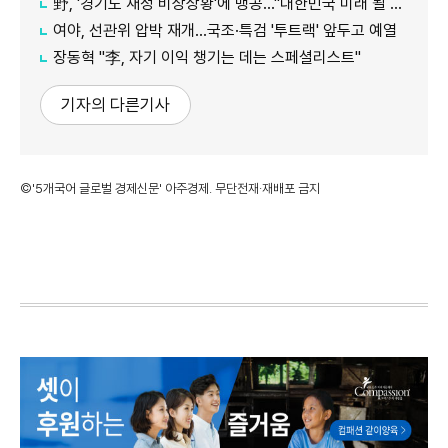
野, '경기도 재정 비상상황'에 맹공…"대한민국 미래 될 수도"
여야, 선관위 압박 재개…국조·특검 '투트랙' 앞두고 예열
장동혁 "李, 자기 이익 챙기는 데는 스페셜리스트"
기자의 다른기사
©'5개국어 글로벌 경제신문' 아주경제. 무단전재·재배포 금지