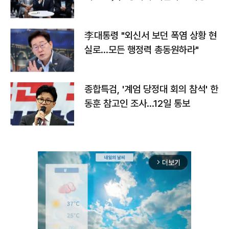
맞불
李대통령 "외신서 보던 폭염 상황 현
실로…모든 행정력 총동원하라"
종합특검, '계엄 당정대 회의 참석' 한
동훈 참고인 조사...12일 통보
더보기
arrow_forward_ios