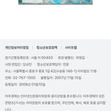
Unmute
개인정보처리방침
청소년보호정책
사이트맵
정기간행등록번호 : 서울 아 00493
회장·발행인 : 곽영길
사장·편집인 : 임규진
청소년보호책임자 : 전운
주소 : 서울특별시 종로구 종로 1길 42(수송동 146-1) 이마빌딩 11층
전화 : 02-767-1500
발행일자 : 2007년 11월 15일
등록일자 : 2008년 01월10일
아주경제는 인터넷신문윤리위원회 윤리강령을 준수합니다. 아주경제의 모든
콘텐츠(기사)는 저작권법의 보호를 받으며, 무단전재, 복사, 배포 등을 금지합
니다.