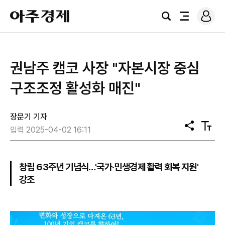
로
아
그
검
전
주
인
색
체
경
메
제
뉴
권남주 캠코 사장 "자본시장 중심
구조조정 활성화 매진"
장문기 기자
공
텍
입력 2025-04-02 16:11
유
스
트
크
기
창립 63주년 기념식…'국가·민생경제 활력 회복 지원'
강조